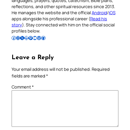
languages, prayers, quotes, catechism, Bible plans,
reflections, and other spiritual resources since 2013.
He manages the website and the official
Android
/
iOS
apps alongside his professional career (
Read his
story
). Stay connected with him on the official social
profiles below.
Follow Pradeep on Facebook
Follow Pradeep on Instagram
Follow Pradeep on X
Follow Pradeep on LinkedIn
Follow Pradeep on Pinterest
Subscribe to Pradeep’s Youtube Channel
Follow Pradeep on WordPress
Follow Pradeep on GitHub
Leave a Reply
Your email address will not be published.
Required
fields are marked
*
Comment
*