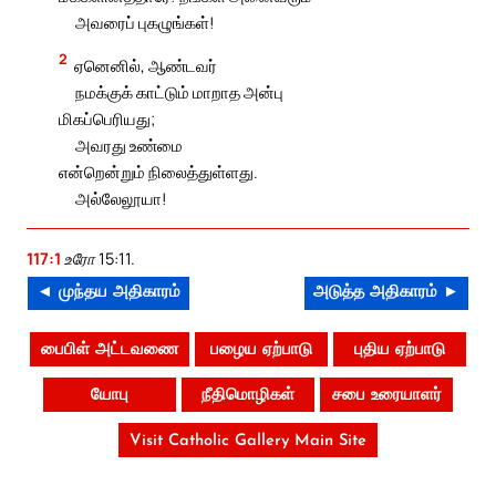
அவரைப் புகழுங்கள்!
2
ஏனெனில், ஆண்டவர்
நமக்குக் காட்டும் மாறாத அன்பு
மிகப்பெரியது;
அவரது உண்மை
என்றென்றும் நிலைத்துள்ளது.
அல்லேலூயா!
117:1
உரோ 15:11.
◄ முந்தய அதிகாரம்
அடுத்த அதிகாரம் ►
பைபிள் அட்டவணை
பழைய ஏற்பாடு
புதிய ஏற்பாடு
யோபு
நீதிமொழிகள்
சபை உரையாளர்
Visit Catholic Gallery Main Site