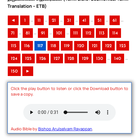
Translation – ETB)
..
..
..
..
..
..
..
◄
1
11
21
31
41
51
61
..
..
..
..
71
81
91
101
111
112
113
114
115
116
117
118
119
120
121
122
123
..
..
124
125
126
127
128
129
130
140
150
►
Click the play button to listen or click the Download button to
save a copy.
Audio Bible by
Bishop Arulselvam Rayappan
.