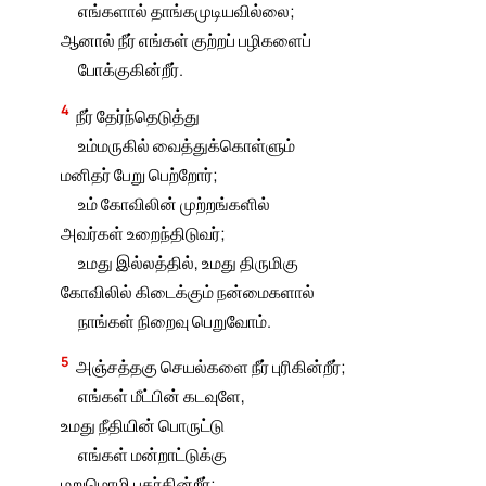
எங்களால் தாங்கமுடியவில்லை;
ஆனால் நீர் எங்கள் குற்றப் பழிகளைப்
போக்குகின்றீர்.
4
நீர் தேர்ந்தெடுத்து
உம்மருகில் வைத்துக்கொள்ளும்
மனிதர் பேறு பெற்றோர்;
உம் கோவிலின் முற்றங்களில்
அவர்கள் உறைந்திடுவர்;
உமது இல்லத்தில், உமது திருமிகு
கோவிலில் கிடைக்கும் நன்மைகளால்
நாங்கள் நிறைவு பெறுவோம்.
5
அஞ்சத்தகு செயல்களை நீர் புரிகின்றீர்;
எங்கள் மீட்பின் கடவுளே,
உமது நீதியின் பொருட்டு
எங்கள் மன்றாட்டுக்கு
மறுமொழி பகர்கின்றீர்;