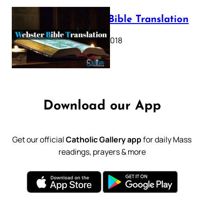
Webster Bible Translation
October 11, 2018
Download our App
Get our official
Catholic Gallery app
for daily Mass
readings, prayers & more