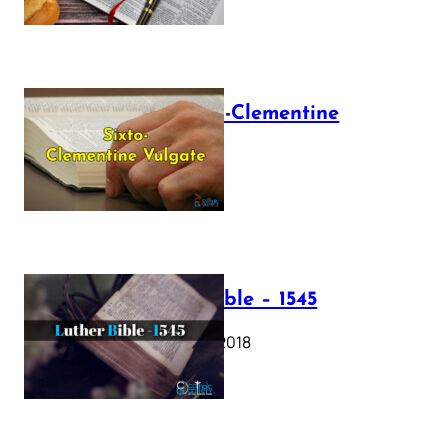
The Sixto-Clementine
Vulgate
July 12, 2025
Luther Bible – 1545
October 17, 2018