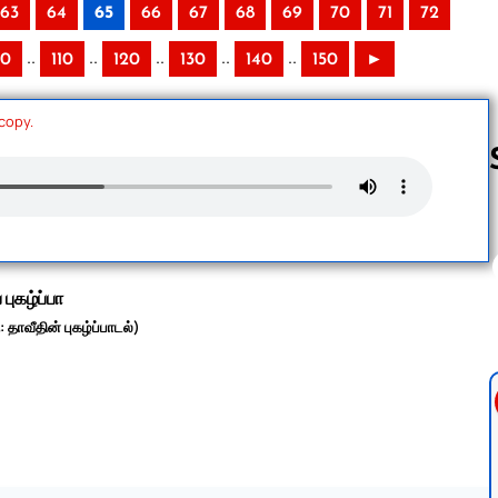
63
64
65
66
67
68
69
70
71
72
..
..
..
..
..
00
110
120
130
140
150
►
 copy.
Follow us 
 புகழ்ப்பா
 தாவீதின் புகழ்ப்பாடல்)