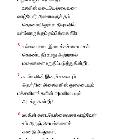
உலகின் கடையெல்லைவரை
வாழ்வோர் அனைவருக்கும்
தொலையிலுள்ள தீவுகளில்
உள்ளோருக்கும் நம்பிக்கை நீரே!
6
வல்லமையை இடைக்கச்சையாகக்
கொண்ட நீர் உமது ஆற்றலால்
மலைகளை உறுதிப்படுத்துகின்றீர்.
7
கடல்களின் இரைச்சலையும்
அவற்றின் அலைகளின் ஓசையையும்
மக்களினங்களின் அமளியையும்
அடக்குகின்றீர்!
8
உலகின் கடையெல்லைவரை வாழ்வோர்
உம் அருஞ் செயல்களைக்
கண்டு அஞ்சுவர்;