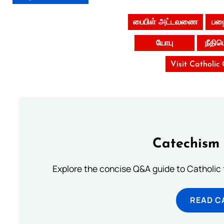
பைபிள் அட்டவணை
பழை
யோபு
நீதி
Visit Catholic
Catechism 
Explore the concise Q&A guide to Catholic f
READ C