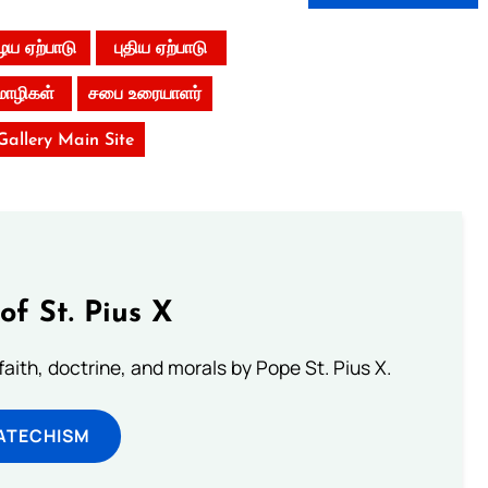
ய ஏற்பாடு
புதிய ஏற்பாடு
மொழிகள்
சபை உரையாளர்
 Gallery Main Site
of St. Pius X
aith, doctrine, and morals by Pope St. Pius X.
ATECHISM