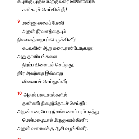
கிழக்கு முதல் மேற்குவரை உள்ளோரைக்
களிகூரச் செய்கின்றீர்!
9
மண்ணுலகைப் பேணி
அதன் நீர்வளத்தையும்
நிலவளத்தையும் பெருக்கினீர்!
கடவுளின் ஆறு கரைபுரண்டோடியது;
அது தானியங்களை
நிரம்ப விளையச் செய்தது;
நீரே அவற்றை இவ்வாறு
விளையச் செய்துள்ளீர்.
10
அதன் படைசால்களில்
தண்ணீர் நிறைந்தோடச் செய்தீர்;
அதன் கரையோர நிலங்களைப் பரம்படித்து
மென்மழையால் மிருதுவாக்கினீர்;
அதன் வளமைக்கு ஆசி வழங்கினீர்.