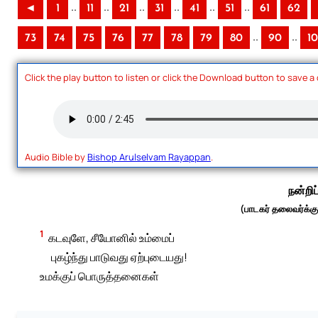
..
..
..
..
..
..
◄
1
11
21
31
41
51
61
62
..
..
73
74
75
76
77
78
79
80
90
1
Click the play button to listen or click the Download button to save a
Audio Bible by
Bishop Arulselvam Rayappan
.
நன்றிப்
(பாடகர் தலைவர்க்கு:
1
கடவுளே, சீயோனில் உம்மைப்
புகழ்ந்து பாடுவது ஏற்புடையது!
உமக்குப் பொருத்தனைகள்