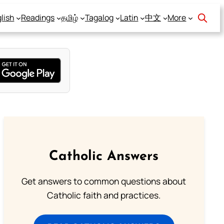
lish
Readings
தமிழ்
Tagalog
Latin
中文
More
Catholic Answers
Get answers to common questions about
Catholic faith and practices.