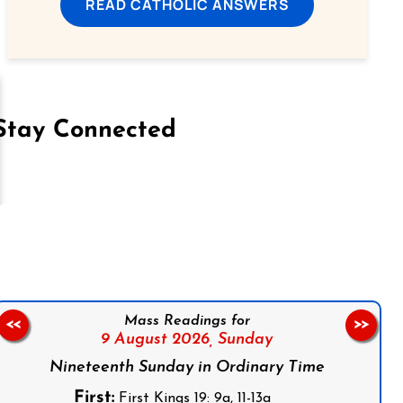
READ CATHOLIC ANSWERS
Stay Connected
on Facebook
Follow us on Instagram
Follow us on X
Subscribe to our YouTube Channel
Follow us on WhatsApp
Mass Readings for
<<
>>
9 August 2026,
Sunday
Nineteenth Sunday in Ordinary Time
First:
First Kings 19: 9a, 11-13a