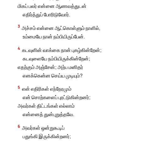
மிகப் பலர் என்னை ஆணவத்துடன்
எதிர்த்துப் போரிடுவோர்.
3
அச்சம் என்னை ஆட்கொள்ளும் நாளில்,
உம்மையே நான் நம்பியிருப்பேன்.
4
கடவுளின் வாக்கை நான் புகழ்கின்றேன்;
கடவுளையே நம்பியிருக்கின்றேன்;
எதற்கும் அஞ்சேன்; அற்ப மனிதர்
எனக்கென்ன செய்ய முடியும்?
5
என் எதிரிகள் எந்நேரமும்
என் சொற்களைப் புரட்டுகின்றனர்;
அவர்கள் திட்டங்கள் எல்லாம்
என்னைத் துன்புறுத்தவே.
6
அவர்கள் ஒன்றுகூடிப்
பதுங்கி இருக்கின்றனர்;