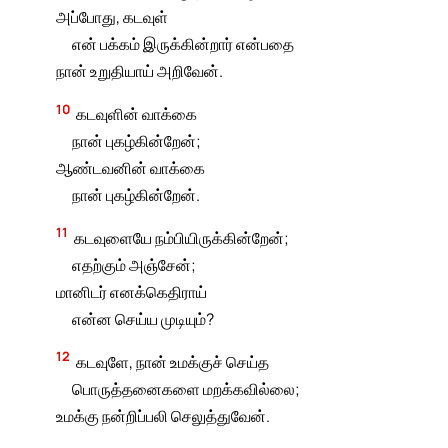
அப்போது, கடவுள்
என் பக்கம் இருக்கின்றார் என்பதை
நான் உறுதியாய் அறிவேன்.
10
கடவுளின் வாக்கை
நான் புகழ்கின்றேன்;
ஆண்டவனின் வாக்கை
நான் புகழ்கின்றேன்.
11
கடவுளையே நம்பியிருக்கின்றேன்;
எதற்கும் அஞ்சேன்;
மானிடர் எனக்கெதிராய்
என்ன செய்ய முடியும்?
12
கடவுளே, நான் உமக்குச் செய்த
பொருத்தனைகளை மறக்கவில்லை;
உமக்கு நன்றிப்பலி செலுத்துவேன்.