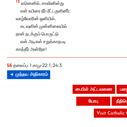
13
ஏனெனில், சாவினின்று
என் உயிரை நீர் மீட்டருளினீர்;
வாழ்வோரின் ஒளியில்,
கடவுளின் முன்னிலையில்
நான் நடக்கும் பொருட்டு
என் அடிகள் சறுக்காதபடி
காத்தீர் அன்றோ!
56
தலைப்பு: 1 சாமு 22:1; 24:3.
◄ முந்தய அதிகாரம்
பைபிள் அட்டவணை
பழை
யோபு
நீதி
Visit Catholic