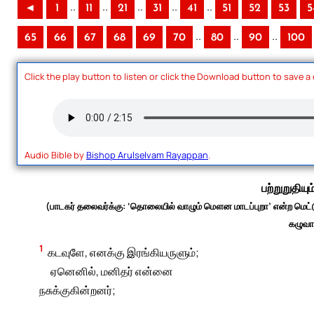
..
..
..
..
..
◄
1
11
21
31
41
51
52
53
5
..
..
..
65
66
67
68
69
70
80
90
100
Click the play button to listen or click the Download button to save a
Audio Bible by
Bishop Arulselvam Rayappan
.
பற்றுறுதியும
(பாடகர் தலைவர்க்கு: ‘தொலையில் வாழும் மௌன மாடப்புறா’ என்ற மெட்டு;
கழுவாய
1
கடவுளே, எனக்கு இரங்கியருளும்;
ஏனெனில், மனிதர் என்னை
நசுக்குகின்றனர்;