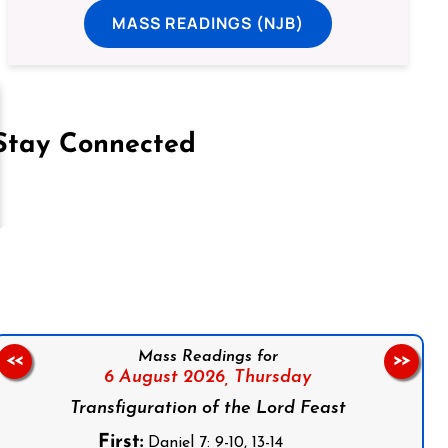
MASS READINGS (NJB)
Stay Connected
on Facebook
Follow us on Instagram
Follow us on X
Subscribe to our YouTube Channel
Follow us on WhatsApp
Mass Readings for
<<
>>
6 August 2026,
Thursday
Transfiguration of the Lord Feast
First:
Daniel 7: 9-10, 13-14