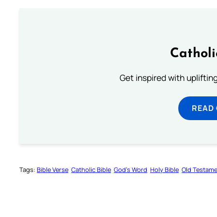
Cathol
Get inspired with uplifti
READ
Tags:
Bible Verse
Catholic Bible
God’s Word
Holy Bible
Old Testam