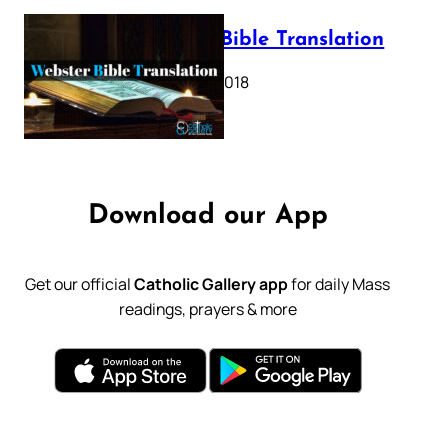
Webster Bible Translation
October 11, 2018
Download our App
Get our official
Catholic Gallery app
for daily Mass
readings, prayers & more