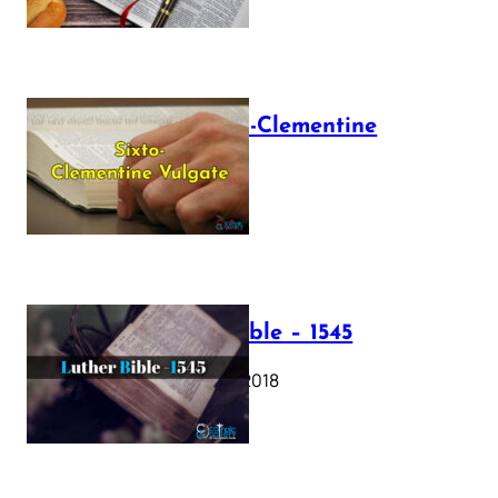
The Sixto-Clementine
Vulgate
July 12, 2025
Luther Bible – 1545
October 17, 2018