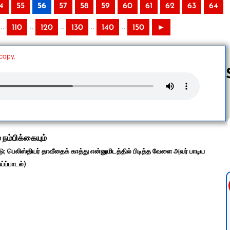
4
55
56
57
58
59
60
61
62
63
64
..
..
..
..
..
110
120
130
140
150
►
 copy.
Follow us 
் நம்பிக்கையும்
 பெலிஸ்தியர் தாவீதைக் காத்து என்னுமிடத்தில் பிடித்த வேளை அவர் பாடிய
்ப்பாடல்)