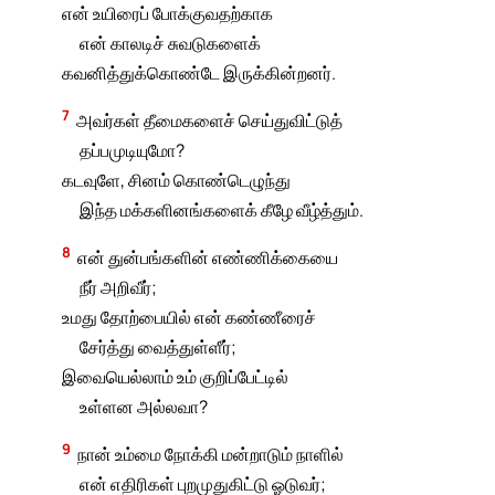
என் உயிரைப் போக்குவதற்காக
என் காலடிச் சுவடுகளைக்
கவனித்துக்கொண்டே இருக்கின்றனர்.
7
அவர்கள் தீமைகளைச் செய்துவிட்டுத்
தப்பமுடியுமோ?
கடவுளே, சினம் கொண்டெழுந்து
இந்த மக்களினங்களைக் கீழே வீழ்த்தும்.
8
என் துன்பங்களின் எண்ணிக்கையை
நீர் அறிவீர்;
உமது தோற்பையில் என் கண்ணீரைச்
சேர்த்து வைத்துள்ளீர்;
இவையெல்லாம் உம் குறிப்பேட்டில்
உள்ளன அல்லவா?
9
நான் உம்மை நோக்கி மன்றாடும் நாளில்
என் எதிரிகள் புறமுதுகிட்டு ஓடுவர்;