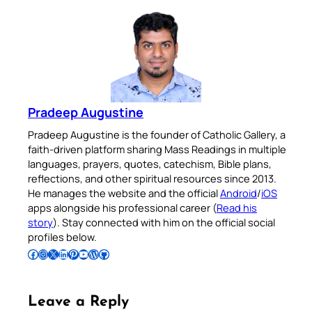
Pradeep Augustine
Pradeep Augustine is the founder of Catholic Gallery, a
faith-driven platform sharing Mass Readings in multiple
languages, prayers, quotes, catechism, Bible plans,
reflections, and other spiritual resources since 2013.
He manages the website and the official
Android
/
iOS
apps alongside his professional career (
Read his
story
). Stay connected with him on the official social
profiles below.
Follow Pradeep on Facebook
Follow Pradeep on Instagram
Follow Pradeep on X
Follow Pradeep on LinkedIn
Follow Pradeep on Pinterest
Subscribe to Pradeep’s Youtube Channel
Follow Pradeep on WordPress
Follow Pradeep on GitHub
Leave a Reply