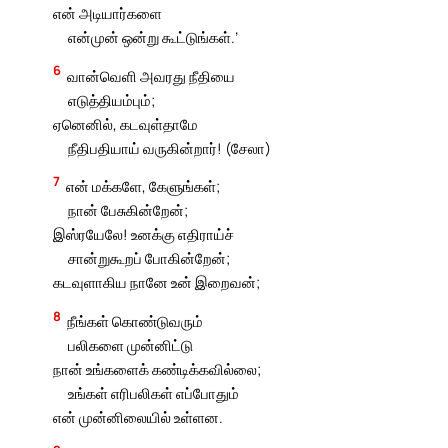
என் அடியார்களை
என்முன் ஒன்று கூட்டுங்கள்.’
6
வான்வெளி அவரது நீதியை
எடுத்தியம்பும்;
ஏனெனில், கடவுள்தாமே
நீதிபதியாய் வருகின்றார்! (சேலா)
7
என் மக்களே, கேளுங்கள்;
நான் பேசுகின்றேன்;
இஸ்ரயேலே! உனக்கு எதிராய்ச்
சான்றுகூறப் போகின்றேன்;
கடவுளாகிய நானே உன் இறைவன்;
8
நீங்கள் கொண்டுவரும்
பலிகளை முன்னிட்டு
நான் உங்களைக் கண்டிக்கவில்லை;
உங்கள் எரிபலிகள் எப்போதும்
என் முன்னிலையில் உள்ளன.