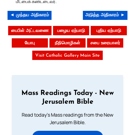
மீட்பைக் கண்டடைவர்.
◄ முந்தய அதிகாரம்
அடுத்த அதிகாரம் ►
பைபிள் அட்டவணை
பழைய ஏற்பாடு
புதிய ஏற்பாடு
யோபு
நீதிமொழிகள்
சபை உரையாளர்
Visit Catholic Gallery Main Site
Mass Readings Today - New
Jerusalem Bible
Read today's Mass readings from the New
Jerusalem Bible.