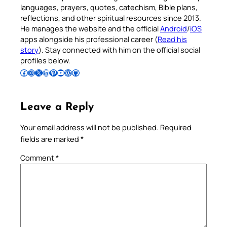
languages, prayers, quotes, catechism, Bible plans,
reflections, and other spiritual resources since 2013.
He manages the website and the official
Android
/
iOS
apps alongside his professional career (
Read his
story
). Stay connected with him on the official social
profiles below.
Follow Pradeep on Facebook
Follow Pradeep on Instagram
Follow Pradeep on X
Follow Pradeep on LinkedIn
Follow Pradeep on Pinterest
Subscribe to Pradeep’s Youtube Channel
Follow Pradeep on WordPress
Follow Pradeep on GitHub
Leave a Reply
Your email address will not be published.
Required
fields are marked
*
Comment
*