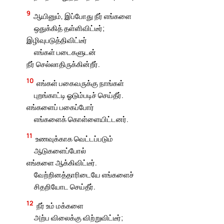
9
ஆயினும், இப்போது நீர் எங்களை
ஒதுக்கித் தள்ளிவிட்டீர்;
இழிவுபடுத்திவிட்டீர்
எங்கள் படைகளுடன்
நீர் செல்லாதிருக்கின்றீர்.
10
எங்கள் பகைவருக்கு நாங்கள்
புறங்காட்டி ஓடும்படிச் செய்தீர்.
எங்களைப் பகைப்போர்
எங்களைக் கொள்ளையிட்டனர்.
11
உணவுக்காக வெட்டப்படும்
ஆடுகளைப்போல்
எங்களை ஆக்கிவிட்டீர்.
வேற்றினத்தாரிடையே எங்களைச்
சிதறியோட செய்தீர்.
12
நீர் உம் மக்களை
அற்ப விலைக்கு விற்றுவிட்டீர்;