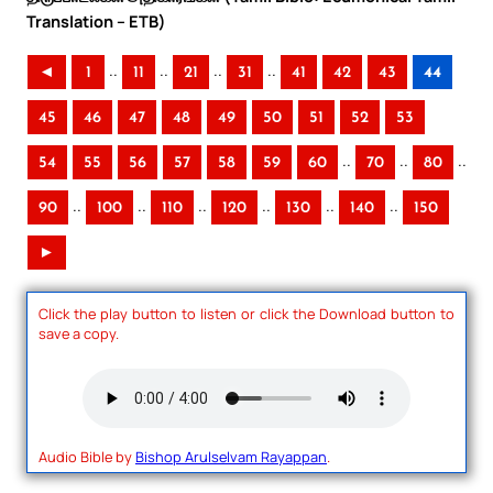
Translation – ETB)
..
..
..
..
◄
1
11
21
31
41
42
43
44
45
46
47
48
49
50
51
52
53
..
..
..
54
55
56
57
58
59
60
70
80
..
..
..
..
..
..
90
100
110
120
130
140
150
►
Click the play button to listen or click the Download button to
save a copy.
Audio Bible by
Bishop Arulselvam Rayappan
.