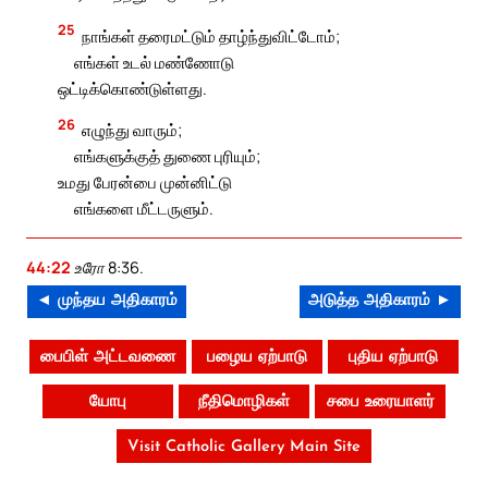
25
நாங்கள் தரைமட்டும் தாழ்ந்துவிட்டோம்;
எங்கள் உடல் மண்ணோடு
ஒட்டிக்கொண்டுள்ளது.
26
எழுந்து வாரும்;
எங்களுக்குத் துணை புரியும்;
உமது பேரன்பை முன்னிட்டு
எங்களை மீட்டருளும்.
44:22
உரோ 8:36.
◄ முந்தய அதிகாரம்
அடுத்த அதிகாரம் ►
பைபிள் அட்டவணை
பழைய ஏற்பாடு
புதிய ஏற்பாடு
யோபு
நீதிமொழிகள்
சபை உரையாளர்
Visit Catholic Gallery Main Site