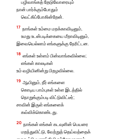
பழிவாங்கத் தேடுவோரையும்
நான் பார்க்கும்போதும்
வெட்கிப்போகின்றேன்.
17
நாங்கள் உம்மை மறக்காவிடினும்,
உமது உடன்படிக்கையை மீறாவிடினும்,
இவையெல்லாம் எங்களுக்கு நேரிட்டன.
18
எங்கள் உள்ளம் பின்வாங்கவில்லை;
எங்கள் காலடிகள்
உம் வழியினின்று பிறழவில்லை.
19
ஆயினும், நீர் எங்களை
கொடிய பாம்புகள் உள்ள இடத்தில்
நொறுங்கும்படி விட்டுவிட்டீர்;
சாவின் இருள் எங்களைக்
கவ்விக்கொண்டது.
20
நாங்கள் எங்கள் கடவுளின் பெயரை
மறந்துவிட்டு, வேற்றுத் தெய்வத்தைக்
கைகூப்பி வணங்கியிருந்தோமானால்,