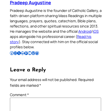
Pradeep Augustine
Pradeep Augustine is the founder of Catholic Gallery, a
faith-driven platform sharing Mass Readings in multiple
languages, prayers, quotes, catechism, Bible plans,
reflections, and other spiritual resources since 2013.
He manages the website and the official
Android
/
iOS
apps alongside his professional career (
Read his
story
). Stay connected with him on the official social
profiles below.
Follow Pradeep on Facebook
Follow Pradeep on Instagram
Follow Pradeep on X
Follow Pradeep on LinkedIn
Follow Pradeep on Pinterest
Subscribe to Pradeep’s Youtube Channel
Follow Pradeep on WordPress
Follow Pradeep on GitHub
Leave a Reply
Your email address will not be published.
Required
fields are marked
*
Comment
*