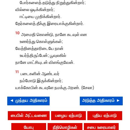
போர்களைத் தடுத்து நிறுத்துகின்றார்;
வில்லை ஒடிக்கின்றார்;
ஈட்டியை முறிக்கின்றார்.
தேர்களைத் தீக்கு இரையாக்குகின்றார்.
10
அமைதி கொண்டு, நானே கடவுள் என
உணர்ந்து கொள்ளுங்கள்;
வேற்றினத்தாரிடையே நான்
உயர்ந்திருப்பேன்; பூவுலகில்
நானே மாட்சியுடன் விளங்குவேன்.
11
படைகளின் ஆண்டவர்
நம்மோடு இருக்கின்றார்;
யாக்கோபின் கடவுளே நமக்கு அரண். (சேலா)
◄ முந்தய அதிகாரம்
அடுத்த அதிகாரம் ►
பைபிள் அட்டவணை
பழைய ஏற்பாடு
புதிய ஏற்பாடு
யோபு
நீதிமொழிகள்
சபை உரையாளர்