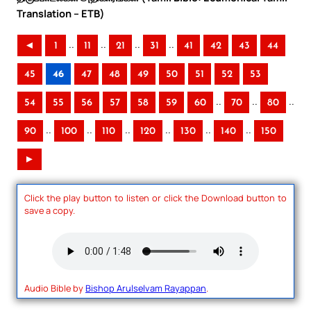
Translation – ETB)
..
..
..
..
◄
1
11
21
31
41
42
43
44
45
46
47
48
49
50
51
52
53
..
..
..
54
55
56
57
58
59
60
70
80
..
..
..
..
..
..
90
100
110
120
130
140
150
►
Click the play button to listen or click the Download button to
save a copy.
Audio Bible by
Bishop Arulselvam Rayappan
.