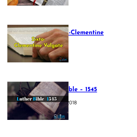
The Sixto-Clementine
Vulgate
July 12, 2025
Luther Bible – 1545
October 17, 2018