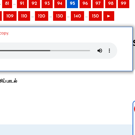
.
..
81
91
92
93
94
95
96
97
98
99
..
..
..
..
109
110
120
130
140
150
►
 copy.
Follow us 
சிப் பாடல்