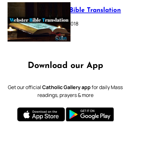
Webster Bible Translation
October 11, 2018
Download our App
Get our official
Catholic Gallery app
for daily Mass
readings, prayers & more