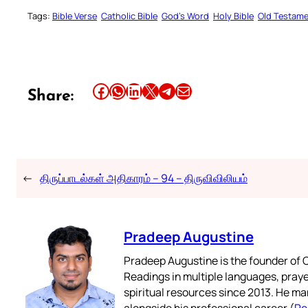
Tags:
Bible Verse
Catholic Bible
God’s Word
Holy Bible
Old Testam
Share this article on Facebook
Share this article on WhatsApp
Share this article on LinkedIn
Share this article on X
Share this article on Telegram
Email this Article
Share:
←
திருப்பாடல்கள் அதிகாரம் – 94 – திருவிவிலியம்
Pradeep Augustine
Pradeep Augustine is the founder of C
Readings in multiple languages, praye
spiritual resources since 2013. He ma
alongside his professional career (
Re