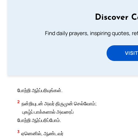
Discover C
Find daily prayers, inspiring quotes, r
VISI
போற்றி ஆர்ப்பரியுங்கள்.
2
நன்றியுடன் அவர் திருமுன் செல்வோம்;
புகழ்ப் பாக்களால் அவரைப்
போற்றி ஆர்ப்பரிப்போம்.
3
ஏனெனில், ஆண்டவர்