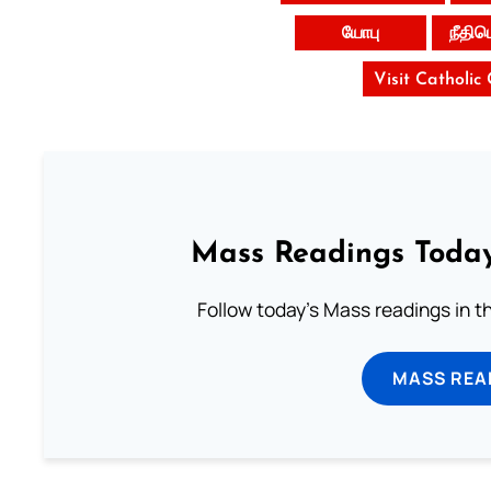
யோபு
நீதி
Visit Catholic
Mass Readings Today
Follow today's Mass readings in t
MASS REA