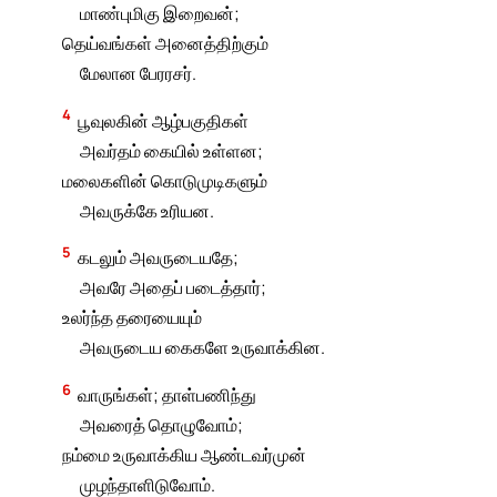
மாண்புமிகு இறைவன்;
தெய்வங்கள் அனைத்திற்கும்
மேலான பேரரசர்.
4
பூவுலகின் ஆழ்பகுதிகள்
அவர்தம் கையில் உள்ளன;
மலைகளின் கொடுமுடிகளும்
அவருக்கே உரியன.
5
கடலும் அவருடையதே;
அவரே அதைப் படைத்தார்;
உலர்ந்த தரையையும்
அவருடைய கைகளே உருவாக்கின.
6
வாருங்கள்; தாள்பணிந்து
அவரைத் தொழுவோம்;
நம்மை உருவாக்கிய ஆண்டவர்முன்
முழந்தாளிடுவோம்.