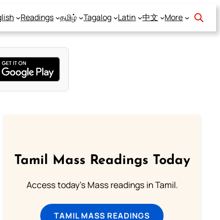
lish
Readings
தமிழ்
Tagalog
Latin
中文
More
Tamil Mass Readings Today
Access today's Mass readings in Tamil.
TAMIL MASS READINGS