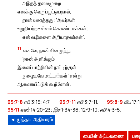
அந்தத் தலைமுறை
எனக்கு வெறுப்பூட்டியதால்,
நான் உரைத்தது: ‛அவர்கள்
உறுதியற்ற உள்ளம் கொண்ட மக்கள்;
என் வழிகளை அறியாதவர்கள்’.
11
எனவே, நான் சினமுற்று,
‛நான் அளிக்கும்
இளைப்பாற்றியின் நாட்டிற்குள்
நுழையவே மாட்டார்கள்’ என்று
ஆணையிட்டுக் கூறினேன்.
95:7-8
எபி 3:15; 4:7.
95:7-11
எபி 3:7-11.
95:8-9
விப 17:
95:11
எண் 14:20-23; இச 1:34-36; 12:9-10; எபி 4:3-5.
◄ முந்தய அதிகாரம்
பைபிள் அட்டவணை
பழை