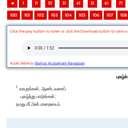
..
..
..
..
..
..
..
.
◄
1
11
21
31
41
51
61
71
100
101
102
103
104
105
106
107
108
Click the play button to listen or click the Download button to save a
Audio Bible by
Bishop Arulselvam Rayappan
.
புகழ்ச்
1
வாருங்கள்; ஆண்டவரைப்
புகழ்ந்து பாடுங்கள்;
நமது மீட்பின் பாறையைப்