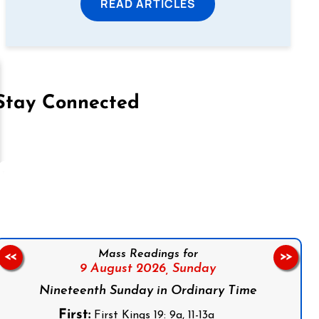
READ ARTICLES
Stay Connected
on Facebook
Follow us on Instagram
Follow us on X
Subscribe to our YouTube Channel
Follow us on WhatsApp
Mass Readings for
<<
>>
9 August 2026,
Sunday
Nineteenth Sunday in Ordinary Time
First:
First Kings 19: 9a, 11-13a