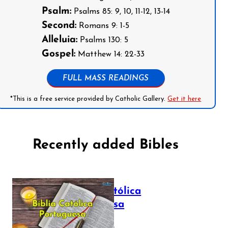
Psalm:
Psalms 85: 9, 10, 11-12, 13-14
Second:
Romans 9: 1-5
Alleluia:
Psalms 130: 5
Gospel:
Matthew 14: 22-33
FULL MASS READINGS
*This is a free service provided by Catholic Gallery.
Get it here
Recently added Bibles
Bíblia Católica
Portuguesa
July 16, 2025