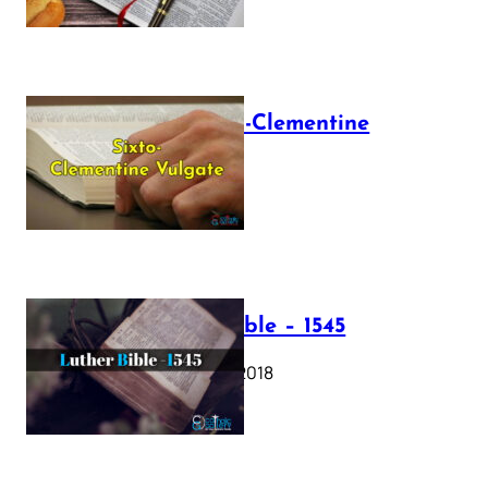
The Sixto-Clementine
Vulgate
July 12, 2025
Luther Bible – 1545
October 17, 2018