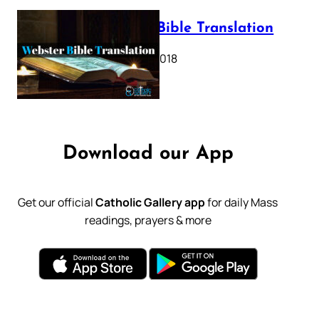
Webster Bible Translation
October 11, 2018
Download our App
Get our official
Catholic Gallery app
for daily Mass
readings, prayers & more