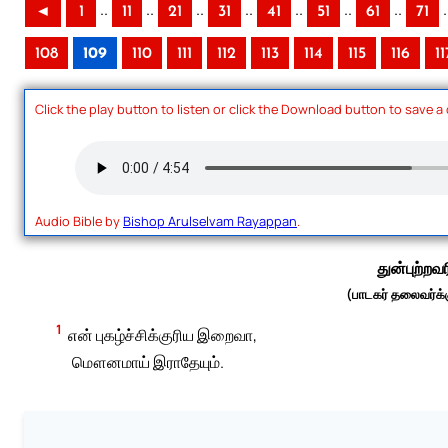
..
..
..
..
..
..
..
.
◄
1
11
21
31
41
51
61
71
108
109
110
111
112
113
114
115
116
11
Click the play button to listen or click the Download button to save a
Audio Bible by
Bishop Arulselvam Rayappan
.
துன்புற்றவ
(பாடகர் தலைவர்க்கு
1
என் புகழ்ச்சிக்குரிய இறைவா,
மௌனமாய் இராதேயும்.