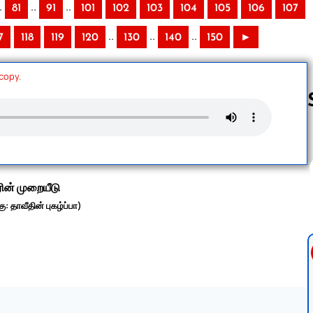
.
..
..
81
91
101
102
103
104
105
106
107
..
..
..
7
118
119
120
130
140
150
►
 copy.
Follow us 
ரின் முறையீடு
: தாவீதின் புகழ்ப்பா)