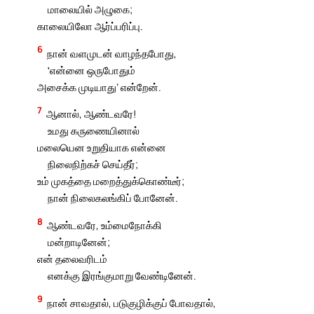
மாலையில் அழுகை;
காலையிலோ ஆர்ப்பரிப்பு.
6
நான் வளமுடன் வாழந்தபோது,
‛என்னை ஒருபோதும்
அசைக்க முடியாது’ என்றேன்.
7
ஆனால், ஆண்டவரே!
உமது கருணையினால்
மலையென உறுதியாக என்னை
நிலைநிற்கச் செய்தீர்;
உம் முகத்தை மறைத்துக்கொண்டீர்;
நான் நிலைகலங்கிப் போனேன்.
8
ஆண்டவரே, உம்மைநோக்கி
மன்றாடினேன்;
என் தலைவரிடம்
எனக்கு இரங்குமாறு வேண்டினேன்.
9
நான் சாவதால், படுகுழிக்குப் போவதால்,