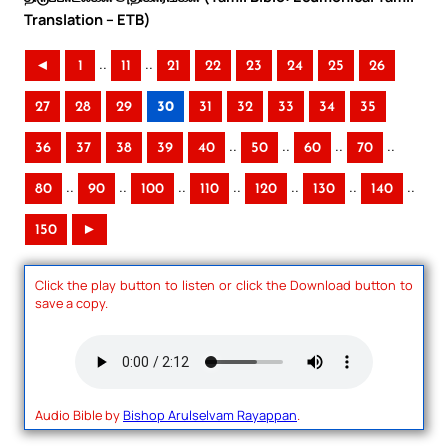
Translation – ETB)
..
..
◄
1
11
21
22
23
24
25
26
27
28
29
30
31
32
33
34
35
..
..
..
..
36
37
38
39
40
50
60
70
..
..
..
..
..
..
..
80
90
100
110
120
130
140
150
►
Click the play button to listen or click the Download button to
save a copy.
Audio Bible by
Bishop Arulselvam Rayappan
.