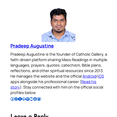
Pradeep Augustine
Pradeep Augustine is the founder of Catholic Gallery, a
faith-driven platform sharing Mass Readings in multiple
languages, prayers, quotes, catechism, Bible plans,
reflections, and other spiritual resources since 2013.
He manages the website and the official
Android
/
iOS
apps alongside his professional career (
Read his
story
). Stay connected with him on the official social
profiles below.
Follow Pradeep on Facebook
Follow Pradeep on Instagram
Follow Pradeep on X
Follow Pradeep on LinkedIn
Follow Pradeep on Pinterest
Subscribe to Pradeep’s Youtube Channel
Follow Pradeep on WordPress
Follow Pradeep on GitHub
Leave a Reply