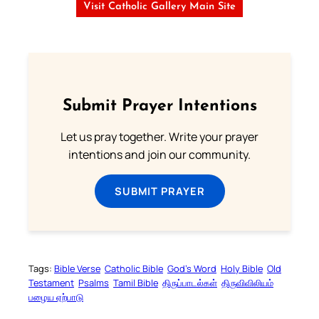
Visit Catholic Gallery Main Site
Submit Prayer Intentions
Let us pray together. Write your prayer
intentions and join our community.
SUBMIT PRAYER
Tags:
Bible Verse
Catholic Bible
God’s Word
Holy Bible
Old
Testament
Psalms
Tamil Bible
திருப்பாடல்கள்
திருவிவிலியம்
பழைய ஏற்பாடு