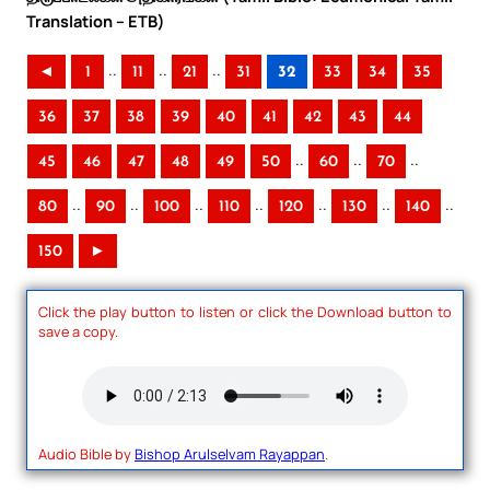
Translation – ETB)
..
..
..
◄
1
11
21
31
32
33
34
35
36
37
38
39
40
41
42
43
44
..
..
..
45
46
47
48
49
50
60
70
..
..
..
..
..
..
..
80
90
100
110
120
130
140
150
►
Click the play button to listen or click the Download button to
save a copy.
Audio Bible by
Bishop Arulselvam Rayappan
.