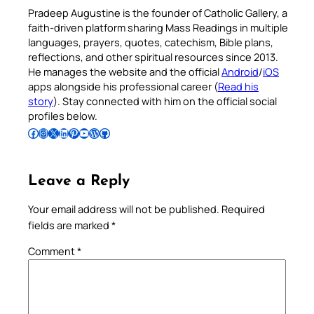
Pradeep Augustine is the founder of Catholic Gallery, a
faith-driven platform sharing Mass Readings in multiple
languages, prayers, quotes, catechism, Bible plans,
reflections, and other spiritual resources since 2013.
He manages the website and the official
Android
/
iOS
apps alongside his professional career (
Read his
story
). Stay connected with him on the official social
profiles below.
Follow Pradeep on Facebook
Follow Pradeep on Instagram
Follow Pradeep on X
Follow Pradeep on LinkedIn
Follow Pradeep on Pinterest
Subscribe to Pradeep’s Youtube Channel
Follow Pradeep on WordPress
Follow Pradeep on GitHub
Leave a Reply
Your email address will not be published.
Required
fields are marked
*
Comment
*