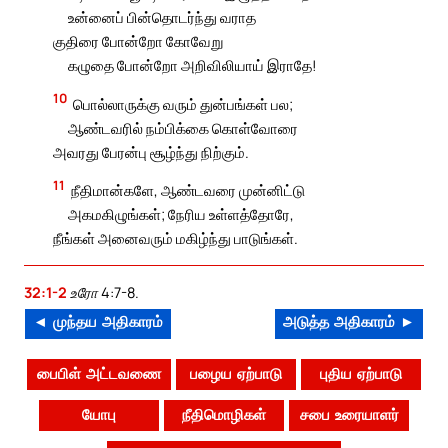
உன்னைப் பின்தொடர்ந்து வராத
குதிரை போன்றோ கோவேறு
கழுதை போன்றோ அறிவிலியாய் இராதே!
10
பொல்லாருக்கு வரும் துன்பங்கள் பல;
ஆண்டவரில் நம்பிக்கை கொள்வோரை
அவரது பேரன்பு சூழ்ந்து நிற்கும்.
11
நீதிமான்களே, ஆண்டவரை முன்னிட்டு
அகமகிழுங்கள்; நேரிய உள்ளத்தோரே,
நீங்கள் அனைவரும் மகிழ்ந்து பாடுங்கள்.
32:1-2
உரோ 4:7-8.
◄ முந்தய அதிகாரம்
அடுத்த அதிகாரம் ►
பைபிள் அட்டவணை
பழைய ஏற்பாடு
புதிய ஏற்பாடு
யோபு
நீதிமொழிகள்
சபை உரையாளர்