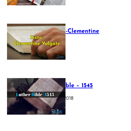
The Sixto-Clementine
Vulgate
July 12, 2025
Luther Bible – 1545
October 17, 2018