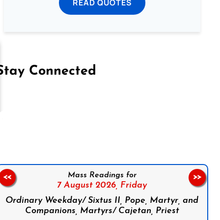
READ QUOTES
Stay Connected
on Facebook
Follow us on Instagram
Follow us on X
Subscribe to our YouTube Channel
Follow us on WhatsApp
Mass Readings for
<<
>>
7 August 2026,
Friday
Ordinary Weekday/ Sixtus II, Pope, Martyr, and
Companions, Martyrs/ Cajetan, Priest