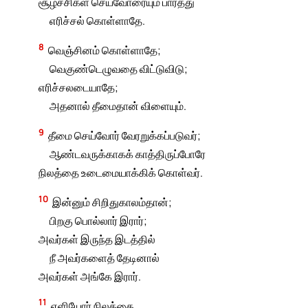
சூழ்ச்சிகள் செய்வோரையும் பார்த்து
எரிச்சல் கொள்ளாதே.
8
வெஞ்சினம் கொள்ளாதே;
வெகுண்டெழுவதை விட்டுவிடு;
எரிச்சலடையாதே;
அதனால் தீமைதான் விளையும்.
9
தீமை செய்வோர் வேரறுக்கப்படுவர்;
ஆண்டவருக்காகக் காத்திருப்போரே
நிலத்தை உடைமையாக்கிக் கொள்வர்.
10
இன்னும் சிறிதுகாலம்தான்;
பிறகு பொல்லார் இரார்;
அவர்கள் இருந்த இடத்தில்
நீ அவர்களைத் தேடினால்
அவர்கள் அங்கே இரார்.
11
எளியோர் நிலத்தை