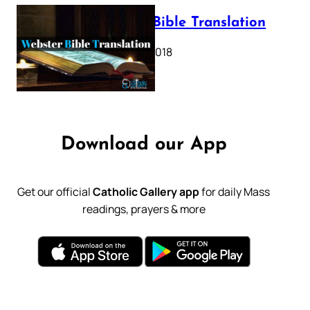
Webster Bible Translation
October 11, 2018
Download our App
Get our official
Catholic Gallery app
for daily Mass
readings, prayers & more