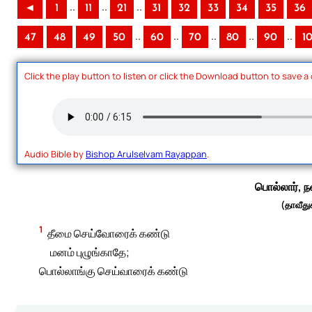
..
..
..
◄
1
11
21
31
32
33
34
35
36
..
..
..
..
..
47
48
49
50
60
70
80
90
1
Click the play button to listen or click the Download button to save a
Audio Bible by
Bishop Arulselvam Rayappan
.
பொல்லார், நல
(தாவீதுக
1
தீமை செய்வோரைக் கண்டு
மனம் புழுங்காதே;
பொல்லாங்கு செய்வாரைக் கண்டு