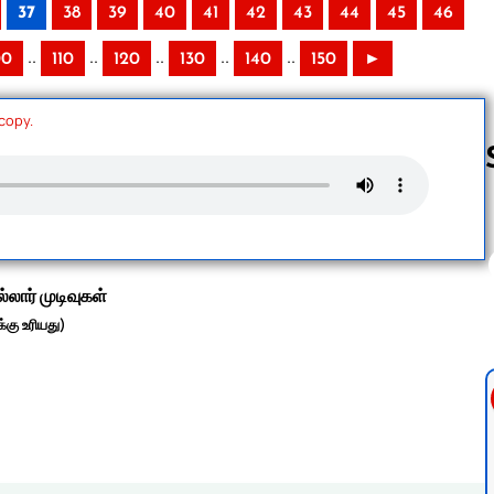
37
38
39
40
41
42
43
44
45
46
..
..
..
..
..
00
110
120
130
140
150
►
 copy.
Follow us 
்லார் முடிவுகள்
்கு உரியது)