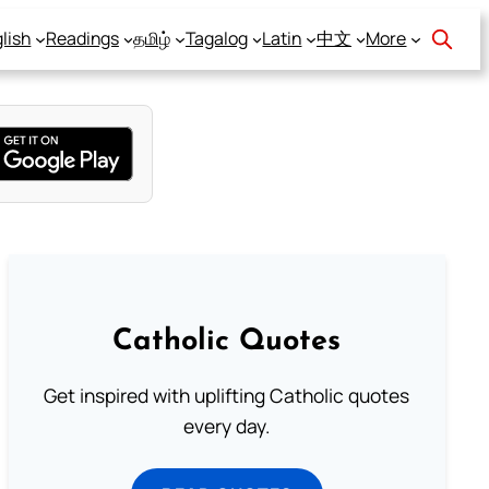
lish
Readings
தமிழ்
Tagalog
Latin
中文
More
Catholic Quotes
Get inspired with uplifting Catholic quotes
every day.