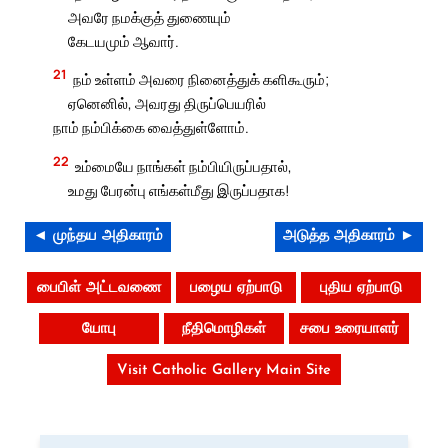
அவரே நமக்குத் துணையும்
கேடயமும் ஆவார்.
21
நம் உள்ளம் அவரை நினைத்துக் களிகூரும்;
ஏனெனில், அவரது திருப்பெயரில்
நாம் நம்பிக்கை வைத்துள்ளோம்.
22
உம்மையே நாங்கள் நம்பியிருப்பதால்,
உமது பேரன்பு எங்கள்மீது இருப்பதாக!
◄ முந்தய அதிகாரம்
அடுத்த அதிகாரம் ►
பைபிள் அட்டவணை
பழைய ஏற்பாடு
புதிய ஏற்பாடு
யோபு
நீதிமொழிகள்
சபை உரையாளர்
Visit Catholic Gallery Main Site