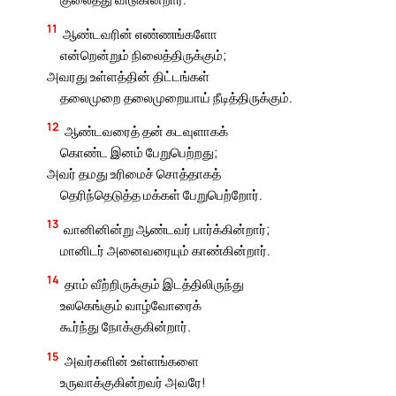
11
ஆண்டவரின் எண்ணங்களோ
என்றென்றும் நிலைத்திருக்கும்;
அவரது உள்ளத்தின் திட்டங்கள்
தலைமுறை தலைமுறையாய் நீடித்திருக்கும்.
12
ஆண்டவரைத் தன் கடவுளாகக்
கொண்ட இனம் பேறுபெற்றது;
அவர் தமது உரிமைச் சொத்தாகத்
தெரிந்தெடுத்த மக்கள் பேறுபெற்றோர்.
13
வானினின்று ஆண்டவர் பார்க்கின்றார்;
மானிடர் அனைவரையும் காண்கின்றார்.
14
தாம் வீற்றிருக்கும் இடத்திலிருந்து
உலகெங்கும் வாழ்வோரைக்
கூர்ந்து நோக்குகின்றார்.
15
அவர்களின் உள்ளங்களை
உருவாக்குகின்றவர் அவரே!