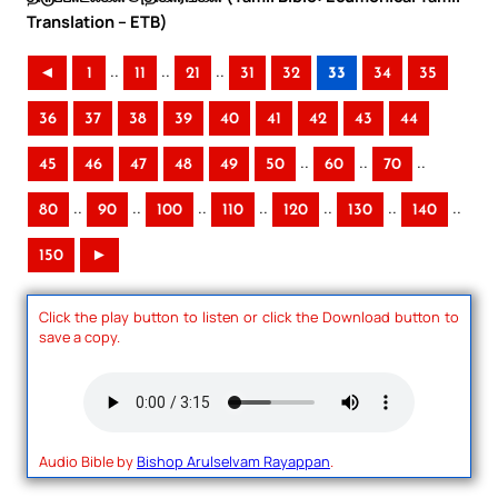
Translation – ETB)
..
..
..
◄
1
11
21
31
32
33
34
35
36
37
38
39
40
41
42
43
44
..
..
..
45
46
47
48
49
50
60
70
..
..
..
..
..
..
..
80
90
100
110
120
130
140
150
►
Click the play button to listen or click the Download button to
save a copy.
Audio Bible by
Bishop Arulselvam Rayappan
.