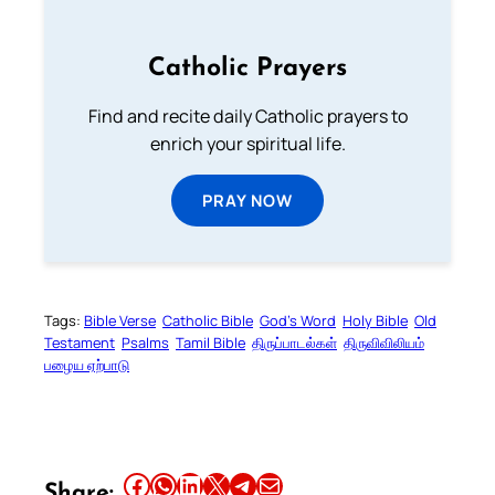
Catholic Prayers
Find and recite daily Catholic prayers to
enrich your spiritual life.
PRAY NOW
Tags:
Bible Verse
Catholic Bible
God’s Word
Holy Bible
Old
Testament
Psalms
Tamil Bible
திருப்பாடல்கள்
திருவிவிலியம்
பழைய ஏற்பாடு
Share this article on Facebook
Share this article on WhatsApp
Share this article on LinkedIn
Share this article on X
Share this article on Telegram
Email this Article
Share: