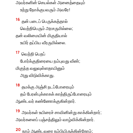
அவர்களின் செயல்கள் அனைத்தையும்
உற்று நோக்குபவரும் அவரே!
16
தன் படைப் பெருக்கத்தால்
வெற்றிபெரும் அரசருமில்லை;
தன் வலிமையின் மிகுதியால்
உயிர் தப்பிய வீரருமில்லை.
17
வெற்றி பெறப்
போர்க்குதிரையை நம்புவது வீண்;
மிகுந்த வலுவுள்ளதாயினும்
அது விடுவிக்காது.
18
தமக்கு அஞ்சி நடப்போரையும்
தம் பேரன்புக்காகக் காத்திருப்போரையும்
ஆண்டவர் கண்ணோக்குகின்றார்.
19
அவர்கள் உயிரைச் சாவினின்று காக்கின்றார்;
அவர்களைப் பஞ்சத்திலும் வாழ்விக்கின்றார்.
20
நாம் ஆண்டவரை நம்பியிருக்கின்றோம்;