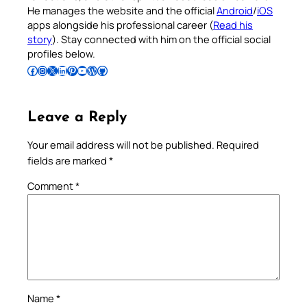
He manages the website and the official
Android
/
iOS
apps alongside his professional career (
Read his
story
). Stay connected with him on the official social
profiles below.
Follow Pradeep on Facebook
Follow Pradeep on Instagram
Follow Pradeep on X
Follow Pradeep on LinkedIn
Follow Pradeep on Pinterest
Subscribe to Pradeep’s Youtube Channel
Follow Pradeep on WordPress
Follow Pradeep on GitHub
Leave a Reply
Your email address will not be published.
Required
fields are marked
*
Comment
*
Name
*