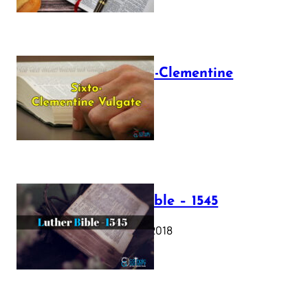
The Sixto-Clementine
Vulgate
July 12, 2025
Luther Bible – 1545
October 17, 2018