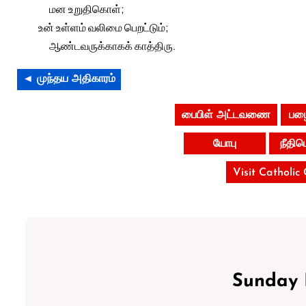
மன உறுதிகொள்;
உன் உள்ளம் வலிமை பெறட்டும்;
ஆண்டவருக்காகக் காத்திரு.
◄ முந்தய அதிகாரம்
பைபிள் அட்டவணை
பழை
யோபு
நீதி
Visit Catholic
Sunday 