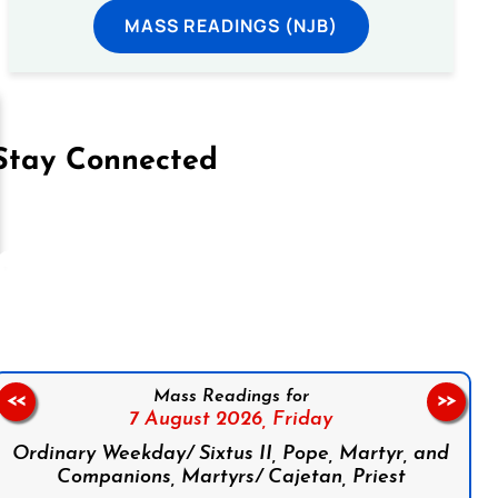
MASS READINGS (NJB)
Stay Connected
on Facebook
Follow us on Instagram
Follow us on X
Subscribe to our YouTube Channel
Follow us on WhatsApp
Mass Readings for
<<
>>
7 August 2026,
Friday
Ordinary Weekday/ Sixtus II, Pope, Martyr, and
Companions, Martyrs/ Cajetan, Priest