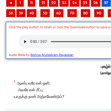
..
..
◄
1
11
21
22
23
24
25
26
27
..
..
..
..
..
..
38
39
40
50
60
70
80
90
Click the play button to listen or click the Download button to save a
Audio Bible by
Bishop Arulselvam Rayappan
.
புகழ்ச்
(தாவீதுக
1
ஆண்டவரே என் ஒளி;
அவரே என் மீட்பு;
யாருக்கு நான் அஞ்சவேண்டும்?