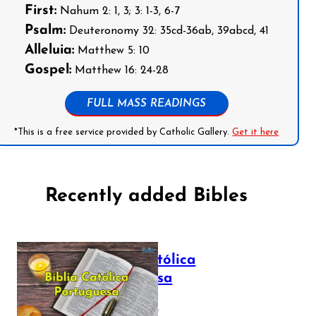
First:
Nahum 2: 1, 3; 3: 1-3, 6-7
Psalm:
Deuteronomy 32: 35cd-36ab, 39abcd, 41
Alleluia:
Matthew 5: 10
Gospel:
Matthew 16: 24-28
FULL MASS READINGS
*This is a free service provided by Catholic Gallery.
Get it here
Recently added Bibles
Bíblia Católica
Portuguesa
July 16, 2025