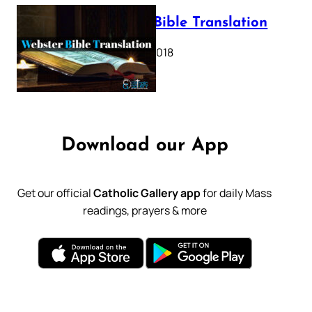
Webster Bible Translation
October 11, 2018
Download our App
Get our official
Catholic Gallery app
for daily Mass
readings, prayers & more