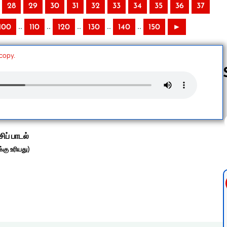
28
29
30
31
32
33
34
35
36
37
..
..
..
..
..
100
110
120
130
140
150
►
 copy.
Follow us 
சிப் பாடல்
்கு உரியது)