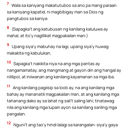
7
Wala sa kaniyang makatutubos sa ano pa mang paraan
sa kaniyang kapatid, ni magbibigay man sa Dios ng
pangtubos sa kaniya:
8
(Sapagka’t ang katubusan ng kanilang kaluluwa ay
mahal, at ito’y naglilikat magpakailan man:)
9
Upang siya’y mabuhay na lagi, upang siya’y huwag
makakita ng kabulukan.
10
Sapagka’t nakikita niya na ang mga pantas ay
nangamamatay, ang mangmang at gayon din ang hangal ay
nililipol, at iniiwanan ang kanilang kayamanan sa mga iba.
11
Ang kanilang pagiisip sa loob ay, na ang kanilang mga
bahay ay mananatili magpakailan man, at ang kanilang mga
tahanang dako ay sa lahat ng sali’t saling lahi; tinatawag
nila ang kanilang mga lupain ayon sa kanilang sariling mga
pangalan.
12
Nguni’t ang tao’y hindi lalagi sa karangalan: siya’y gaya