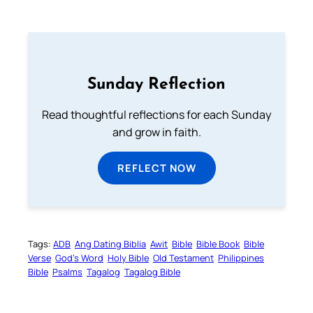
Sunday Reflection
Read thoughtful reflections for each Sunday
and grow in faith.
REFLECT NOW
Tags:
ADB
Ang Dating Biblia
Awit
Bible
Bible Book
Bible
Verse
God’s Word
Holy Bible
Old Testament
Philippines
Bible
Psalms
Tagalog
Tagalog Bible