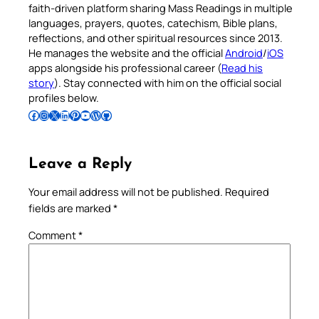
faith-driven platform sharing Mass Readings in multiple
languages, prayers, quotes, catechism, Bible plans,
reflections, and other spiritual resources since 2013.
He manages the website and the official
Android
/
iOS
apps alongside his professional career (
Read his
story
). Stay connected with him on the official social
profiles below.
Follow Pradeep on Facebook
Follow Pradeep on Instagram
Follow Pradeep on X
Follow Pradeep on LinkedIn
Follow Pradeep on Pinterest
Subscribe to Pradeep’s Youtube Channel
Follow Pradeep on WordPress
Follow Pradeep on GitHub
Leave a Reply
Your email address will not be published.
Required
fields are marked
*
Comment
*