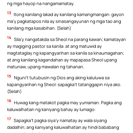
ng mga hayop na nangamamatay.
13
Itong kanilang lakad ay kanilang kamangmangan: gayon
ma’y pagkatapos nila ay sinasangayunan ng mga tao ang
kanilang mga kasabihan. (Selah)
14
Sila’y nangatakda sa Sheol na parang kawan; kamatayan
ay magiging pastor sa kanila: at ang matuwid ay
magtataglay ng kapangyarihan sa kanila sa kinaumagahan;
at ang kanilang kagandahan ay mapapasa Sheol upang
matunaw, upang mawalan ng tahanan.
15
Nguni’t tutubusin ng Dios ang aking kaluluwa sa
kapangyarihan ng Sheol: sapagka’t tatanggapin niya ako.
(Selah)
16
Huwag kang matakot pagka may yumaman. Pagka ang
kaluwalhatian ng kaniyang bahay ay lumago:
17
Sapagka’t pagka siya’y namatay ay wala siyang
dadalhin; ang kaniyang kaluwalhatian ay hindi bababang