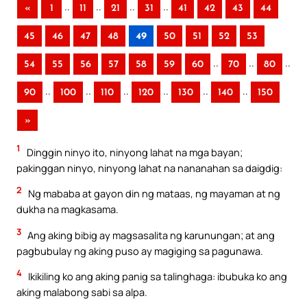
..
..
..
..
«
1
11
21
31
41
42
43
44
45
46
47
48
49
50
51
52
53
..
..
..
54
55
56
57
58
59
60
70
80
..
..
..
..
..
..
90
100
110
120
130
140
150
»
1
Dinggin ninyo ito, ninyong lahat na mga bayan;
pakinggan ninyo, ninyong lahat na nananahan sa daigdig:
2
Ng mababa at gayon din ng mataas, ng mayaman at ng
dukha na magkasama.
3
Ang aking bibig ay magsasalita ng karunungan; at ang
pagbubulay ng aking puso ay magiging sa pagunawa.
4
Ikikiling ko ang aking panig sa talinghaga: ibubuka ko ang
aking malabong sabi sa alpa.