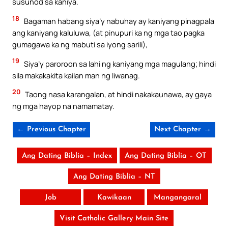
susunod sa kaniya.
18
Bagaman habang siya’y nabuhay ay kaniyang pinagpala
ang kaniyang kaluluwa, (at pinupuri ka ng mga tao pagka
gumagawa ka ng mabuti sa iyong sarili),
19
Siya’y paroroon sa lahi ng kaniyang mga magulang; hindi
sila makakakita kailan man ng liwanag.
20
Taong nasa karangalan, at hindi nakakaunawa, ay gaya
ng mga hayop na namamatay.
← Previous Chapter
Next Chapter →
Ang Dating Biblia – Index
Ang Dating Biblia – OT
Ang Dating Biblia – NT
Job
Kawikaan
Mangangaral
Visit Catholic Gallery Main Site