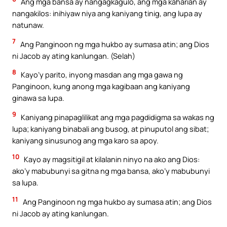
Ang mga bansa ay nangagkagulo, ang mga kaharian ay
nangakilos: inihiyaw niya ang kaniyang tinig, ang lupa ay
natunaw.
7
Ang Panginoon ng mga hukbo ay sumasa atin; ang Dios
ni Jacob ay ating kanlungan. (Selah)
8
Kayo’y parito, inyong masdan ang mga gawa ng
Panginoon, kung anong mga kagibaan ang kaniyang
ginawa sa lupa.
9
Kaniyang pinapaglilikat ang mga pagdidigma sa wakas ng
lupa; kaniyang binabali ang busog, at pinuputol ang sibat;
kaniyang sinusunog ang mga karo sa apoy.
10
Kayo ay magsitigil at kilalanin ninyo na ako ang Dios:
ako’y mabubunyi sa gitna ng mga bansa, ako’y mabubunyi
sa lupa.
11
Ang Panginoon ng mga hukbo ay sumasa atin; ang Dios
ni Jacob ay ating kanlungan.