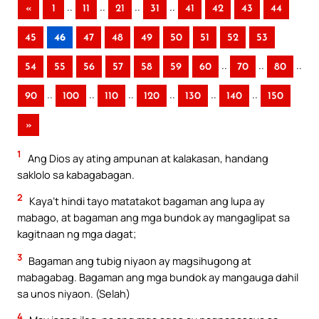
..
..
..
..
«
1
11
21
31
41
42
43
44
45
46
47
48
49
50
51
52
53
..
..
..
54
55
56
57
58
59
60
70
80
..
..
..
..
..
..
90
100
110
120
130
140
150
»
1
Ang Dios ay ating ampunan at kalakasan, handang
saklolo sa kabagabagan.
2
Kaya’t hindi tayo matatakot bagaman ang lupa ay
mabago, at bagaman ang mga bundok ay mangaglipat sa
kagitnaan ng mga dagat;
3
Bagaman ang tubig niyaon ay magsihugong at
mabagabag. Bagaman ang mga bundok ay mangauga dahil
sa unos niyaon. (Selah)
4