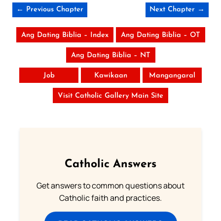
← Previous Chapter
Next Chapter →
Ang Dating Biblia – Index
Ang Dating Biblia – OT
Ang Dating Biblia – NT
Job
Kawikaan
Mangangaral
Visit Catholic Gallery Main Site
Catholic Answers
Get answers to common questions about
Catholic faith and practices.