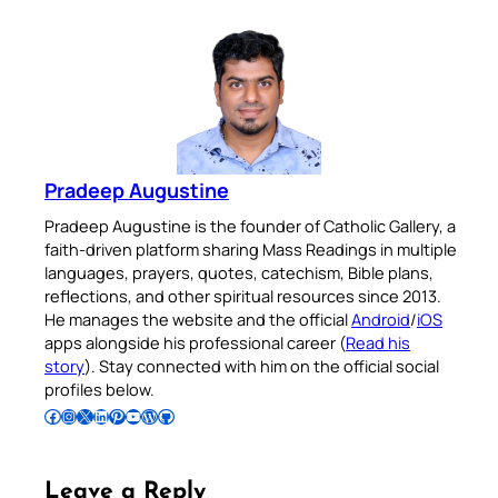
Pradeep Augustine
Pradeep Augustine is the founder of Catholic Gallery, a
faith-driven platform sharing Mass Readings in multiple
languages, prayers, quotes, catechism, Bible plans,
reflections, and other spiritual resources since 2013.
He manages the website and the official
Android
/
iOS
apps alongside his professional career (
Read his
story
). Stay connected with him on the official social
profiles below.
Follow Pradeep on Facebook
Follow Pradeep on Instagram
Follow Pradeep on X
Follow Pradeep on LinkedIn
Follow Pradeep on Pinterest
Subscribe to Pradeep’s Youtube Channel
Follow Pradeep on WordPress
Follow Pradeep on GitHub
Leave a Reply