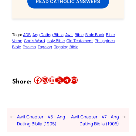
READ CATHOLIC ANSWERS
Tags:
ADB
Ang Dating Biblia
Awit
Bible
Bible Book
Bible
Verse
God’s Word
Holy Bible
Old Testament
Philippines
Bible
Psalms
Tagalog
Tagalog Bible
Share this article on Facebook
Share this article on WhatsApp
Share this article on LinkedIn
Share this article on X
Share this article on Telegram
Email this Article
Share:
←
Awit Chapter – 45 – Ang
Awit Chapter – 47 – Ang
→
Dating Biblia (1905)
Dating Biblia (1905)