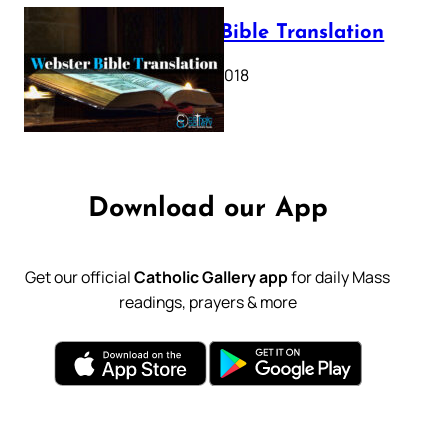
Webster Bible Translation
October 11, 2018
Download our App
Get our official
Catholic Gallery app
for daily Mass
readings, prayers & more