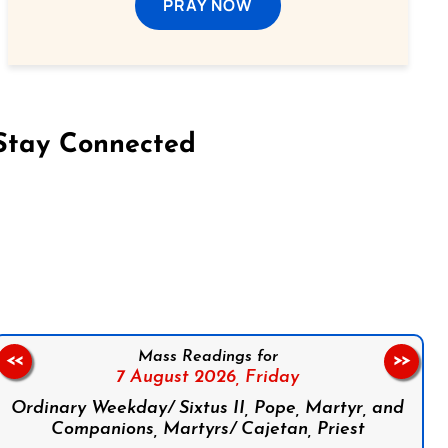
PRAY NOW
Stay Connected
on Facebook
Follow us on Instagram
Follow us on X
Subscribe to our YouTube Channel
Follow us on WhatsApp
Mass Readings for
<<
>>
7 August 2026,
Friday
Ordinary Weekday/ Sixtus II, Pope, Martyr, and
Companions, Martyrs/ Cajetan, Priest