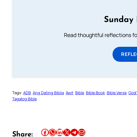
Sunday 
Read thoughtful reflections f
REFL
Tags:
ADB
Ang Dating Biblia
Awit
Bible
Bible Book
Bible Verse
God’
Tagalog Bible
Share this article on Facebook
Share this article on WhatsApp
Share this article on LinkedIn
Share this article on X
Share this article on Telegram
Email this Article
Share: