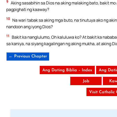
9
Aking sasabihin sa Dios na aking malaking bato, bakit mo
pagpighati ng kaaway?
10
Na wari tabak sa aking mga buto, na tinutuya ako ng aki
nandoon ang iyong Dios?
11
Bakit ka nanglulumo, Oh kaluluwa ko? At bakit ka nababa
sa kaniya, na siyang kagalingan ng aking mukha, at aking Di
← Previous Chapter
Ang Dating Biblia – Index
Ang Dati
Job
Kaw
Visit Catholic