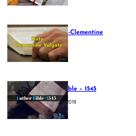
The Sixto-Clementine
Vulgate
July 12, 2025
Luther Bible – 1545
October 17, 2018