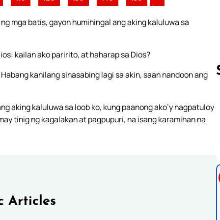
ng mga batis, gayon humihingal ang aking kaluluwa sa
s: kailan ako paririto, at haharap sa Dios?
 Habang kanilang sinasabing lagi sa akin, saan nandoon ang
ang aking kaluluwa sa loob ko, kung paanong ako’y nagpatuloy
Follow us 
 may tinig ng kagalakan at pagpupuri, na isang karamihan na
c Articles