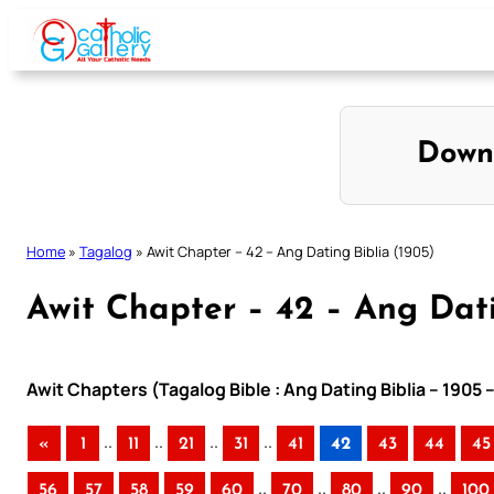
Skip
to
content
Down
Home
»
Tagalog
»
Awit Chapter – 42 – Ang Dating Biblia (1905)
Awit Chapter – 42 – Ang Dati
Awit Chapters (Tagalog Bible : Ang Dating Biblia – 1905 
..
..
..
..
«
1
11
21
31
41
42
43
44
45
..
..
..
..
56
57
58
59
60
70
80
90
100