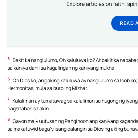
Explore articles on faith, spi
READ 
5
Bakit ka nanglulumo, Oh kaluluwa ko? At bakit ka nababa
sa kaniya dahil sa kagalingan ng kaniyang mukha.
6
Oh Dios ko, ang aking kaluluwa ay nanglulumo sa loob ko; 
Hermonitas, mula sa burol ng Mizhar.
7
Kalaliman ay tumatawag sa kalaliman sa hugong ng iyong 
nagsitabon sa akin.
8
Gayon ma’y uutusan ng Panginoon ang kaniyang kagandahan
sa makatuwid baga’y isang dalangin sa Dios ng aking buhay