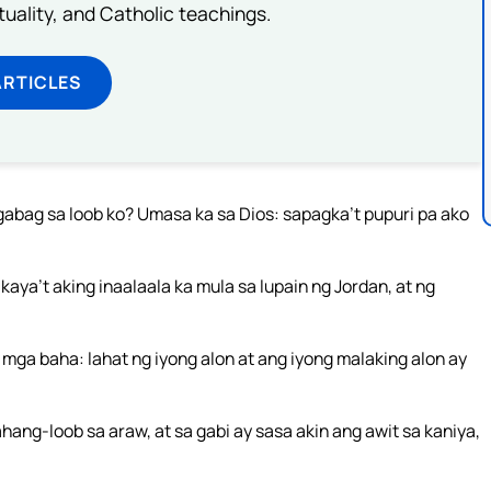
rituality, and Catholic teachings.
ARTICLES
gabag sa loob ko? Umasa ka sa Dios: sapagka’t pupuri pa ako
kaya’t aking inaalaala ka mula sa lupain ng Jordan, at ng
mga baha: lahat ng iyong alon at ang iyong malaking alon ay
g-loob sa araw, at sa gabi ay sasa akin ang awit sa kaniya,
.