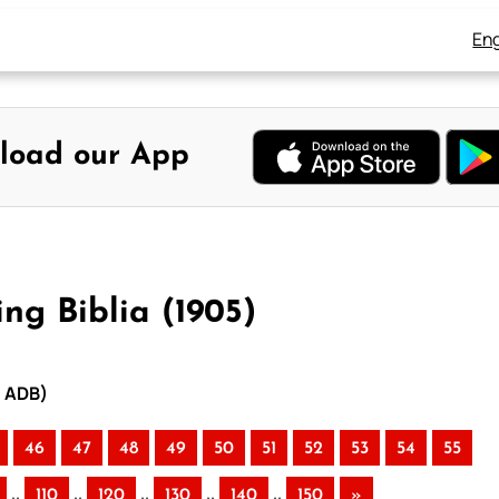
Eng
load our App
ng Biblia (1905)
– ADB)
46
47
48
49
50
51
52
53
54
55
..
..
..
..
..
110
120
130
140
150
»