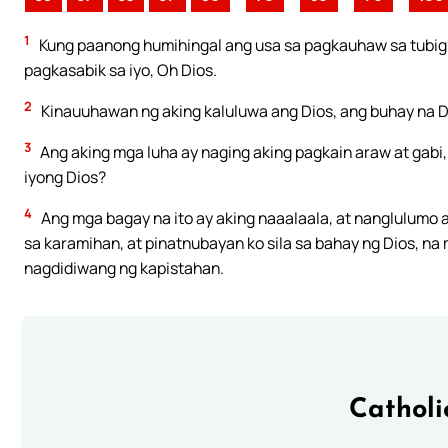
1
Kung paanong humihingal ang usa sa pagkauhaw sa tubig 
pagkasabik sa iyo, Oh Dios.
2
Kinauuhawan ng aking kaluluwa ang Dios, ang buhay na Dio
3
Ang aking mga luha ay naging aking pagkain araw at gabi,
iyong Dios?
4
Ang mga bagay na ito ay aking naaalaala, at nanglulumo 
sa karamihan, at pinatnubayan ko sila sa bahay ng Dios, na
nagdidiwang ng kapistahan.
Catholi