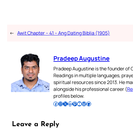
←
Awit Chapter – 41 – Ang Dating Biblia (1905)
Pradeep Augustine
Pradeep Augustine is the founder of C
Readings in multiple languages, praye
spiritual resources since 2013. He ma
alongside his professional career (
Re
profiles below.
Follow Pradeep on Facebook
Follow Pradeep on Instagram
Follow Pradeep on X
Follow Pradeep on LinkedIn
Follow Pradeep on Pinterest
Subscribe to Pradeep’s Youtube Channel
Follow Pradeep on WordPress
Follow Pradeep on GitHub
Leave a Reply