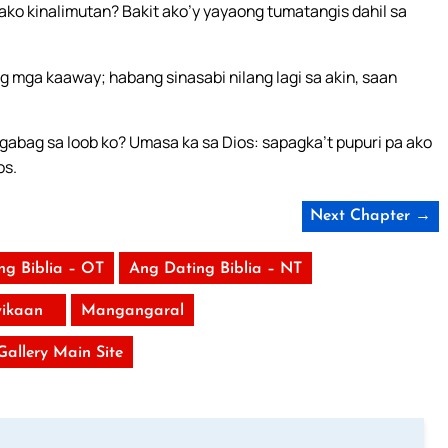
 ako kinalimutan? Bakit ako’y yayaong tumatangis dahil sa
ng mga kaaway; habang sinasabi nilang lagi sa akin, saan
gabag sa loob ko? Umasa ka sa Dios: sapagka’t pupuri pa ako
os.
Next Chapter →
ng Biblia – OT
Ang Dating Biblia – NT
ikaan
Mangangaral
 Gallery Main Site