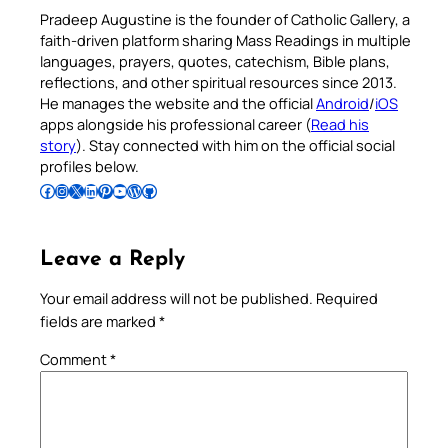
Pradeep Augustine is the founder of Catholic Gallery, a
faith-driven platform sharing Mass Readings in multiple
languages, prayers, quotes, catechism, Bible plans,
reflections, and other spiritual resources since 2013.
He manages the website and the official
Android
/
iOS
apps alongside his professional career (
Read his
story
). Stay connected with him on the official social
profiles below.
Follow Pradeep on Facebook
Follow Pradeep on Instagram
Follow Pradeep on X
Follow Pradeep on LinkedIn
Follow Pradeep on Pinterest
Subscribe to Pradeep’s Youtube Channel
Follow Pradeep on WordPress
Follow Pradeep on GitHub
Leave a Reply
Your email address will not be published.
Required
fields are marked
*
Comment
*