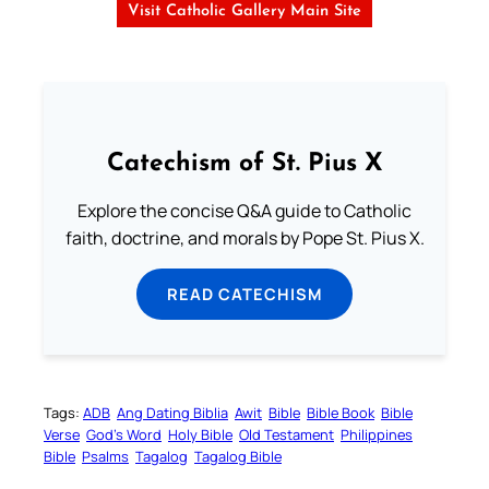
Visit Catholic Gallery Main Site
Catechism of St. Pius X
Explore the concise Q&A guide to Catholic
faith, doctrine, and morals by Pope St. Pius X.
READ CATECHISM
Tags:
ADB
Ang Dating Biblia
Awit
Bible
Bible Book
Bible
Verse
God’s Word
Holy Bible
Old Testament
Philippines
Bible
Psalms
Tagalog
Tagalog Bible