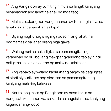
13
Ang Panginoon ay tumitingin mula sa langit; kaniyang
minamasdan ang lahat na anak ng mga tao;
14
Mula sa dakong kaniyang tahanan ay tumitingin siya sa
lahat na nangananahan sa lupa;
15
Siyang naghuhugis ng mga puso nilang lahat, na
nagmamasid sa lahat nilang mga gawa.
16
Walang hari na nakaliligtas sa pamamagitan ng
karamihan ng hukbo: ang makapangyarihang tao ay hindi
naliligtas sa pamamagitan ng malaking kalakasan.
17
Ang kabayo ay walang kabuluhang bagay sa pagliligtas:
ni hindi niya iniligtas ang sinoman sa pamamagitan ng
kaniyang malaking kalakasan;
18
Narito, ang mata ng Panginoon ay nasa kanila na
nangatatakot sa kaniya, sa kanila na nagsisiasa sa kaniyang
kagandahang-loob;