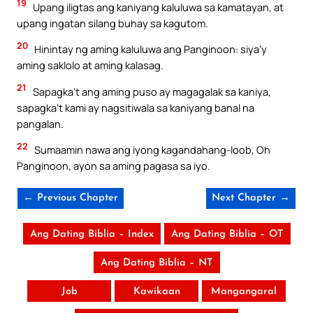
19
Upang iligtas ang kaniyang kaluluwa sa kamatayan, at
upang ingatan silang buhay sa kagutom.
20
Hinintay ng aming kaluluwa ang Panginoon: siya’y
aming saklolo at aming kalasag.
21
Sapagka’t ang aming puso ay magagalak sa kaniya,
sapagka’t kami ay nagsitiwala sa kaniyang banal na
pangalan.
22
Sumaamin nawa ang iyong kagandahang-loob, Oh
Panginoon, ayon sa aming pagasa sa iyo.
← Previous Chapter
Next Chapter →
Ang Dating Biblia – Index
Ang Dating Biblia – OT
Ang Dating Biblia – NT
Job
Kawikaan
Mangangaral