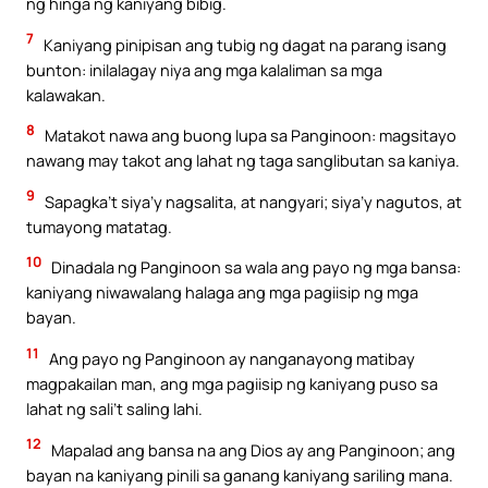
ng hinga ng kaniyang bibig.
7
Kaniyang pinipisan ang tubig ng dagat na parang isang
bunton: inilalagay niya ang mga kalaliman sa mga
kalawakan.
8
Matakot nawa ang buong lupa sa Panginoon: magsitayo
nawang may takot ang lahat ng taga sanglibutan sa kaniya.
9
Sapagka’t siya’y nagsalita, at nangyari; siya’y nagutos, at
tumayong matatag.
10
Dinadala ng Panginoon sa wala ang payo ng mga bansa:
kaniyang niwawalang halaga ang mga pagiisip ng mga
bayan.
11
Ang payo ng Panginoon ay nanganayong matibay
magpakailan man, ang mga pagiisip ng kaniyang puso sa
lahat ng sali’t saling lahi.
12
Mapalad ang bansa na ang Dios ay ang Panginoon; ang
bayan na kaniyang pinili sa ganang kaniyang sariling mana.