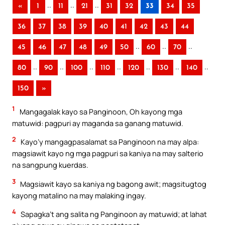
..
..
..
«
1
11
21
31
32
33
34
35
36
37
38
39
40
41
42
43
44
..
..
..
45
46
47
48
49
50
60
70
..
..
..
..
..
..
..
80
90
100
110
120
130
140
150
»
1
Mangagalak kayo sa Panginoon, Oh kayong mga
matuwid: pagpuri ay maganda sa ganang matuwid.
2
Kayo’y mangagpasalamat sa Panginoon na may alpa:
magsiawit kayo ng mga pagpuri sa kaniya na may salterio
na sangpung kuerdas.
3
Magsiawit kayo sa kaniya ng bagong awit; magsitugtog
kayong matalino na may malaking ingay.
4
Sapagka’t ang salita ng Panginoon ay matuwid; at lahat