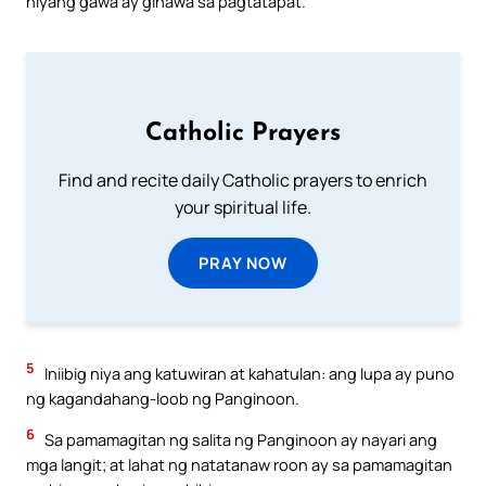
niyang gawa ay ginawa sa pagtatapat.
Catholic Prayers
Find and recite daily Catholic prayers to enrich
your spiritual life.
PRAY NOW
5
Iniibig niya ang katuwiran at kahatulan: ang lupa ay puno
ng kagandahang-loob ng Panginoon.
6
Sa pamamagitan ng salita ng Panginoon ay nayari ang
mga langit; at lahat ng natatanaw roon ay sa pamamagitan