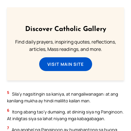
Discover Catholic Gallery
Find daily prayers, inspiring quotes, reflections,
articles, Mass readings, and more.
VISIT MAIN SITE
5
Sila’y nagsitingin sa kaniya, at nangaliwanagan: at ang
kanilang mukha ay hindi malilito kailan man.
6
Itong abang tao’y dumaing, at dininig siya ng Panginoon.
At iniligtas siya sa lahat niyang mga kabagabagan.
7
Ang anghel ng Panginoon ay humahantong sa buong