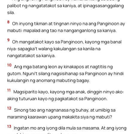
palibot ng nangatatakot sa kaniya, at ipinagsasanggalang
sila.
8
Oh inyong tikman at tingnan ninyo na ang Panginoon ay
mabuti: mapalad ang tao na nanganganlong sa kaniya.
9
Oh mangatakot kayo sa Panginoon, kayong mga banal
niya: sapagka’t walang kakulangan sa kanila na
nangatatakot sa kaniya.
10
Ang mga batang leon ay kinakapos at nagtitiis ng
gutom. Nguni’t silang nagsisihanap sa Panginoon ay hindi
kukulangin ng anomang mabuting bagay.
11
Magsiparito kayo, kayong mga anak, dinggin ninyo ako:
aking tuturuan kayo ng pagkatakot sa Panginoon.
12
Sinong tao ang nagnanasa ng buhay, at umiibig sa
maraming kaarawan upang makakita siya ng mabuti?
13
Ingatan mo ang iyong dila mula sa masama. At ang iyong