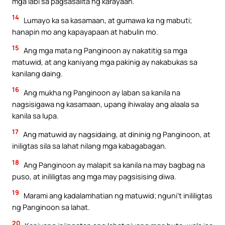
mga labi sa pagsasalita ng karayaan.
14
Lumayo ka sa kasamaan, at gumawa ka ng mabuti;
hanapin mo ang kapayapaan at habulin mo.
15
Ang mga mata ng Panginoon ay nakatitig sa mga
matuwid, at ang kaniyang mga pakinig ay nakabukas sa
kanilang daing.
16
Ang mukha ng Panginoon ay laban sa kanila na
nagsisigawa ng kasamaan, upang ihiwalay ang alaala sa
kanila sa lupa.
17
Ang matuwid ay nagsidaing, at dininig ng Panginoon, at
iniligtas sila sa lahat nilang mga kabagabagan.
18
Ang Panginoon ay malapit sa kanila na may bagbag na
puso, at inililigtas ang mga may pagsisising diwa.
19
Marami ang kadalamhatian ng matuwid; nguni’t inililigtas
ng Panginoon sa lahat.
20