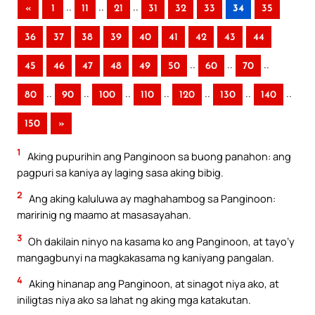
..
..
..
«
1
11
21
31
32
33
34
35
36
37
38
39
40
41
42
43
44
..
..
..
45
46
47
48
49
50
60
70
..
..
..
..
..
..
..
80
90
100
110
120
130
140
150
»
1
Aking pupurihin ang Panginoon sa buong panahon: ang
pagpuri sa kaniya ay laging sasa aking bibig.
2
Ang aking kaluluwa ay maghahambog sa Panginoon:
maririnig ng maamo at masasayahan.
3
Oh dakilain ninyo na kasama ko ang Panginoon, at tayo’y
mangagbunyi na magkakasama ng kaniyang pangalan.
4
Aking hinanap ang Panginoon, at sinagot niya ako, at
iniligtas niya ako sa lahat ng aking mga katakutan.