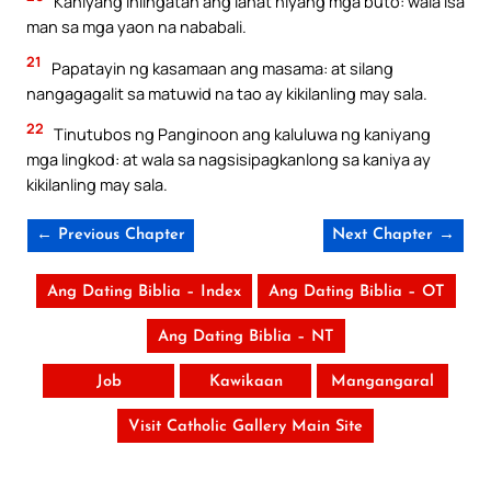
Kaniyang iniingatan ang lahat niyang mga buto: wala isa
man sa mga yaon na nababali.
21
Papatayin ng kasamaan ang masama: at silang
nangagagalit sa matuwid na tao ay kikilanling may sala.
22
Tinutubos ng Panginoon ang kaluluwa ng kaniyang
mga lingkod: at wala sa nagsisipagkanlong sa kaniya ay
kikilanling may sala.
← Previous Chapter
Next Chapter →
Ang Dating Biblia – Index
Ang Dating Biblia – OT
Ang Dating Biblia – NT
Job
Kawikaan
Mangangaral
Visit Catholic Gallery Main Site