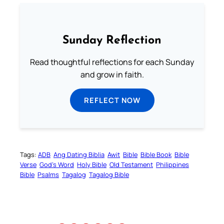
Sunday Reflection
Read thoughtful reflections for each Sunday
and grow in faith.
REFLECT NOW
Tags:
ADB
Ang Dating Biblia
Awit
Bible
Bible Book
Bible
Verse
God’s Word
Holy Bible
Old Testament
Philippines
Bible
Psalms
Tagalog
Tagalog Bible