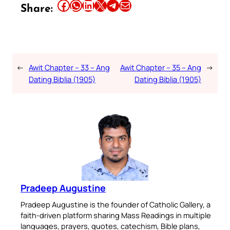
Share this article on Facebook
Share this article on WhatsApp
Share this article on LinkedIn
Share this article on X
Share this article on Telegram
Email this Article
Share:
←
Awit Chapter – 33 – Ang
Awit Chapter – 35 – Ang
→
Dating Biblia (1905)
Dating Biblia (1905)
Pradeep Augustine
Pradeep Augustine is the founder of Catholic Gallery, a
faith-driven platform sharing Mass Readings in multiple
languages, prayers, quotes, catechism, Bible plans,