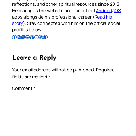
reflections, and other spiritual resources since 2013.
He manages the website and the official
Android
/
iOS
apps alongside his professional career (
Read his
story
). Stay connected with him on the official social
profiles below.
Follow Pradeep on Facebook
Follow Pradeep on Instagram
Follow Pradeep on X
Follow Pradeep on LinkedIn
Follow Pradeep on Pinterest
Subscribe to Pradeep’s Youtube Channel
Follow Pradeep on WordPress
Follow Pradeep on GitHub
Leave a Reply
Your email address will not be published.
Required
fields are marked
*
Comment
*