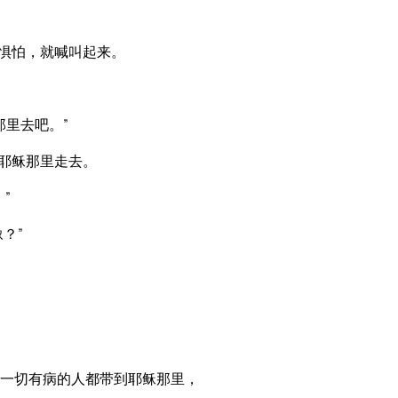
于惧怕，就喊叫起来。
里去吧。”
着耶稣那里走去。
”
？”
一切有病的人都带到耶稣那里，