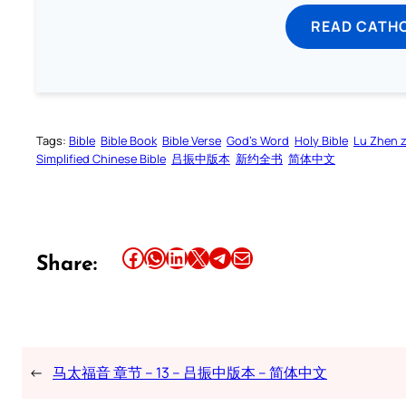
READ CATH
Tags:
Bible
Bible Book
Bible Verse
God’s Word
Holy Bible
Lu Zhen 
Simplified Chinese Bible
吕振中版本
新约全书
简体中文
Share this article on Facebook
Share this article on WhatsApp
Share this article on LinkedIn
Share this article on X
Share this article on Telegram
Email this Article
Share:
←
马太福音 章节 – 13 – 吕振中版本 – 简体中文