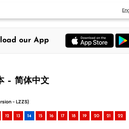
Eng
load our App
本 – 简体中文
rsion – LZZS)
12
13
14
15
16
17
18
19
20
21
22