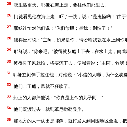
25
夜里四更天、耶稣在海上走，要往他们那里去。
26
门徒看见他在海上走，吓了一跳，说：“是鬼怪哟！”由
27
耶稣连忙对他们说：“你们放胆；是我；别怕了！”
28
彼得应时说：“主阿，如果是你，请吩咐我就在水上到你那
29
耶稣说：“你来吧。”彼得就从船上下去，在水上走，向
30
彼得见了风就怕，将要沉下去，便喊着说：“主阿，救我！
31
耶稣立刻伸手拉住他，对他说：“小信的人哪，为什么犹豫
32
他们上了船，风就不狂吹了。
33
船上的人都拜他说：“你真是上帝的儿子阿！”
34
他们既渡过去，就到革尼撒勒登岸。
35
那地方的人一认出是耶稣，就打发人到周围地区全境，把