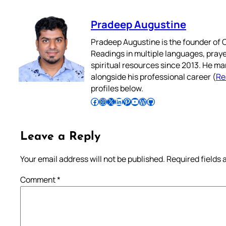
Pradeep Augustine
Pradeep Augustine is the founder of C
Readings in multiple languages, praye
spiritual resources since 2013. He ma
alongside his professional career (
Re
profiles below.
Follow Pradeep on Facebook
Follow Pradeep on Instagram
Follow Pradeep on X
Follow Pradeep on LinkedIn
Follow Pradeep on Pinterest
Subscribe to Pradeep’s Youtube Channel
Follow Pradeep on WordPress
Follow Pradeep on GitHub
Leave a Reply
Your email address will not be published.
Required fields
Comment
*