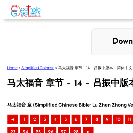
Skip
to
content
Down
Home
»
Simplified Chinese
»
马太福音 章节 – 14 – 吕振中版本 – 简体中文
马太福音 章节 – 14 – 吕振中版
马太福音 章 (Simplified Chinese Bible: Lu Zhen Zhong Ve
◄
1
2
3
4
5
6
7
8
9
10
11
23
24
25
26
27
28
►