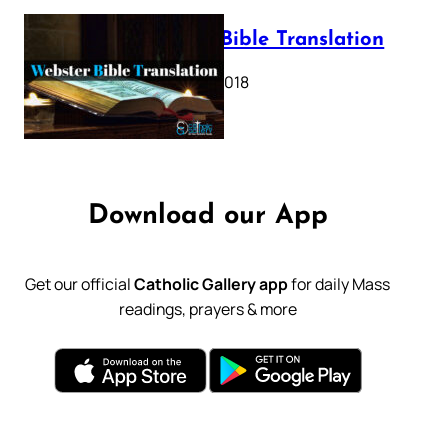
Webster Bible Translation
October 11, 2018
Download our App
Get our official
Catholic Gallery app
for daily Mass
readings, prayers & more