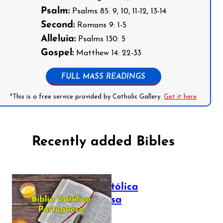
Psalm:
Psalms 85: 9, 10, 11-12, 13-14
Second:
Romans 9: 1-5
Alleluia:
Psalms 130: 5
Gospel:
Matthew 14: 22-33
FULL MASS READINGS
*This is a free service provided by Catholic Gallery.
Get it here
Recently added Bibles
Bíblia Católica
Portuguesa
July 16, 2025