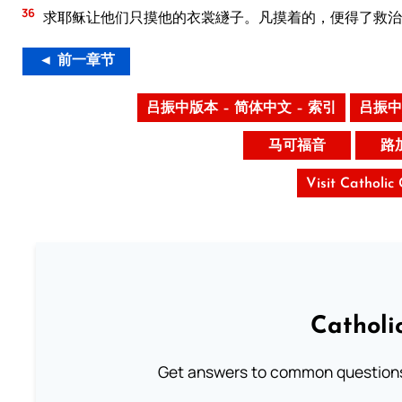
36
求耶稣让他们只摸他的衣裳繸子。凡摸着的，便得了救治
◄ 前一章节
吕振中版本 – 简体中文 – 索引
吕振中
马可福音
路
Visit Catholic
Catholi
Get answers to common questions 