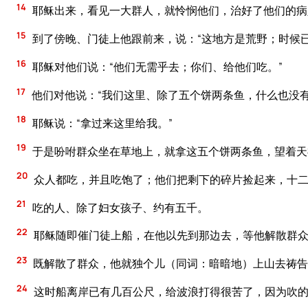
14
耶稣出来，看见一大群人，就怜悯他们，治好了他们的病
15
到了傍晚、门徒上他跟前来，说：“这地方是荒野；时候
16
耶稣对他们说：“他们无需乎去；你们、给他们吃。”
17
他们对他说：“我们这里、除了五个饼两条鱼，什么也没有
18
耶稣说：“拿过来这里给我。”
19
于是吩咐群众坐在草地上，就拿这五个饼两条鱼，望着天
20
众人都吃，并且吃饱了；他们把剩下的碎片捡起来，十
21
吃的人、除了妇女孩子、约有五千。
22
耶稣随即催门徒上船，在他以先到那边去，等他解散群
23
既解散了群众，他就独个儿（同词：暗暗地）上山去祷告
24
这时船离岸已有几百公尺，给波浪打得很苦了，因为吹