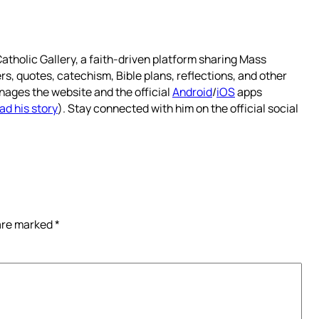
atholic Gallery, a faith-driven platform sharing Mass
rs, quotes, catechism, Bible plans, reflections, and other
nages the website and the official
Android
/
iOS
apps
ad his story
). Stay connected with him on the official social
 are marked
*