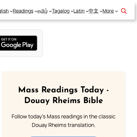
lish
Readings
தமிழ்
Tagalog
Latin
中文
More
Mass Readings Today -
Douay Rheims Bible
Follow today's Mass readings in the classic
Douay Rheims translation.