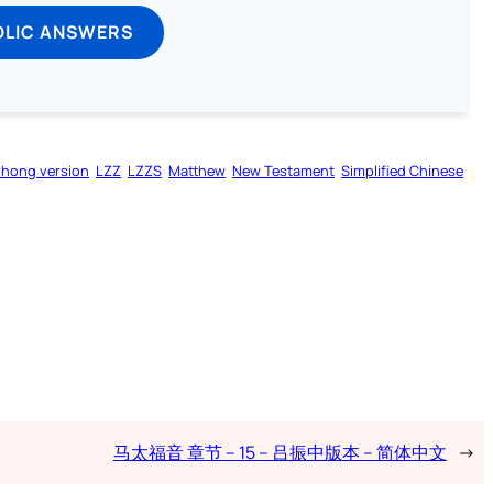
OLIC ANSWERS
zhong version
LZZ
LZZS
Matthew
New Testament
Simplified Chinese
马太福音 章节 – 15 – 吕振中版本 – 简体中文
→