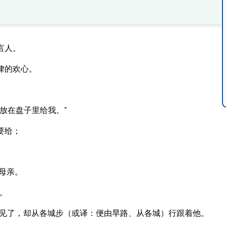
言人。
律的欢心。
放在盘子里给我。”
要给；
母亲。
。
见了，却从各城步（或译：便由旱路、从各城）行跟着他。