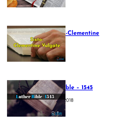
The Sixto-Clementine
Vulgate
July 12, 2025
Luther Bible – 1545
October 17, 2018