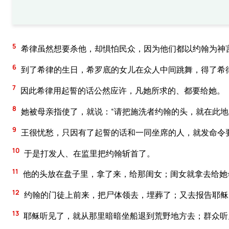
5
希律虽然想要杀他，却惧怕民众，因为他们都以约翰为神
6
到了希律的生日，希罗底的女儿在众人中间跳舞，得了希
7
因此希律用起誓的话公然应许，凡她所求的、都要给她。
8
她被母亲指使了，就说：“请把施洗者约翰的头，就在此地
9
王很忧愁，只因有了起誓的话和一同坐席的人，就发命令
10
于是打发人、在监里把约翰斩首了。
11
他的头放在盘子里，拿了来，给那闺女；闺女就拿去给她
12
约翰的门徒上前来，把尸体领去，埋葬了；又去报告耶稣
13
耶稣听见了，就从那里暗暗坐船退到荒野地方去；群众听