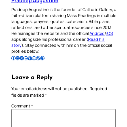
Pradeep Augustine
Pradeep Augustine is the founder of Catholic Gallery, a
faith-driven platform sharing Mass Readings in multiple
languages, prayers, quotes, catechism, Bible plans,
reflections, and other spiritual resources since 2013.
He manages the website and the official
Android
/
iOS
apps alongside his professional career (
Read his
story
). Stay connected with him on the official social
profiles below.
Follow Pradeep on Facebook
Follow Pradeep on Instagram
Follow Pradeep on X
Follow Pradeep on LinkedIn
Follow Pradeep on Pinterest
Subscribe to Pradeep’s Youtube Channel
Follow Pradeep on WordPress
Follow Pradeep on GitHub
Leave a Reply
Your email address will not be published.
Required
fields are marked
*
Comment
*