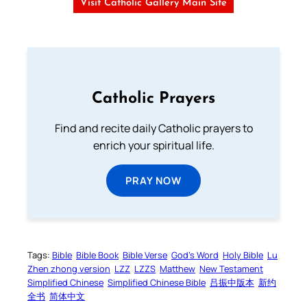
Visit Catholic Gallery Main Site
Catholic Prayers
Find and recite daily Catholic prayers to
enrich your spiritual life.
PRAY NOW
Tags:
Bible
Bible Book
Bible Verse
God’s Word
Holy Bible
Lu
Zhen zhong version
LZZ
LZZS
Matthew
New Testament
Simplified Chinese
Simplified Chinese Bible
吕振中版本
新约
全书
简体中文