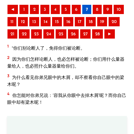
◄
1
2
3
4
5
6
7
8
9
10
11
12
13
14
15
16
17
18
19
20
21
22
23
24
25
26
27
28
►
1
“你们别论断人了，免得你们被论断。
2
因为你们怎样论断人，也必怎样被论断；你们用什么量器
量给人，也必照什么量器量给你们。
3
为什么看见你弟兄眼中的木屑，却不察看你自己眼中的梁
木呢？
4
你怎能对你弟兄说：‘容我从你眼中去掉木屑’呢？而你自己
眼中却有梁木呢！