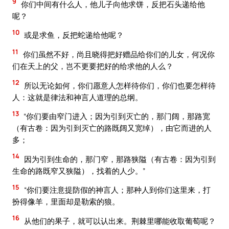
9
你们中间有什么人，他儿子向他求饼，反把石头递给他
呢？
10
或是求鱼，反把蛇递给他呢？
11
你们虽然不好，尚且晓得把好赠品给你们的儿女，何况你
们在天上的父，岂不更要把好的给求他的人么？
12
所以无论如何，你们愿意人怎样待你们，你们也要怎样待
人：这就是律法和神言人道理的总纲。
13
“你们要由窄门进入；因为引到灭亡的，那门阔，那路宽
（有古卷：因为引到灭亡的路既阔又宽绰），由它而进的人
多；
14
因为引到生命的，那门窄，那路狭隘（有古卷：因为引到
生命的路既窄又狭隘），找着的人少。”
15
“你们要注意提防假的神言人；那种人到你们这里来，打
扮得像羊，里面却是勒索的狼。
16
从他们的果子，就可以认出来。荆棘里哪能收取葡萄呢？