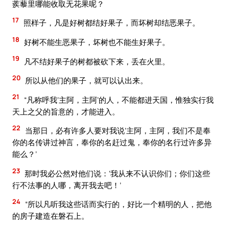
蒺藜里哪能收取无花果呢？
17
照样子，凡是好树都结好果子，而坏树却结恶果子。
18
好树不能生恶果子，坏树也不能生好果子。
19
凡不结好果子的树都被砍下来，丢在火里。
20
所以从他们的果子，就可以认出来。
21
“凡称呼我‘主阿，主阿’的人，不能都进天国，惟独实行我
天上之父的旨意的，才能进入。
22
当那日，必有许多人要对我说‘主阿，主阿，我们不是奉
你的名传讲过神言，奉你的名赶过鬼，奉你的名行过许多异
能么？’
23
那时我必公然对他们说：‘我从来不认识你们；你们这些
行不法事的人哪，离开我去吧！’
24
“所以凡听我这些话而实行的，好比一个精明的人，把他
的房子建造在磐石上。