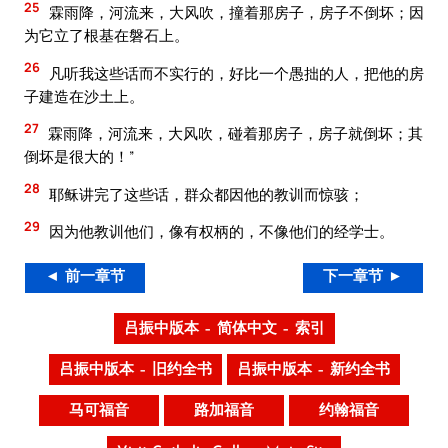
25
霖雨降，河流来，大风吹，撞着那房子，房子不倒坏；因
为它立了根基在磐石上。
26
凡听我这些话而不实行的，好比一个愚拙的人，把他的房
子建造在沙土上。
27
霖雨降，河流来，大风吹，碰着那房子，房子就倒坏；其
倒坏是很大的！”
28
耶稣讲完了这些话，群众都因他的教训而惊骇；
29
因为他教训他们，像有权柄的，不像他们的经学士。
◄ 前一章节
下一章节 ►
吕振中版本 – 简体中文 – 索引
吕振中版本 – 旧约全书
吕振中版本 – 新约全书
马可福音
路加福音
约翰福音