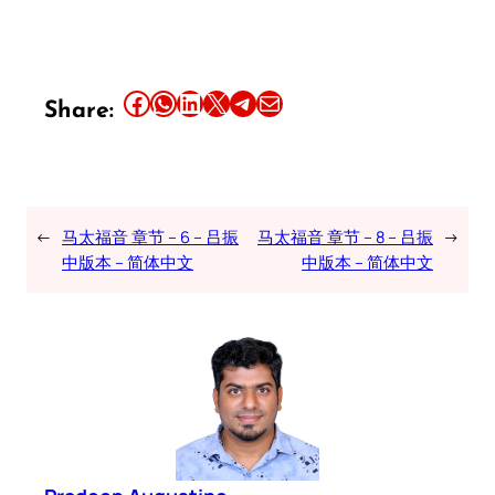
Share this article on Facebook
Share this article on WhatsApp
Share this article on LinkedIn
Share this article on X
Share this article on Telegram
Email this Article
Share:
←
马太福音 章节 – 6 – 吕振
马太福音 章节 – 8 – 吕振
→
中版本 – 简体中文
中版本 – 简体中文