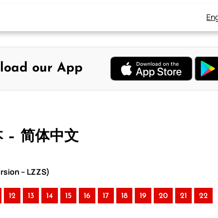
Eng
load our App
本 – 简体中文
rsion – LZZS)
12
13
14
15
16
17
18
19
20
21
22