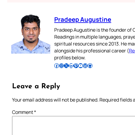
Pradeep Augustine
Pradeep Augustine is the founder of C
Readings in multiple languages, praye
spiritual resources since 2013. He ma
alongside his professional career (
Re
profiles below.
Follow Pradeep on Facebook
Follow Pradeep on Instagram
Follow Pradeep on X
Follow Pradeep on LinkedIn
Follow Pradeep on Pinterest
Subscribe to Pradeep’s Youtube Channel
Follow Pradeep on WordPress
Follow Pradeep on GitHub
Leave a Reply
Your email address will not be published.
Required fields
Comment
*