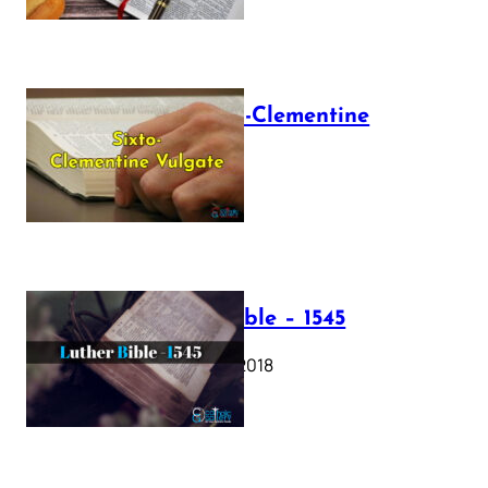
The Sixto-Clementine
Vulgate
July 12, 2025
Luther Bible – 1545
October 17, 2018