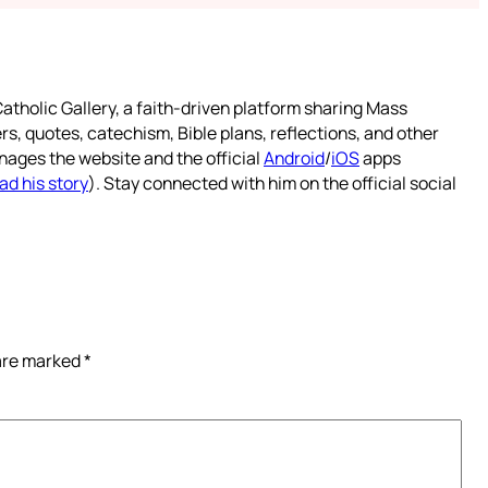
atholic Gallery, a faith-driven platform sharing Mass
rs, quotes, catechism, Bible plans, reflections, and other
nages the website and the official
Android
/
iOS
apps
ad his story
). Stay connected with him on the official social
 are marked
*