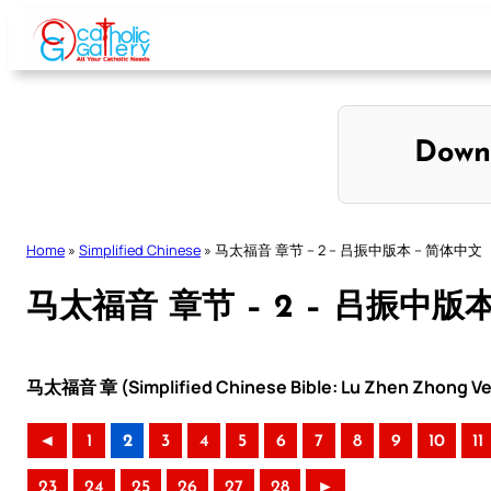
Skip
to
content
Down
Home
»
Simplified Chinese
»
马太福音 章节 – 2 – 吕振中版本 – 简体中文
马太福音 章节 – 2 – 吕振中版
马太福音 章 (Simplified Chinese Bible: Lu Zhen Zhong Ve
◄
1
2
3
4
5
6
7
8
9
10
11
23
24
25
26
27
28
►