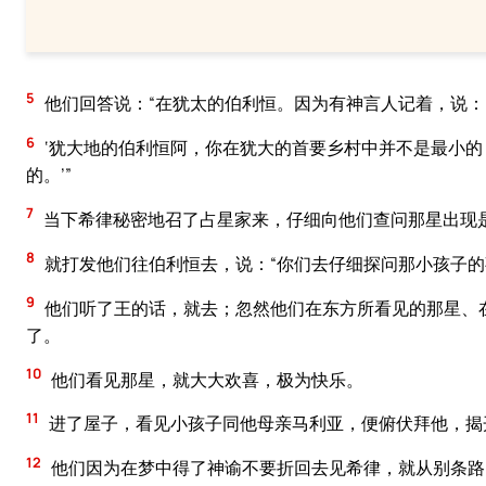
5
他们回答说：“在犹太的伯利恒。因为有神言人记着，说：
6
‘犹大地的伯利恒阿，你在犹大的首要乡村中并不是最小
的。’”
7
当下希律秘密地召了占星家来，仔细向他们查问那星出现
8
就打发他们往伯利恒去，说：“你们去仔细探问那小孩子的
9
他们听了王的话，就去；忽然他们在东方所看见的那星、
了。
10
他们看见那星，就大大欢喜，极为快乐。
11
进了屋子，看见小孩子同他母亲马利亚，便俯伏拜他，揭
12
他们因为在梦中得了神谕不要折回去见希律，就从别条路