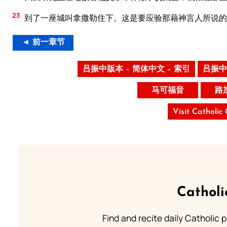
23
到了一座城叫拿撒勒住下。这是要应验那藉神言人所说的
◄ 前一章节
吕振中版本 – 简体中文 – 索引
吕振中
马可福音
路
Visit Catholic
Catholi
Find and recite daily Catholic pr