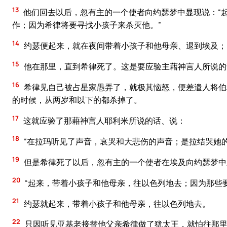
13
他们回去以后，忽有主的一个使者向约瑟梦中显现说：“
作；因为希律将要寻找小孩子来杀灭他。”
14
约瑟便起来，就在夜间带着小孩子和他母亲、退到埃及；
15
他在那里，直到希律死了。这是要应验主藉神言人所说的
16
希律见自己被占星家愚弄了，就极其恼怒，便差遣人将伯
的时候，从两岁和以下的都杀掉了。
17
这就应验了那藉神言人耶利米所说的话、说：
18
“在拉玛听见了声音，哀哭和大悲伤的声音；是拉结哭她
19
但是希律死了以后，忽有主的一个使者在埃及向约瑟梦中
20
“起来，带着小孩子和他母亲，往以色列地去；因为那些
21
约瑟就起来，带着小孩子和他母亲，往以色列地去。
22
只因听见亚基老接替他父亲希律做了犹太王，就怕往那里