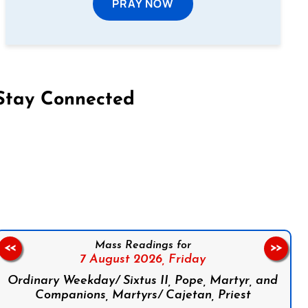
PRAY NOW
Stay Connected
on Facebook
Follow us on Instagram
Follow us on X
Subscribe to our YouTube Channel
Follow us on WhatsApp
Mass Readings for
<<
>>
7 August 2026,
Friday
Ordinary Weekday/ Sixtus II, Pope, Martyr, and
Companions, Martyrs/ Cajetan, Priest