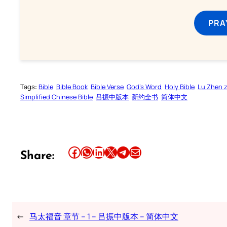
PRA
Tags:
Bible
Bible Book
Bible Verse
God’s Word
Holy Bible
Lu Zhen 
Simplified Chinese Bible
吕振中版本
新约全书
简体中文
Share this article on Facebook
Share this article on WhatsApp
Share this article on LinkedIn
Share this article on X
Share this article on Telegram
Email this Article
Share:
←
马太福音 章节 – 1 – 吕振中版本 – 简体中文