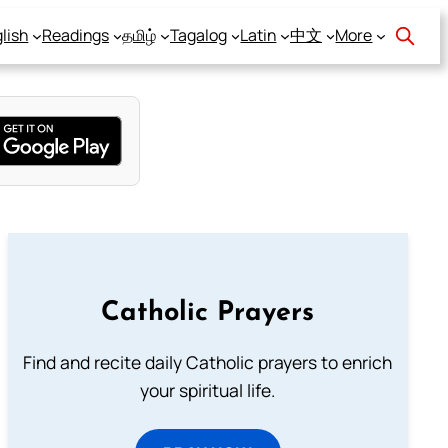
lish
Readings
தமிழ்
Tagalog
Latin
中文
More
Catholic Prayers
Find and recite daily Catholic prayers to enrich
your spiritual life.