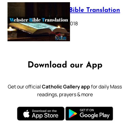
Webster Bible Translation
October 11, 2018
Download our App
Get our official
Catholic Gallery app
for daily Mass
readings, prayers & more