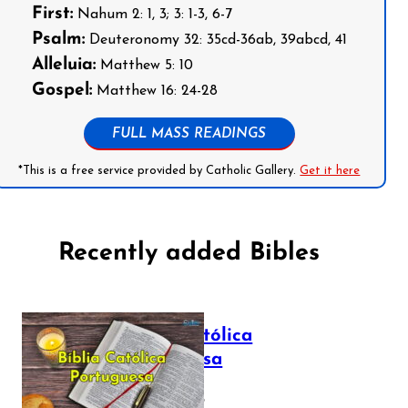
First:
Nahum 2: 1, 3; 3: 1-3, 6-7
Psalm:
Deuteronomy 32: 35cd-36ab, 39abcd, 41
Alleluia:
Matthew 5: 10
Gospel:
Matthew 16: 24-28
FULL MASS READINGS
*This is a free service provided by Catholic Gallery.
Get it here
Recently added Bibles
Bíblia Católica
Portuguesa
July 16, 2025