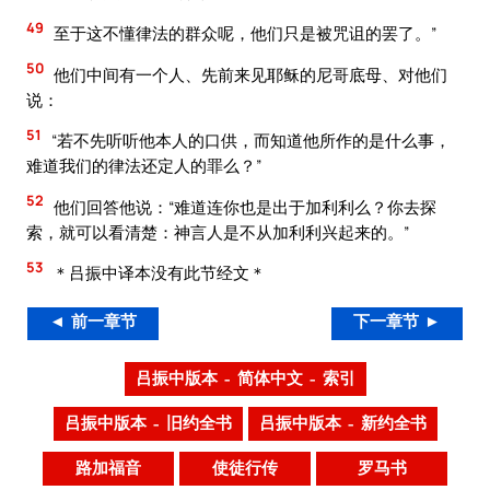
49
至于这不懂律法的群众呢，他们只是被咒诅的罢了。”
50
他们中间有一个人、先前来见耶稣的尼哥底母、对他们
说：
51
“若不先听听他本人的口供，而知道他所作的是什么事，
难道我们的律法还定人的罪么？”
52
他们回答他说：“难道连你也是出于加利利么？你去探
索，就可以看清楚：神言人是不从加利利兴起来的。”
53
＊吕振中译本没有此节经文＊
◄ 前一章节
下一章节 ►
吕振中版本 – 简体中文 – 索引
吕振中版本 – 旧约全书
吕振中版本 – 新约全书
路加福音
使徒行传
罗马书