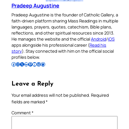
Pradeep Augustine
Pradeep Augustine is the founder of Catholic Gallery, a
faith-driven platform sharing Mass Readings in multiple
languages, prayers, quotes, catechism, Bible plans,
reflections, and other spiritual resources since 2013.
He manages the website and the official
Android
/
iOS
apps alongside his professional career (
Read his
story
). Stay connected with him on the official social
profiles below.
Follow Pradeep on Facebook
Follow Pradeep on Instagram
Follow Pradeep on X
Follow Pradeep on LinkedIn
Follow Pradeep on Pinterest
Subscribe to Pradeep’s Youtube Channel
Follow Pradeep on WordPress
Follow Pradeep on GitHub
Leave a Reply
Your email address will not be published.
Required
fields are marked
*
Comment
*