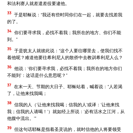
和法利赛人就差遣差役要逮他。
33
于是耶稣说：“我还有些时同你们在一起，就要去找差我
的了。
34
你们要寻求我，必找不着我；我所在的地方、你们不能
到。”
35
于是犹太人就彼此说：“这个人要往哪里去，使我们找不
着他呢？难道他要往希利尼人的散侨中去教训希利尼人么？
36
他说：‘你们要寻求我，必找不着我；我所在的地方你们
不能到’：这话是什么意思呢？”
37
在末一天、节期的大日子、耶稣站着，喊着说：“人若渴
了，让他来找我喝；
38
信我的人（‘让他来找我喝；信我的人’或译：‘让他来找
我；信我的人请喝！’）就如经上所说：‘必有活水之江河，从
他腹中流出。’”
39
但这句话耶稣是指着圣灵说的，就时信他的人将要领受