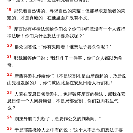
18
那凭着自己讲的、寻求自己的荣耀；但那寻求差他者的荣
耀的、才是真诚的，在他里面并没有不义。
19
摩西没有将律法颁给你们么？你们中间竟没有一个人遵行
律法呀！你们为什么想法子要杀我呢？”
20
群众回答说：“你有鬼附着！谁想法子要杀你呢？”
21
耶稣回答他们说：“我只作了一件事，你们众人都以为希
奇。
22
摩西将割礼传给你们〔不是说割礼是由摩西起的，乃是说
由先祖发起的〕，你们就因此竟在安息日给人行割礼！
23
人若在安息日领受割礼，免得破坏摩西的律法，那我在安
息日使一个人周身康健，不是局部受割，你们就向我生气
么？
24
别按外貌而判断了，总要作公义的判断阿。”
25
于是耶路撒泠人之中有的说：“这个人不是他们想法子要