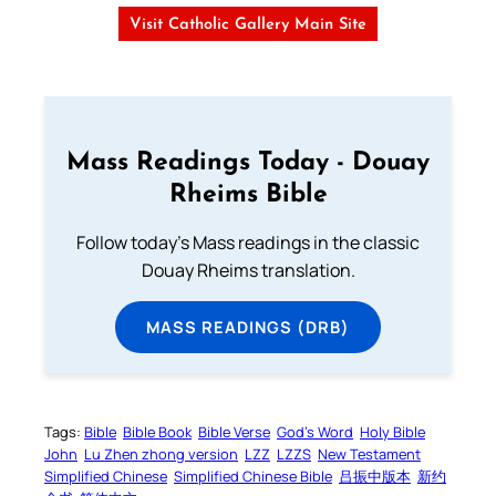
Visit Catholic Gallery Main Site
Mass Readings Today - Douay
Rheims Bible
Follow today's Mass readings in the classic
Douay Rheims translation.
MASS READINGS (DRB)
Tags:
Bible
Bible Book
Bible Verse
God’s Word
Holy Bible
John
Lu Zhen zhong version
LZZ
LZZS
New Testament
Simplified Chinese
Simplified Chinese Bible
吕振中版本
新约