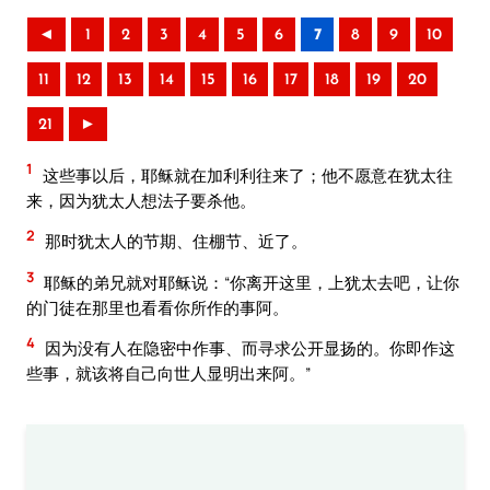
◄
1
2
3
4
5
6
7
8
9
10
11
12
13
14
15
16
17
18
19
20
21
►
1
这些事以后，耶稣就在加利利往来了；他不愿意在犹太往
来，因为犹太人想法子要杀他。
2
那时犹太人的节期、住棚节、近了。
3
耶稣的弟兄就对耶稣说：“你离开这里，上犹太去吧，让你
的门徒在那里也看看你所作的事阿。
4
因为没有人在隐密中作事、而寻求公开显扬的。你即作这
些事，就该将自己向世人显明出来阿。”