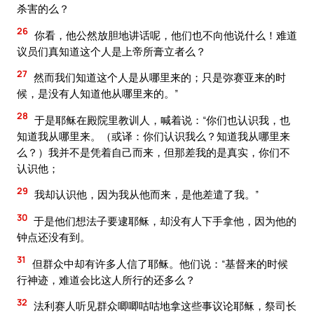
杀害的么？
26
你看，他公然放胆地讲话呢，他们也不向他说什么！难道
议员们真知道这个人是上帝所膏立者么？
27
然而我们知道这个人是从哪里来的；只是弥赛亚来的时
候，是没有人知道他从哪里来的。”
28
于是耶稣在殿院里教训人，喊着说：“你们也认识我，也
知道我从哪里来。（或译：你们认识我么？知道我从哪里来
么？）我并不是凭着自己而来，但那差我的是真实，你们不
认识他；
29
我却认识他，因为我从他而来，是他差遣了我。”
30
于是他们想法子要逮耶稣，却没有人下手拿他，因为他的
钟点还没有到。
31
但群众中却有许多人信了耶稣。他们说：“基督来的时候
行神迹，难道会比这人所行的还多么？
32
法利赛人听见群众唧唧咕咕地拿这些事议论耶稣，祭司长