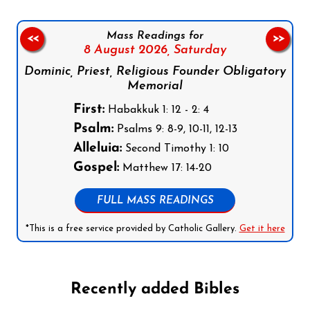
Mass Readings for
<<
>>
8 August 2026,
Saturday
Dominic, Priest, Religious Founder Obligatory
Memorial
First:
Habakkuk 1: 12 - 2: 4
Psalm:
Psalms 9: 8-9, 10-11, 12-13
Alleluia:
Second Timothy 1: 10
Gospel:
Matthew 17: 14-20
FULL MASS READINGS
*This is a free service provided by Catholic Gallery.
Get it here
Recently added Bibles