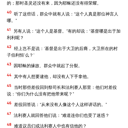
的；那时圣灵还没有来，因为耶稣还没有得荣耀。
40
听了这些话，群众中就有人说：“这个人真是那位神言人
哪。”
41
另有人说：“这个人是基督。”有的却说：“基督哪是出于加
利利呢？
42
经上岂不是说：‘基督是出于大卫的后裔，大卫所在的村
子伯利恒’么？’
43
因耶稣的缘故、群众中就起了分裂。
44
其中有人想要逮他，却没有人下手拿他。
45
当时那些差役回到祭司长和法利赛人那里：他们对差役
说：“你们为什么没有把他带来呢？”
46
差役回答说：“从来没有人像这个人这样讲话的。”
47
法利赛人就回答他们说：“难道连你们也受了迷惑？
48
难道议员们或法利赛人中也有信他的？