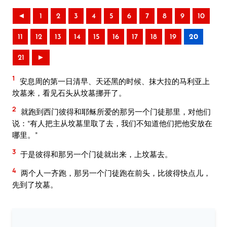
◄
1
2
3
4
5
6
7
8
9
10
11
12
13
14
15
16
17
18
19
20
21
►
1
安息周的第一日清早、天还黑的时候、抹大拉的马利亚上
坟墓来，看见石头从坟墓挪开了。
2
就跑到西门彼得和耶稣所爱的那另一个门徒那里，对他们
说：“有人把主从坟墓里取了去，我们不知道他们把他安放在
哪里。”
3
于是彼得和那另一个门徒就出来，上坟墓去。
4
两个人一齐跑，那另一个门徒跑在前头，比彼得快点儿，
先到了坟墓。