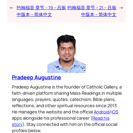
←
约翰福音 章节 – 19 – 吕振
约翰福音 章节 – 21 – 吕振
→
中版本 – 简体中文
中版本 – 简体中文
Pradeep Augustine
Pradeep Augustine is the founder of Catholic Gallery, a
faith-driven platform sharing Mass Readings in multiple
languages, prayers, quotes, catechism, Bible plans,
reflections, and other spiritual resources since 2013.
He manages the website and the official
Android
/
iOS
apps alongside his professional career (
Read his
story
). Stay connected with him on the official social
profiles below.