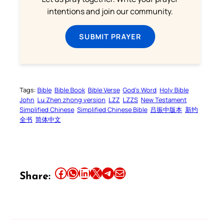
intentions and join our community.
SUBMIT PRAYER
Tags:
Bible
Bible Book
Bible Verse
God’s Word
Holy Bible
John
Lu Zhen zhong version
LZZ
LZZS
New Testament
Simplified Chinese
Simplified Chinese Bible
吕振中版本
新约
全书
简体中文
Share this article on Facebook
Share this article on WhatsApp
Share this article on LinkedIn
Share this article on X
Share this article on Telegram
Email this Article
Share: