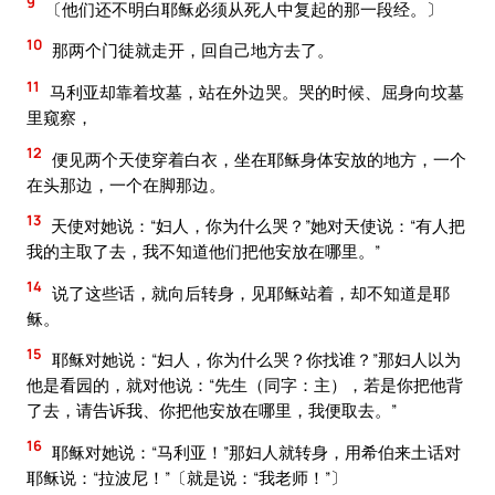
9
〔他们还不明白耶稣必须从死人中复起的那一段经。〕
10
那两个门徒就走开，回自己地方去了。
11
马利亚却靠着坟墓，站在外边哭。哭的时候、屈身向坟墓
里窥察，
12
便见两个天使穿着白衣，坐在耶稣身体安放的地方，一个
在头那边，一个在脚那边。
13
天使对她说：“妇人，你为什么哭？”她对天使说：“有人把
我的主取了去，我不知道他们把他安放在哪里。”
14
说了这些话，就向后转身，见耶稣站着，却不知道是耶
稣。
15
耶稣对她说：“妇人，你为什么哭？你找谁？”那妇人以为
他是看园的，就对他说：“先生（同字：主），若是你把他背
了去，请告诉我、你把他安放在哪里，我便取去。”
16
耶稣对她说：“马利亚！”那妇人就转身，用希伯来土话对
耶稣说：“拉波尼！”〔就是说：“我老师！”〕