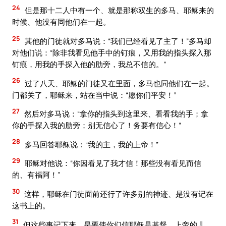
24
但是那十二人中有一个、就是那称双生的多马、耶稣来的
时候、他没有同他们在一起。
25
其他的门徒就对多马说：“我们已经看见了主了！”多马却
对他们说：“除非我看见他手中的钉痕，又用我的指头探入那
钉痕，用我的手探入他的肋旁，我总不信的。”
26
过了八天、耶稣的门徒又在里面，多马也同他们在一起。
门都关了，耶稣来，站在当中说：“愿你们平安！”
27
然后对多马说：“拿你的指头到这里来、看看我的手；拿
你的手探入我的肋旁；别无信心了！务要有信心！”
28
多马回答耶稣说：“我的主，我的上帝！”
29
耶稣对他说：“你因看见了我才信！那些没有看见而信
的、有福阿！”
30
这样，耶稣在门徒面前还行了许多别的神迹、是没有记在
这书上的。
31
但这些事记下来、是要使你们信耶稣是基督、上帝的儿