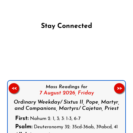
Stay Connected
Follow us on Facebook
Follow us on Instagram
Follow us on X
Subscribe to our YouTube Channel
Follow us on WhatsApp
Mass Readings for
<<
>>
7 August 2026,
Friday
Ordinary Weekday/ Sixtus II, Pope, Martyr,
and Companions, Martyrs/ Cajetan, Priest
First:
Nahum 2: 1, 3; 3: 1-3, 6-7
Psalm:
Deuteronomy 32: 35cd-36ab, 39abcd, 41