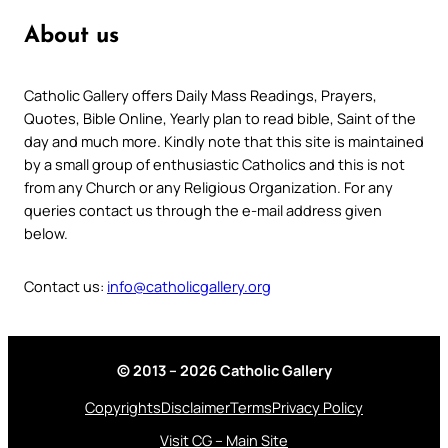
About us
Catholic Gallery offers Daily Mass Readings, Prayers,
Quotes, Bible Online, Yearly plan to read bible, Saint of the
day and much more. Kindly note that this site is maintained
by a small group of enthusiastic Catholics and this is not
from any Church or any Religious Organization. For any
queries contact us through the e-mail address given
below.
Contact us:
info@catholicgallery.org
© 2013 – 2026 Catholic Gallery
Copyrights
Disclaimer
Terms
Privacy Policy
Visit CG – Main Site