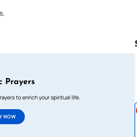
。
他。
Follow us 
c Prayers
ayers to enrich your spiritual life.
Y NOW