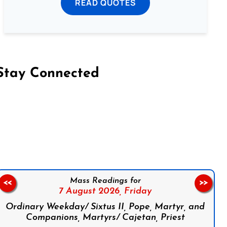
READ QUOTES
Stay Connected
on Facebook
Follow us on Instagram
Follow us on X
Subscribe to our YouTube Channel
Follow us on WhatsApp
Mass Readings for
<<
>>
7 August 2026,
Friday
Ordinary Weekday/ Sixtus II, Pope, Martyr, and
Companions, Martyrs/ Cajetan, Priest