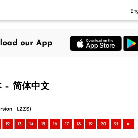
Eng
load our App
本 – 简体中文
rsion – LZZS)
12
13
14
15
16
17
18
19
20
21
►