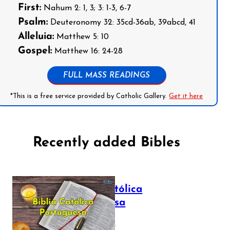
First:
Nahum 2: 1, 3; 3: 1-3, 6-7
Psalm:
Deuteronomy 32: 35cd-36ab, 39abcd, 41
Alleluia:
Matthew 5: 10
Gospel:
Matthew 16: 24-28
FULL MASS READINGS
*This is a free service provided by Catholic Gallery.
Get it here
Recently added Bibles
Bíblia Católica
Portuguesa
July 16, 2025