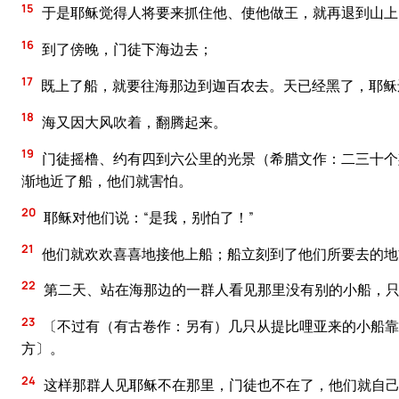
15
于是耶稣觉得人将要来抓住他、使他做王，就再退到山上
16
到了傍晚，门徒下海边去；
17
既上了船，就要往海那边到迦百农去。天已经黑了，耶稣
18
海又因大风吹着，翻腾起来。
19
门徒摇橹、约有四到六公里的光景（希腊文作：二三十个
渐地近了船，他们就害怕。
20
耶稣对他们说：“是我，别怕了！”
21
他们就欢欢喜喜地接他上船；船立刻到了他们所要去的地
22
第二天、站在海那边的一群人看见那里没有别的小船，只
23
〔不过有（有古卷作：另有）几只从提比哩亚来的小船靠
方〕。
24
这样那群人见耶稣不在那里，门徒也不在了，他们就自己