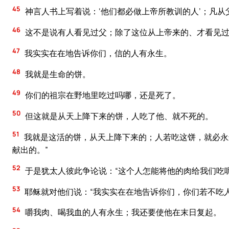
45
神言人书上写着说：‘他们都必做上帝所教训的人’；凡
46
这不是说有人看见过父；除了这位从上帝来的、才看见
47
我实实在在地告诉你们，信的人有永生。
48
我就是生命的饼。
49
你们的祖宗在野地里吃过吗哪，还是死了。
50
但这就是从天上降下来的饼，人吃了他、就不死的。
51
我就是这活的饼，从天上降下来的；人若吃这饼，就必永
献出的。”
52
于是犹太人彼此争论说：“这个人怎能将他的肉给我们吃呢
53
耶稣就对他们说：“我实实在在地告诉你们，你们若不吃
54
嚼我肉、喝我血的人有永生；我还要使他在末日复起。