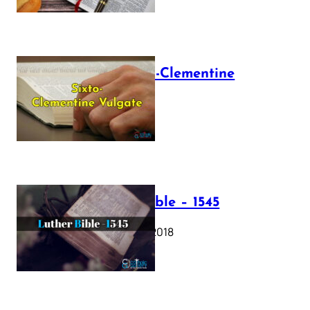
The Sixto-Clementine
Vulgate
July 12, 2025
Luther Bible – 1545
October 17, 2018