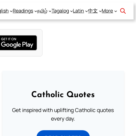
lish
Readings
தமிழ்
Tagalog
Latin
中文
More
Catholic Quotes
Get inspired with uplifting Catholic quotes
every day.