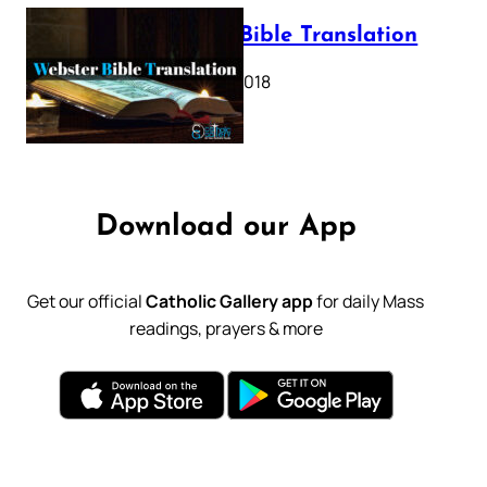
Webster Bible Translation
October 11, 2018
Download our App
Get our official
Catholic Gallery app
for daily Mass
readings, prayers & more