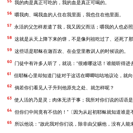
55
我的肉是真正可吃的，我的血是真正可喝的。
56
嚼我肉、喝我血的人住在我里面，我也住在他里面。
57
永活的父怎样差遣了我，我又因父而活；嚼我的人也必照
58
这就是从天上降下来的饼，不是像列祖吃过了、还死了那
59
这些话是耶稣在迦百农、在会堂里教训人的时候说的。
60
门徒中有许多人听了，就说：“很难哪这话！谁能听得进
61
但耶稣心里却知道门徒对于这话在唧唧咕咕地议论，就向
62
倘若你们看见人子升到他原先之处、就怎样呢？
63
使人活的乃是灵；肉体无济于事；我所对你们说的话语是
64
但你们中间竟有不信的！”〔因为从起初耶稣就知道谁是
65
所以他说：“故此我对你们说，除非由父赐他，没有人能来