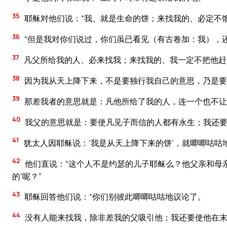
35
耶稣对他们说：“我、就是生命的饼；来找我的、必定不
36
“但是我对你们说过，你们虽已看见（有古卷加：我），
37
凡父所给我的人、必来找我；来找我的、我一定不把他赶
38
因为我从天上降下来，不是要独行我自己的意思，乃是要
39
那差我者的意思就是：凡他所给了我的人，连一个也不让
40
我父的意思就是：要使凡见子而信的人都有永生；我还要
41
犹太人因耶稣说：‘我是从天上降下来的饼’，就唧唧咕咕
42
他们直说：“这个人不是约瑟的儿子耶稣么？他父亲和母
的’呢？”
43
耶稣回答他们说：“你们别彼此唧唧咕咕地议论了。
44
没有人能来找我，除非差我的父吸引他；我还要使他在