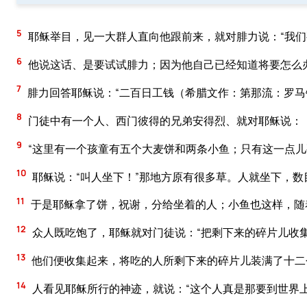
5
耶稣举目，见一大群人直向他跟前来，就对腓力说：“我们
6
他说这话、是要试试腓力；因为他自己已经知道将要怎么
7
腓力回答耶稣说：“二百日工钱（希腊文作：第那流：罗马
8
门徒中有一个人、西门彼得的兄弟安得烈、就对耶稣说：
9
“这里有一个孩童有五个大麦饼和两条小鱼；只有这一点儿
10
耶稣说：“叫人坐下！”那地方原有很多草。人就坐下，数
11
于是耶稣拿了饼，祝谢，分给坐着的人；小鱼也这样，随
12
众人既吃饱了，耶稣就对门徒说：“把剩下来的碎片儿收
13
他们便收集起来，将吃的人所剩下来的碎片儿装满了十二
14
人看见耶稣所行的神迹，就说：“这个人真是那要到世界上