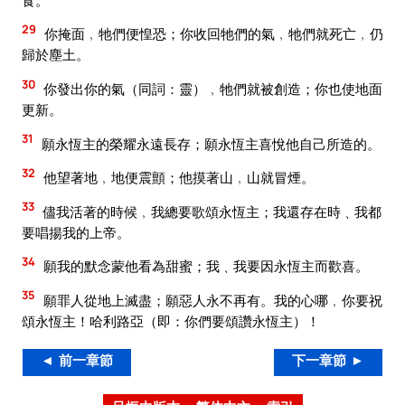
29
你掩面﹐牠們便惶恐；你收回牠們的氣﹐牠們就死亡﹐仍
歸於塵土。
30
你發出你的氣（同詞：靈）﹐牠們就被創造；你也使地面
更新。
31
願永恆主的榮耀永遠長存；願永恆主喜悅他自己所造的。
32
他望著地﹐地便震顫；他摸著山﹐山就冒煙。
33
儘我活著的時候﹐我總要歌頌永恆主；我還存在時﹑我都
要唱揚我的上帝。
34
願我的默念蒙他看為甜蜜；我﹑我要因永恆主而歡喜。
35
願罪人從地上滅盡；願惡人永不再有。我的心哪﹐你要祝
頌永恆主！哈利路亞（即：你們要頌讚永恆主）！
◄ 前一章節
下一章節 ►