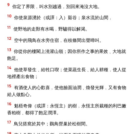
9
你定了界限﹐叫水別越過﹐別回來淹沒大地。
10
你使泉源湧於（或譯：入）谿谷；泉水流於山間﹐
11
使野地的走獸有水喝﹐野驢得以解渴。
12
空中的飛鳥在水旁住宿﹐在枝條間出聲啼叫。
13
你從你的樓閣上澆灌山嶺；因你所作之事的果效﹑大地就
飽足。
14
他使草發生﹑給牲口喫；使菜蔬生長﹑給人耕種﹐使人從
地裡產出食物；
15
有酒使人的心歡喜﹐使他臉面油潤﹑煥發光輝﹐又有食物
給人做點心。
16
魁梧奇偉（或譯：永恆主）的樹﹐永恆主所裁種的利巴嫩
香柏樹﹑都得了飽足潤澤。
17
鳥兒搭窩於其中；鸛鳥營巢於松樹間。
18