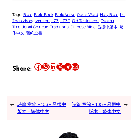
Tags:
Bible
Bible Book
Bible Verse
God’s Word
Holy Bible
Lu
Zhen zhong version
LZZ
LZZT
Old Testament
Psalms
Traditional Chinese
Traditional Chinese Bible
呂振中版本
繁
体中文
舊約全書
Share this article on Facebook
Share this article on WhatsApp
Share this article on LinkedIn
Share this article on X
Share this article on Telegram
Email this Article
Share:
←
詩篇 章節 – 103 – 呂振中
詩篇 章節 – 105 – 呂振中
→
版本 – 繁体中文
版本 – 繁体中文