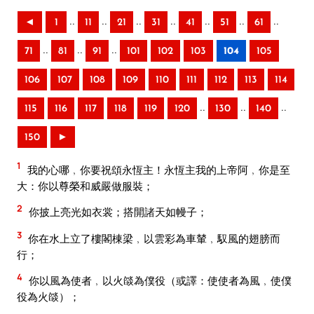
..
..
..
..
..
..
..
◄
1
11
21
31
41
51
61
..
..
..
71
81
91
101
102
103
104
105
106
107
108
109
110
111
112
113
114
..
..
..
115
116
117
118
119
120
130
140
150
►
1
我的心哪﹐你要祝頌永恆主！永恆主我的上帝阿﹐你是至
大：你以尊榮和威嚴做服裝；
2
你披上亮光如衣裳；搭開諸天如幔子；
3
你在水上立了樓閣棟梁﹐以雲彩為車輦﹐馭風的翅膀而
行；
4
你以風為使者﹐以火燄為僕役（或譯：使使者為風﹐使僕
役為火燄）；