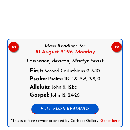
Follow us on Facebook
Follow us on Instagram
Follow us on X
Subscribe to our YouTube Channel
Follow us on WhatsApp
Mass Readings for
<<
>>
10 August 2026,
Monday
Lawrence, deacon, Martyr Feast
First:
Second Corinthians 9: 6-10
Psalm:
Psalms 112: 1-2, 5-6, 7-8, 9
Alleluia:
John 8: 12bc
Gospel:
John 12: 24-26
FULL MASS READINGS
*This is a free service provided by Catholic Gallery.
Get it here