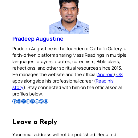
Pradeep Augustine
Pradeep Augustine is the founder of Catholic Gallery, a
faith-driven platform sharing Mass Readings in multiple
languages, prayers, quotes, catechism, Bible plans,
reflections, and other spiritual resources since 2013.
He manages the website and the official
Android
/
iOS
apps alongside his professional career (
Read his
story
). Stay connected with him on the official social
profiles below.
Follow Pradeep on Facebook
Follow Pradeep on Instagram
Follow Pradeep on X
Follow Pradeep on LinkedIn
Follow Pradeep on Pinterest
Subscribe to Pradeep’s Youtube Channel
Follow Pradeep on WordPress
Follow Pradeep on GitHub
Leave a Reply
Your email address will not be published.
Required