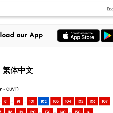
Eng
load our App
 – 繁体中文
on – CUVT)
.
..
..
81
91
101
102
103
104
105
106
107
..
..
..
7
118
119
120
130
140
150
►