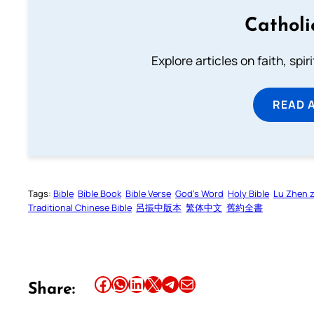
Catholi
Explore articles on faith, spi
READ 
Tags:
Bible
Bible Book
Bible Verse
God’s Word
Holy Bible
Lu Zhen 
Traditional Chinese Bible
呂振中版本
繁体中文
舊約全書
Share this article on Facebook
Share this article on WhatsApp
Share this article on LinkedIn
Share this article on X
Share this article on Telegram
Email this Article
Share: