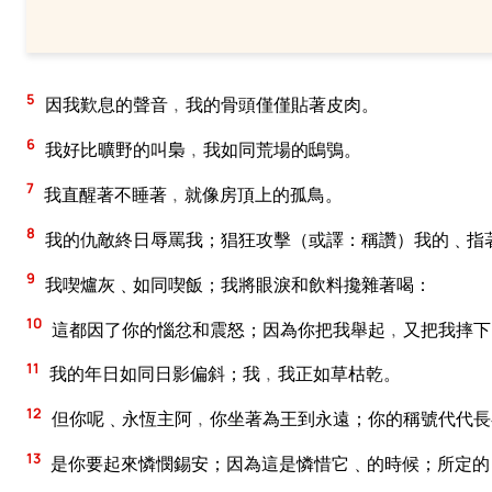
5
因我歎息的聲音﹐我的骨頭僅僅貼著皮肉。
6
我好比曠野的叫梟﹐我如同荒場的鴟鴞。
7
我直醒著不睡著﹐就像房頂上的孤鳥。
8
我的仇敵終日辱罵我；猖狂攻擊（或譯：稱讚）我的﹑指
9
我喫爐灰﹑如同喫飯；我將眼淚和飲料攙雜著喝：
10
這都因了你的惱忿和震怒；因為你把我舉起﹐又把我摔下
11
我的年日如同日影偏斜；我﹐我正如草枯乾。
12
但你呢﹑永恆主阿﹐你坐著為王到永遠；你的稱號代代長
13
是你要起來憐憫錫安；因為這是憐惜它﹑的時候；所定的