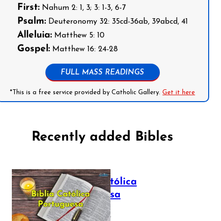
First:
Nahum 2: 1, 3; 3: 1-3, 6-7
Psalm:
Deuteronomy 32: 35cd-36ab, 39abcd, 41
Alleluia:
Matthew 5: 10
Gospel:
Matthew 16: 24-28
FULL MASS READINGS
*This is a free service provided by Catholic Gallery.
Get it here
Recently added Bibles
Bíblia Católica
Portuguesa
July 16, 2025