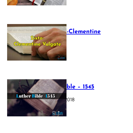
The Sixto-Clementine
Vulgate
July 12, 2025
Luther Bible – 1545
October 17, 2018