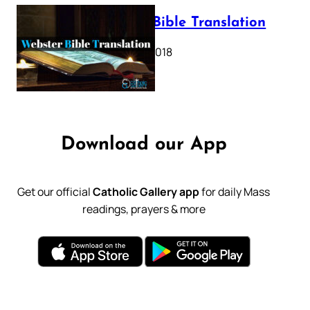
Webster Bible Translation
October 11, 2018
Download our App
Get our official
Catholic Gallery app
for daily Mass
readings, prayers & more