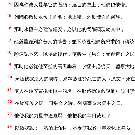
14
因為你僕人愛慕它的石頭；連它的塵土﹑他們也憐惜。
15
列國必敬畏永恆主的名；地上諸王必畏懼你的榮耀。
16
那時永恆主必建造錫安﹐必以他的榮耀顯現於其中；
17
他必垂顧到窮苦人的禱告；並不藐視他們所懇求的（傳統
18
願這記下來﹑以傳於後代﹐使將生（原文：受創造）之民
19
那時他必從他至聖的高天垂看；永恆主必從天上鑒察大地
20
來聽被擄之人的唉哼﹐來釋放瀕於死亡的人（原文：死
21
使人在錫安宣揚永恆主的名﹐在耶路撒冷敘說他可頌可讚
22
在於萬族之民一同集合之時﹐列國事奉永恆主之日。
23
他使我的力量中途衰弱﹐他把我的年日截短了﹐
24
以致我說：「我的上帝阿﹐不要使我於中年灰化上昇哦