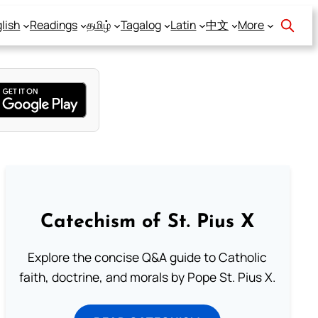
lish
Readings
தமிழ்
Tagalog
Latin
中文
More
Catechism of St. Pius X
Explore the concise Q&A guide to Catholic
faith, doctrine, and morals by Pope St. Pius X.