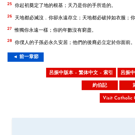
25
你起初奠定了地的根基；天乃是你的手所造的。
26
天地都必滅沒﹐你卻永遠存立；天地都必破掉如衣服；你
27
惟獨你永遠一樣；你的年數沒有窮盡。
28
你僕人的子孫必永久安居；他們的後裔必立定於你面前
◄ 前一章節
呂振中版本 – 繁体中文 – 索引
呂振中
約伯記
Visit Catholic