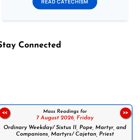
READ CATECHISM
Stay Connected
on Facebook
Follow us on Instagram
Follow us on X
Subscribe to our YouTube Channel
Follow us on WhatsApp
Mass Readings for
<<
>>
7 August 2026,
Friday
Ordinary Weekday/ Sixtus II, Pope, Martyr, and
Companions, Martyrs/ Cajetan, Priest