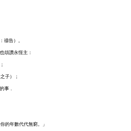
：禱告）。
也頌讚永恆主：
；
亡之子）；
的事﹐
！你的年數代代無窮。」