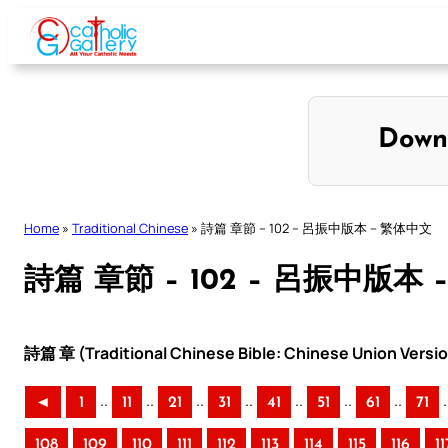
Skip
to
content
Down
Home
»
Traditional Chinese
»
詩篇 章節 – 102 – 呂振中版本 – 繁体中文
詩篇 章節 – 102 – 呂振中版本
詩篇 章 (Traditional Chinese Bible: Chinese Union Versi
..
..
..
..
..
..
..
.
◄
1
11
21
31
41
51
61
71
108
109
110
111
112
113
114
115
116
11