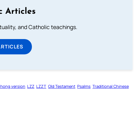
c Articles
rituality, and Catholic teachings.
ARTICLES
zhong version
LZZ
LZZT
Old Testament
Psalms
Traditional Chinese