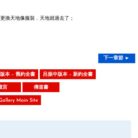
更換天地像服裝﹐天地就過去了；
。
下一章節 ►
版本 – 舊約全書
呂振中版本 – 新約全書
箴言
傳道書
 Gallery Main Site