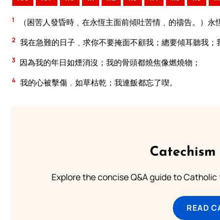
1
（困苦人發昏時﹑在永恆主面前傾吐苦情﹑的禱告。）永
2
我在急難的日子﹑求你不要掩面不顧我；總要傾耳聽我；
3
因為我的年日如煙消沒；我的骨頭都燒焦像燃燒物；
4
我的心被擊傷﹐如草枯乾；我連飯都忘了喫。
Catechism 
Explore the concise Q&A guide to Catholic f
READ C