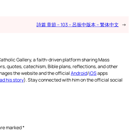
詩篇 章節 – 103 – 呂振中版本 – 繁体中文
→
atholic Gallery, a faith-driven platform sharing Mass
rs, quotes, catechism, Bible plans, reflections, and other
nages the website and the official
Android
/
iOS
apps
ad his story
). Stay connected with him on the official social
 are marked
*