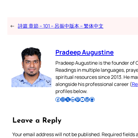
←
詩篇 章節 – 101 – 呂振中版本 – 繁体中文
Pradeep Augustine
Pradeep Augustine is the founder of C
Readings in multiple languages, praye
spiritual resources since 2013. He ma
alongside his professional career (
Re
profiles below.
Follow Pradeep on Facebook
Follow Pradeep on Instagram
Follow Pradeep on X
Follow Pradeep on LinkedIn
Follow Pradeep on Pinterest
Subscribe to Pradeep’s Youtube Channel
Follow Pradeep on WordPress
Follow Pradeep on GitHub
Leave a Reply
Your email address will not be published.
Required fields