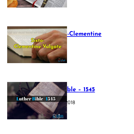
The Sixto-Clementine
Vulgate
July 12, 2025
Luther Bible – 1545
October 17, 2018