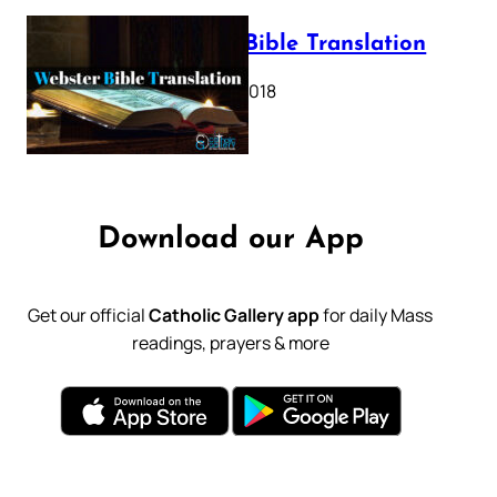
Webster Bible Translation
October 11, 2018
Download our App
Get our official
Catholic Gallery app
for daily Mass
readings, prayers & more