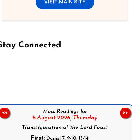
VISIT MAIN SITE
Stay Connected
on Facebook
Follow us on Instagram
Follow us on X
Subscribe to our YouTube Channel
Follow us on WhatsApp
Mass Readings for
<<
>>
6 August 2026,
Thursday
Transfiguration of the Lord Feast
First:
Daniel 7: 9-10, 13-14