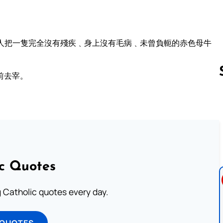
人把一隻完全沒有殘疾﹑身上沒有毛病﹑未曾負軛的赤色母牛
前去宰。
。
Follow us 
ic Quotes
ng Catholic quotes every day.
 QUOTES