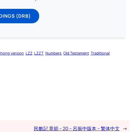
DINGS (DRB)
zhong version
LZZ
LZZT
Numbers
Old Testament
Traditional
民數記 章節 – 20 – 呂振中版本 – 繁体中文
→