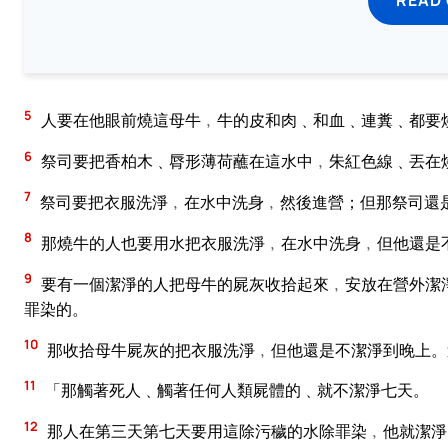
5
人要在他眼前燒這母牛﹐牛的皮和肉﹑和血﹑連糞﹑都要
6
祭司要把香柏木﹑脣形薄荷蘸在這水中﹐朱紅色線﹑丟在
7
祭司要把衣服洗淨﹐在水中洗身﹐然後進營；但那祭司還
8
那燒牛的人也要用水把衣服洗淨﹐在水中洗身﹐但他還是
9
要有一個潔淨的人把母牛的屍灰收拾起來﹐安放在營外潔
罪染的。
10
那收拾母牛屍灰的把衣服洗淨﹐但他還是不潔淨到晚上。
11
「那觸著死人﹑觸著任何人類屍體的﹑就不潔淨七天。
12
那人在第三天第七天要用這除污穢的水除罪染﹐他就潔淨