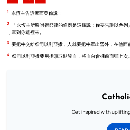
1
永恆主告訴摩西亞倫說：
2
「永恆主所吩咐禮節律的條例是這樣說：你要告訴以色列
﹑牽到你這裡來。
3
要把牛交給祭司以利亞撒﹐人就要把牛牽出營外﹐在他面
4
祭司以利亞撒要用指頭取點兒血﹐將血向會棚前面彈七次
Cathol
Get inspired with uplifti
READ