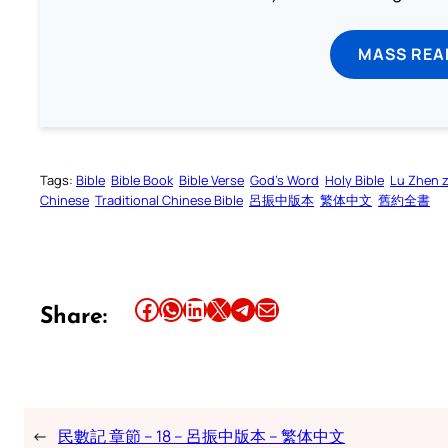
MASS REA
Tags:
Bible
Bible Book
Bible Verse
God’s Word
Holy Bible
Lu Zhen 
Chinese
Traditional Chinese Bible
呂振中版本
繁体中文
舊約全書
Share this article on Facebook
Share this article on WhatsApp
Share this article on LinkedIn
Share this article on X
Share this article on Telegram
Email this Article
Share:
←
民數記 章節 – 18 – 呂振中版本 – 繁体中文