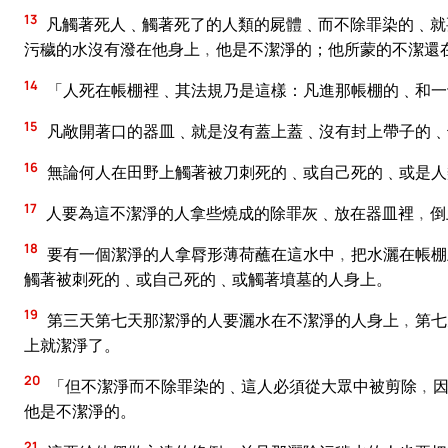
13
凡觸著死人﹑觸著死了的人類的屍體﹑而不除罪染的﹑就
污穢的水沒有潑在他身上﹐他是不潔淨的；他所蒙的不潔還
14
「人死在帳棚裡﹑其法規乃是這樣：凡進那帳棚的﹑和一
15
凡敞開著口的器皿﹑就是沒有蓋上蓋﹑沒有封上帶子的﹑
16
無論何人在田野上觸著被刀刺死的﹑或自己死的﹑或是人
17
人要為這不潔淨的人拿些燒成的除罪灰﹑放在器皿裡﹐倒
18
要有一個潔淨的人拿脣形薄荷蘸在這水中﹐把水灑在帳棚
觸著被刺死的﹑或自己死的﹑或觸著墳墓的人身上。
19
第三天第七天那潔淨的人要灑水在不潔淨的人身上﹐第七
上就潔淨了。
20
「但不潔淨而不除罪染的﹑這人必須從大眾中被剪除﹐因
他是不潔淨的。
21