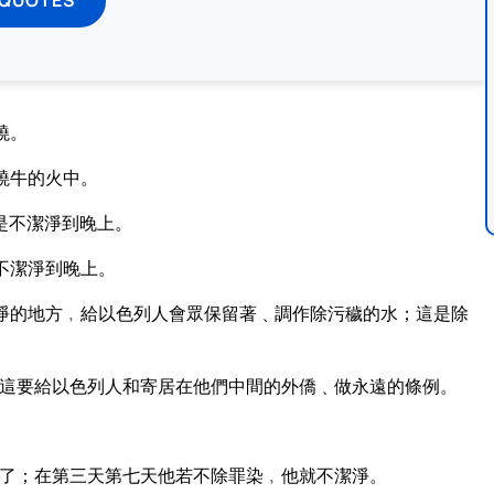
燒。
燒牛的火中。
是不潔淨到晚上。
不潔淨到晚上。
淨的地方﹐給以色列人會眾保留著﹑調作除污穢的水；這是除
這要給以色列人和寄居在他們中間的外僑﹑做永遠的條例。
了；在第三天第七天他若不除罪染﹐他就不潔淨。