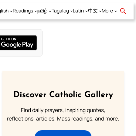
lish
Readings
தமிழ்
Tagalog
Latin
中文
More
Discover Catholic Gallery
Find daily prayers, inspiring quotes,
reflections, articles, Mass readings, and more.