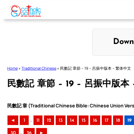
Skip
to
content
Down
Home
»
Traditional Chinese
»
民數記 章節 – 19 – 呂振中版本 – 繁体中文
民數記 章節 – 19 – 呂振中版本
民數記 章 (Traditional Chinese Bible: Chinese Union Ver
..
◄
1
11
12
13
14
15
16
17
18
19
..
30
36
►