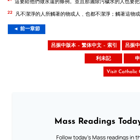
這要給他們做永遠的條例。並且那灑除污穢水的人也要把
22
凡不潔淨的人所觸著的物或人﹑也都不潔淨；觸著這物或
◄ 前一章節
呂振中版本 – 繁体中文 – 索引
呂振中
利未記
申
Visit Catholic
Mass Readings Today
Follow today's Mass readings in t