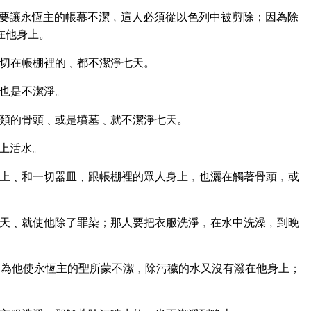
要讓永恆主的帳幕不潔﹐這人必須從以色列中被剪除；因為除
在他身上。
切在帳棚裡的﹑都不潔淨七天。
也是不潔淨。
類的骨頭﹑或是墳墓﹑就不潔淨七天。
上活水。
上﹑和一切器皿﹑跟帳棚裡的眾人身上﹐也灑在觸著骨頭﹐或
天﹑就使他除了罪染；那人要把衣服洗淨﹐在水中洗澡﹐到晚
為他使永恆主的聖所蒙不潔﹐除污穢的水又沒有潑在他身上；