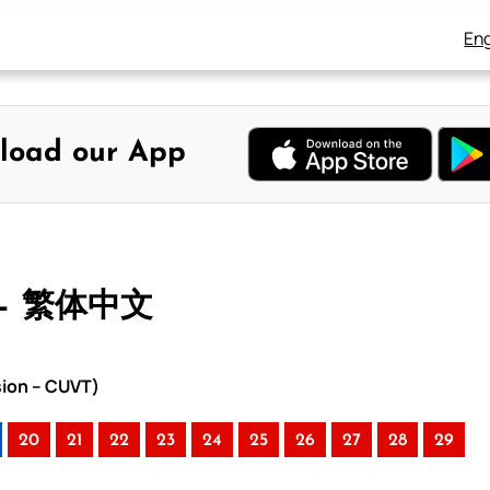
Eng
load our App
 – 繁体中文
sion – CUVT)
20
21
22
23
24
25
26
27
28
29