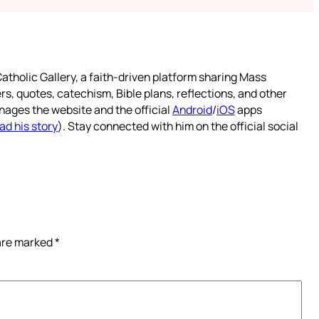
atholic Gallery, a faith-driven platform sharing Mass
rs, quotes, catechism, Bible plans, reflections, and other
nages the website and the official
Android
/
iOS
apps
ad his story
). Stay connected with him on the official social
 are marked
*