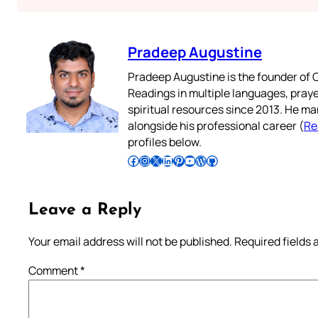
Pradeep Augustine
Pradeep Augustine is the founder of C
Readings in multiple languages, praye
spiritual resources since 2013. He ma
alongside his professional career (
Re
profiles below.
Follow Pradeep on Facebook
Follow Pradeep on Instagram
Follow Pradeep on X
Follow Pradeep on LinkedIn
Follow Pradeep on Pinterest
Subscribe to Pradeep’s Youtube Channel
Follow Pradeep on WordPress
Follow Pradeep on GitHub
Leave a Reply
Your email address will not be published.
Required fields
Comment
*