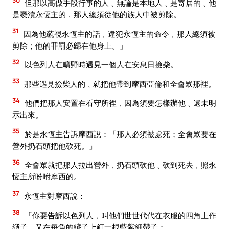
但那以高傲手段行事的人﹑無論是本地人﹑是寄居的﹑他
是褻瀆永恆主的﹐那人總須從他的族人中被剪除。
31
因為他藐視永恆主的話﹐違犯永恆主的命令﹐那人總須被
剪除；他的罪罰必歸在他身上。」
32
以色列人在曠野時遇見一個人在安息日撿柴。
33
那些遇見撿柴人的﹑就把他帶到摩西亞倫和全會眾那裡。
34
他們把那人安置在看守所裡﹐因為須要怎樣辦他﹑還未明
示出來。
35
於是永恆主告訴摩西說：「那人必須被處死；全會眾要在
營外扔石頭把他砍死。」
36
全會眾就把那人拉出營外﹐扔石頭砍他﹑砍到死去﹐照永
恆主所吩咐摩西的。
37
永恆主對摩西說：
38
「你要告訴以色列人﹐叫他們世世代代在衣服的四角上作
繸子﹐又在每角的繸子上釘一根藍紫細帶子；