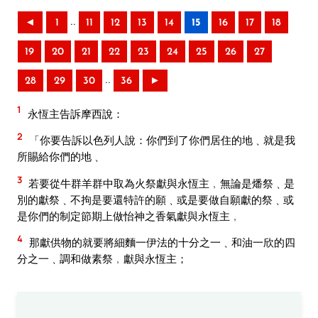
..
◄
1
11
12
13
14
15
16
17
18
19
20
21
22
23
24
25
26
27
..
28
29
30
36
►
1
永恆主告訴摩西說：
2
「你要告訴以色列人說：你們到了你們居住的地﹑就是我
所賜給你們的地﹑
3
若要從牛群羊群中取為火祭獻與永恆主﹐無論是燔祭﹑是
別的獻祭﹑不拘是要還特許的願﹑或是要做自願獻的祭﹑或
是你們的制定節期上做怡神之香氣獻與永恆主﹐
4
那獻供物的就要將細麵一伊法的十分之一﹑和油一欣的四
分之一﹑調和做素祭﹐獻與永恆主；