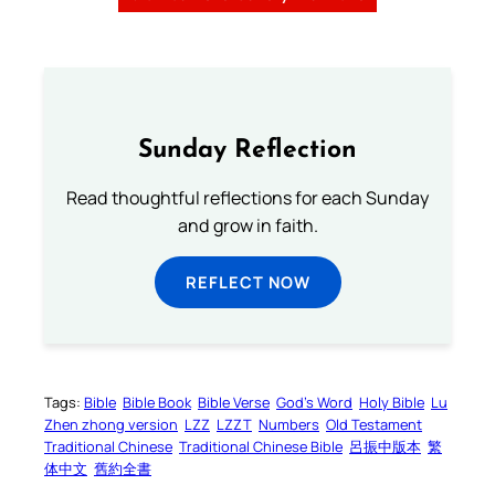
Sunday Reflection
Read thoughtful reflections for each Sunday
and grow in faith.
REFLECT NOW
Tags:
Bible
Bible Book
Bible Verse
God’s Word
Holy Bible
Lu
Zhen zhong version
LZZ
LZZT
Numbers
Old Testament
Traditional Chinese
Traditional Chinese Bible
呂振中版本
繁
体中文
舊約全書