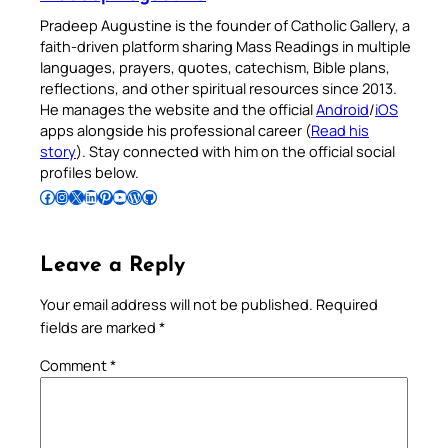
Pradeep Augustine is the founder of Catholic Gallery, a
faith-driven platform sharing Mass Readings in multiple
languages, prayers, quotes, catechism, Bible plans,
reflections, and other spiritual resources since 2013.
He manages the website and the official
Android
/
iOS
apps alongside his professional career (
Read his
story
). Stay connected with him on the official social
profiles below.
Follow Pradeep on Facebook
Follow Pradeep on Instagram
Follow Pradeep on X
Follow Pradeep on LinkedIn
Follow Pradeep on Pinterest
Subscribe to Pradeep’s Youtube Channel
Follow Pradeep on WordPress
Follow Pradeep on GitHub
Leave a Reply
Your email address will not be published.
Required
fields are marked
*
Comment
*