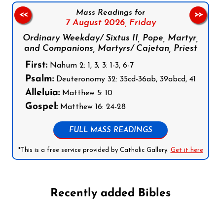
Mass Readings for
<<
>>
7 August 2026,
Friday
Ordinary Weekday/ Sixtus II, Pope, Martyr,
and Companions, Martyrs/ Cajetan, Priest
First:
Nahum 2: 1, 3; 3: 1-3, 6-7
Psalm:
Deuteronomy 32: 35cd-36ab, 39abcd, 41
Alleluia:
Matthew 5: 10
Gospel:
Matthew 16: 24-28
FULL MASS READINGS
*This is a free service provided by Catholic Gallery.
Get it here
Recently added Bibles