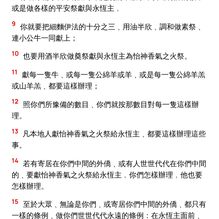
或是做各樣的平安祭獻與永恆主﹐
9
你就要把細麵伊法的十分之三﹑用油半欣﹑調和做素祭﹑
連小公牛一同獻上；
10
也要用酒半欣做奠祭獻與永恆主為怡神香氣之火祭。
11
獻每一隻牛﹑或每一隻公綿羊或羊﹑或是每一隻公綿羊羔
或山羊羔﹑都要這樣辦理；
12
照你們所豫備的數目﹑你們就按那數目對每一隻這樣辦
理。
13
凡本地人獻怡神香氣之火祭給永恆主﹑都要這樣辦理這些
事。
14
若有寄居在你們中間的外僑﹑或有人世世代代在你們中間
的﹑要獻怡神香氣之火祭給永恆主﹐你們怎樣辦理﹐他也要
怎樣辦理。
15
至於大眾﹑無論是你們﹑或寄居你們中間的外僑﹑都只有
一樣的條例﹑做你們世世代代永遠的條例：在永恆主面前﹑