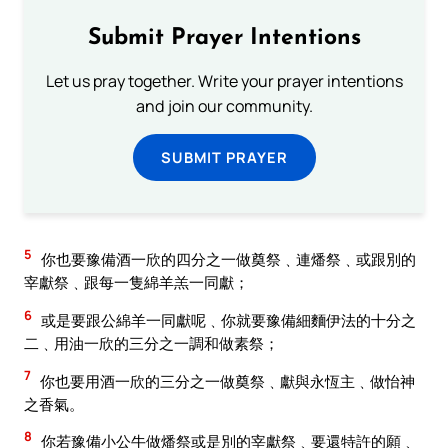
Submit Prayer Intentions
Let us pray together. Write your prayer intentions
and join our community.
SUBMIT PRAYER
5
你也要豫備酒一欣的四分之一做奠祭﹑連燔祭﹑或跟別的
宰獻祭﹑跟每一隻綿羊羔一同獻；
6
或是要跟公綿羊一同獻呢﹑你就要豫備細麵伊法的十分之
二﹑用油一欣的三分之一調和做素祭；
7
你也要用酒一欣的三分之一做奠祭﹑獻與永恆主﹑做怡神
之香氣。
8
你若豫備小公牛做燔祭或是別的宰獻祭﹑要還特許的願﹑