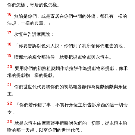
你們怎樣﹑寄居的也怎樣。
16
無論是你們﹑或是寄居在你們中間的外僑﹑都只有一樣的
法規﹑一樣的典章。」
17
永恆主告訴摩西說：
18
「你要告訴以色列人說：你們到了我所領你們進去的地﹑
19
喫那地的糧食那時候﹐就要把提獻物獻與永恆主。
20
要用你們的初熟粗麥麵作哈拉餅作為提獻物來提獻﹐像禾
場的提獻物一樣的提獻。
21
你們世世代代要將你們的初熟粗麥麵作為提獻物獻與永恆
主。
22
「你們若作錯了事﹑不實行永恆主所告訴摩西的這一切命
令﹑
23
就是永恆主由摩西經手所吩咐你們的一切事﹐從永恆主吩
咐的那一天起﹐以至你們的世世代代﹐