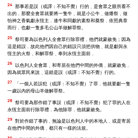
24
那事若是誤（或譯：不知不覺）行的﹑是會眾之眼所看不
出的﹐那麼全會眾就要將一隻牛﹑就是小公牛﹑做燔祭﹑做
怡神之香氣獻永恆主﹐連牛和同獻的素祭和奠祭﹐依照典章
而行﹐也獻一隻多毛公山羊做解罪祭。
25
祭司要為以色列人全會眾行除罪禮﹐他們就蒙赦免；因為
這是錯誤﹐故此他們因自己的錯誤只須把供物﹑就是獻與永
恆主的火祭﹑和解罪祭﹑奉到永恆主面前﹐
26
以色列人全會眾﹑和寄居在他們中間的外僑﹑就蒙赦免﹐
因為就眾民來說﹑這錯是誤（或譯：不知不覺）行的。
27
「一個人若誤犯（或譯：不知不覺）了罪﹐他就要獻一隻
一歲以內的母山羊做解罪祭。
28
祭司要為那作錯了事誤（或譯：不知不覺）犯了罪的人在
永恆主面前行除罪禮﹐為他除罪﹐他就蒙赦免。
29
對於作錯了事的﹑無論是以色列人中的本地人﹑或是寄居
在他們中間的外僑﹑都只有一樣的法規。
30