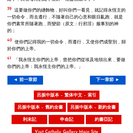
39
這要做你們的繸飾物﹐好叫你們一看見﹑就記得永恆主的
一切命令﹑而去遵行﹐不隨著自己的心意和眼目亂跑﹑就是
你們素常所隨著跑﹑而變節（原文：行邪淫）服事別的神
的；
40
使你們記得我的一切命令﹑而遵行﹐又使你們成聖別﹑歸
於你們的上帝。
41
「我永恆主你們的上帝﹐曾把你們從埃及地領出來﹑要做
你們的上帝：我永恆主你們的上帝。」
◄ 前一章節
下一章節 ►
呂振中版本 – 繁体中文 – 索引
呂振中版本 – 舊約全書
呂振中版本 – 新約全書
利未記
申命記
約書亞記
Visit Catholic Gallery Main Site