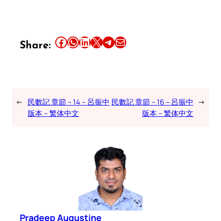
Share this article on Facebook
Share this article on WhatsApp
Share this article on LinkedIn
Share this article on X
Share this article on Telegram
Email this Article
Share:
←
民數記 章節 – 14 – 呂振中
民數記 章節 – 16 – 呂振中
→
版本 – 繁体中文
版本 – 繁体中文
Pradeep Augustine