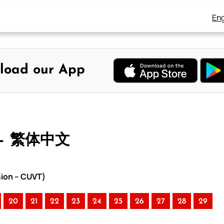
Eng
load our App
 – 繁体中文
sion – CUVT)
20
21
22
23
24
25
26
27
28
29