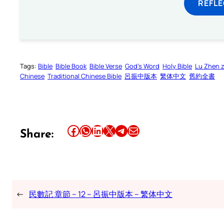
REFL
Tags:
Bible
Bible Book
Bible Verse
God’s Word
Holy Bible
Lu Zhen 
Chinese
Traditional Chinese Bible
呂振中版本
繁体中文
舊約全書
Share this article on Facebook
Share this article on WhatsApp
Share this article on LinkedIn
Share this article on X
Share this article on Telegram
Email this Article
Share:
←
民數記 章節 – 12 – 呂振中版本 – 繁体中文