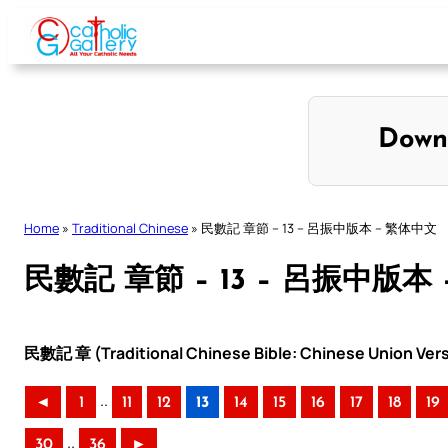
Skip
to
content
Down
Home
»
Traditional Chinese
»
民數記 章節 – 13 – 呂振中版本 – 繁体中文
民數記 章節 – 13 – 呂振中版本
民數記 章 (Traditional Chinese Bible: Chinese Union Ver
..
◄
1
11
12
13
14
15
16
17
18
19
..
30
36
►