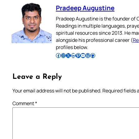
Pradeep Augustine
Pradeep Augustine is the founder of C
Readings in multiple languages, praye
spiritual resources since 2013. He ma
alongside his professional career (
Re
profiles below.
Follow Pradeep on Facebook
Follow Pradeep on Instagram
Follow Pradeep on X
Follow Pradeep on LinkedIn
Follow Pradeep on Pinterest
Subscribe to Pradeep’s Youtube Channel
Follow Pradeep on WordPress
Follow Pradeep on GitHub
Leave a Reply
Your email address will not be published.
Required fields
Comment
*