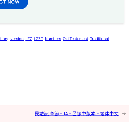
ECT NOW
zhong version
LZZ
LZZT
Numbers
Old Testament
Traditional
民數記 章節 – 14 – 呂振中版本 – 繁体中文
→