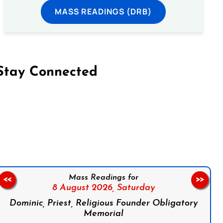
MASS READINGS (DRB)
Stay Connected
on Facebook
Follow us on Instagram
Follow us on X
Subscribe to our YouTube Channel
Follow us on WhatsApp
Mass Readings for
<<
>>
8 August 2026,
Saturday
Dominic, Priest, Religious Founder Obligatory
Memorial