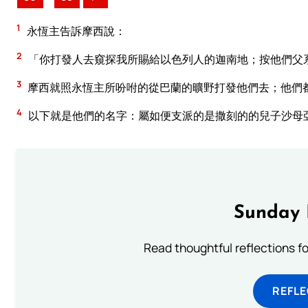
1
永恆主告訴摩西說：
2
「你打發人去窺探我所賜給以色列人的迦南地；按他們父
3
摩西就照永恆主所吩咐的從巴蘭的曠野打發他們去；他們
4
以下就是他們的名字：屬如便支派的是撒刻的的兒子沙母
Sunday 
Read thoughtful reflections f
REFL