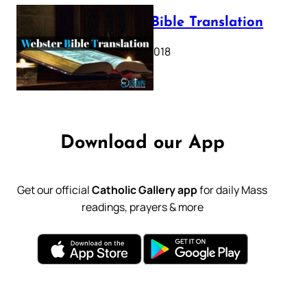
Webster Bible Translation
October 11, 2018
Download our App
Get our official
Catholic Gallery app
for daily Mass
readings, prayers & more