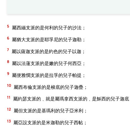
5
屬西緬支派的是何利的兒子的沙法；
6
屬猶大支派的是耶孚尼的兒子迦勒；
7
屬以薩迦支派的是約色的兒子以迦；
8
屬以法蓮支派的是嫩的兒子何西亞；
9
屬便雅憫支派的是拉孚的兒子帕提；
10
屬西布倫支派的是梭底的兒子迦疊；
11
屬約瑟支派的﹑就是屬瑪拿西支派的﹑是穌西的兒子迦底
12
屬但支派的是基瑪利的兒子亞米利；
13
屬亞設支派的是米迦勒的兒子西帖；