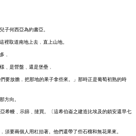
兒子何西亞為約書亞。
這裡取道南地上去﹐直上山地。
多﹐
樣﹑是營盤﹑還是堡壘﹐
們要放膽﹐把那地的果子拿些來。」那時正是葡萄初熟的時
那方向。
亞希幔﹑示篩﹑撻買。〔這希伯崙之建造比埃及的鎖安還早七
﹐須要兩個人用杠抬著。他們還帶了些石榴和無花果來。