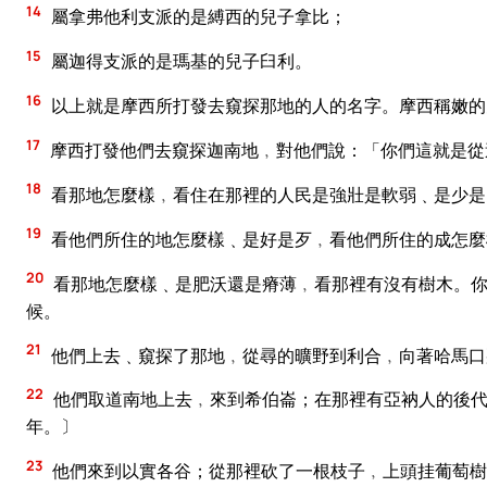
14
屬拿弗他利支派的是縛西的兒子拿比；
15
屬迦得支派的是瑪基的兒子臼利。
16
以上就是摩西所打發去窺探那地的人的名字。摩西稱嫩的
17
摩西打發他們去窺探迦南地﹐對他們說：「你們這就是從
18
看那地怎麼樣﹐看住在那裡的人民是強壯是軟弱﹑是少是
19
看他們所住的地怎麼樣﹑是好是歹﹐看他們所住的成怎麼
20
看那地怎麼樣﹑是肥沃還是瘠薄﹐看那裡有沒有樹木。你
候。
21
他們上去﹑窺探了那地﹐從尋的曠野到利合﹐向著哈馬口
22
他們取道南地上去﹐來到希伯崙；在那裡有亞衲人的後代
年。〕
23
他們來到以實各谷；從那裡砍了一根枝子﹐上頭挂葡萄樹