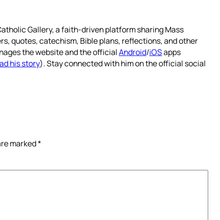
atholic Gallery, a faith-driven platform sharing Mass
rs, quotes, catechism, Bible plans, reflections, and other
nages the website and the official
Android
/
iOS
apps
ad his story
). Stay connected with him on the official social
 are marked
*