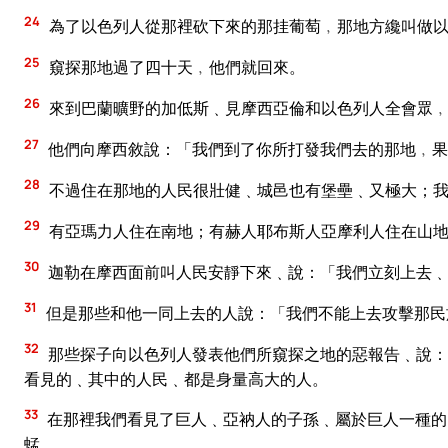
24
為了以色列人從那裡砍下來的那挂葡萄﹐那地方纔叫做
25
窺探那地過了四十天﹐他們就回來。
26
來到巴蘭曠野的加低斯﹑見摩西亞倫和以色列人全會眾﹐
27
他們向摩西敘說：「我們到了你所打發我們去的那地﹐果
28
不過住在那地的人民很壯健﹑城邑也有堡壘﹑又極大；我
29
有亞瑪力人住在南地；有赫人耶布斯人亞摩利人住在山地
30
迦勒在摩西面前叫人民安靜下來﹑說：「我們立刻上去﹑
31
但是那些和他一同上去的人說：「我們不能上去攻擊那民
32
那些探子向以色列人發表他們所窺探之地的惡報告﹑說：
看見的﹑其中的人民﹑都是身量高大的人。
33
在那裡我們看見了巨人﹑亞衲人的子孫﹑屬於巨人一種的
蜢。