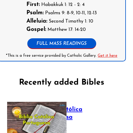
First:
Habakkuk 1: 12 - 2: 4
Psalm:
Psalms 9: 8-9, 10-11, 12-13
Alleluia:
Second Timothy 1: 10
Gospel:
Matthew 17: 14-20
FULL MASS READINGS
*This is a free service provided by Catholic Gallery.
Get it here
Recently added Bibles
Bíblia Católica
Portuguesa
July 16, 2025