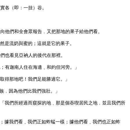
以實各（即：一挂）谷。
向他們和全會眾報告﹐又把那地的果子給他們看。
然是流奶與蜜的；這就是它的果子。
們也看見亞衲人的後代在那裡。
；有迦南人住在海邊﹑和約但河旁。」
取得那地吧！我們足能勝過它。」
族﹐因為他們比我們強壯。」
「我們所經過而窺探的地﹑那是個吞喫居民之地﹐並且我們所
；據我們看﹑我們正如蚱蜢一樣；據他們看﹑我們也正如蚱