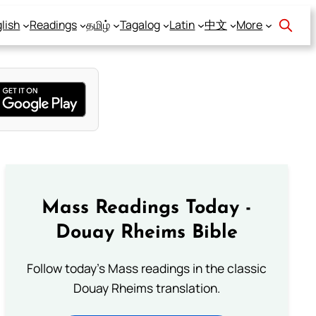
lish
Readings
தமிழ்
Tagalog
Latin
中文
More
Mass Readings Today -
Douay Rheims Bible
Follow today's Mass readings in the classic
Douay Rheims translation.