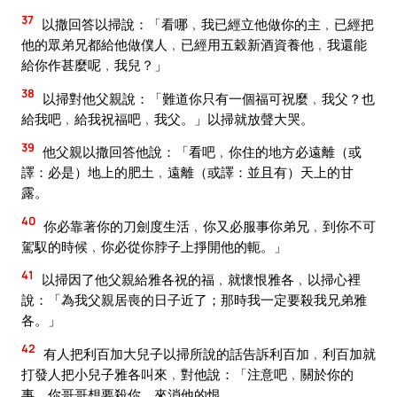
37
以撒回答以掃說：「看哪﹐我已經立他做你的主﹐已經把
他的眾弟兄都給他做僕人﹐已經用五穀新酒資養他﹐我還能
給你作甚麼呢﹐我兒？」
38
以掃對他父親說：「難道你只有一個福可祝麼﹐我父？也
給我吧﹐給我祝福吧﹐我父。」以掃就放聲大哭。
39
他父親以撒回答他說：「看吧﹐你住的地方必遠離（或
譯：必是）地上的肥土﹐遠離（或譯：並且有）天上的甘
露。
40
你必靠著你的刀劍度生活﹐你又必服事你弟兄﹐到你不可
駕馭的時候﹐你必從你脖子上掙開他的軛。」
41
以掃因了他父親給雅各祝的福﹐就懷恨雅各﹐以掃心裡
說：「為我父親居喪的日子近了；那時我一定要殺我兄弟雅
各。」
42
有人把利百加大兒子以掃所說的話告訴利百加﹐利百加就
打發人把小兒子雅各叫來﹐對他說：「注意吧﹐關於你的
事﹐你哥哥想要殺你﹑來消他的恨。