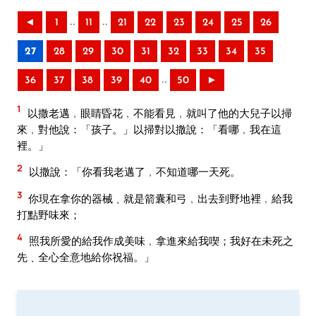
..
..
◄
1
11
21
22
23
24
25
26
27
28
29
30
31
32
33
34
35
..
36
37
38
39
40
50
►
1
以撒老邁﹐眼睛昏花﹐不能看見﹐就叫了他的大兒子以掃
來﹐對他說：「孩子。」以掃對以撒說：「看哪﹐我在這
裡。」
2
以撒說：「你看我老邁了﹐不知道哪一天死。
3
你現在拿你的器械﹑就是箭囊和弓﹐出去到野地裡﹐給我
打點野味來；
4
照我所愛的給我作成美味﹐拿進來給我喫；我好在未死之
先﹑全心全意地給你祝福。」