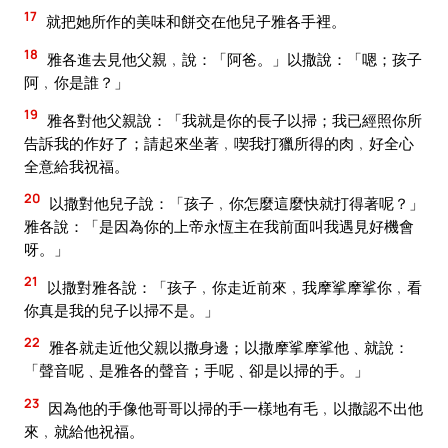
17
就把她所作的美味和餅交在他兒子雅各手裡。
18
雅各進去見他父親﹐說：「阿爸。」以撒說：「嗯；孩子
阿﹐你是誰？」
19
雅各對他父親說：「我就是你的長子以掃；我已經照你所
告訴我的作好了；請起來坐著﹐喫我打獵所得的肉﹐好全心
全意給我祝福。
20
以撒對他兒子說：「孩子﹐你怎麼這麼快就打得著呢？」
雅各說：「是因為你的上帝永恆主在我前面叫我遇見好機會
呀。」
21
以撒對雅各說：「孩子﹐你走近前來﹐我摩挲摩挲你﹐看
你真是我的兒子以掃不是。」
22
雅各就走近他父親以撒身邊；以撒摩挲摩挲他﹑就說：
「聲音呢﹑是雅各的聲音；手呢﹑卻是以掃的手。」
23
因為他的手像他哥哥以掃的手一樣地有毛﹐以撒認不出他
來﹐就給他祝福。