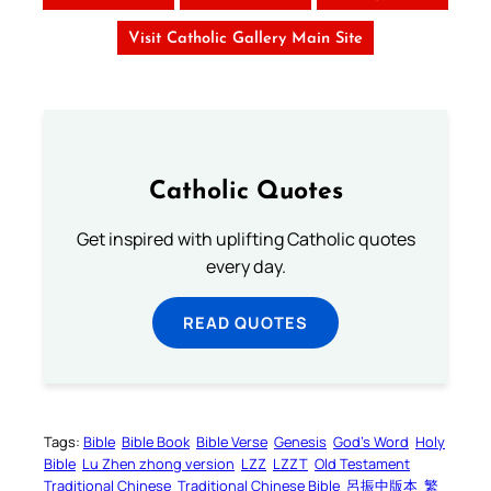
Visit Catholic Gallery Main Site
Catholic Quotes
Get inspired with uplifting Catholic quotes
every day.
READ QUOTES
Tags:
Bible
Bible Book
Bible Verse
Genesis
God’s Word
Holy
Bible
Lu Zhen zhong version
LZZ
LZZT
Old Testament
Traditional Chinese
Traditional Chinese Bible
呂振中版本
繁