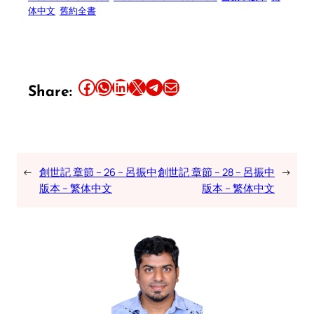
体中文
舊約全書
Share this article on Facebook
Share this article on WhatsApp
Share this article on LinkedIn
Share this article on X
Share this article on Telegram
Email this Article
Share:
←
創世記 章節 – 26 – 呂振中
創世記 章節 – 28 – 呂振中
→
版本 – 繁体中文
版本 – 繁体中文