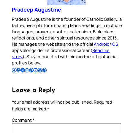
Pradeep Augustine
Pradeep Augustine is the founder of Catholic Gallery, a
faith-driven platform sharing Mass Readings in multiple
languages, prayers, quotes, catechism, Bible plans,
reflections, and other spiritual resources since 2013.
He manages the website and the official
Android
/
iOS
apps alongside his professional career (
Read his
story
). Stay connected with him on the official social
profiles below.
Follow Pradeep on Facebook
Follow Pradeep on Instagram
Follow Pradeep on X
Follow Pradeep on LinkedIn
Follow Pradeep on Pinterest
Subscribe to Pradeep’s Youtube Channel
Follow Pradeep on WordPress
Follow Pradeep on GitHub
Leave a Reply
Your email address will not be published.
Required
fields are marked
*
Comment
*