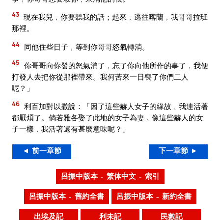
43
現在我兒﹐你要聽我的話；起來﹐逃往喀蘭﹐我哥哥拉班
那裡。
44
同他住些日子﹐等到你哥哥怒氣轉消。
45
你哥哥向你發的怒氣消了﹐忘了你向他所作的事了﹐我便
打發人去把你從那裡帶來。我何苦來一日喪了你們二人
呢？」
46
利百加對以撒說：「因了這些赫人女子的緣故﹑我連活著
都厭煩了。倘若雅各娶了此地的女子為妻﹐像這些赫人的女
子一樣﹐我活著還有甚麼意味呢？」
◄ 前一章節
下一章節 ►
呂振中版本 – 繁体中文 – 索引
呂振中版本 – 舊約全書
呂振中版本 – 新約全書
出埃及記
利未記
民數記