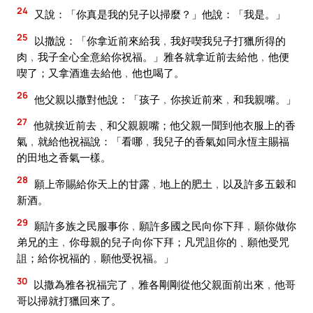
24
又說：「你真是我的兒子以掃麼？」他說：「我是。」
25
以撒說：「你拿近前來給我﹐我好喫我兒子打獵所得的
肉﹐我子全心全意給你祝福。」雅各就拿近前去給他﹐他便
喫了；又拿酒進去給他﹐他也喝了。
26
他父親以撒對他說：「孩子﹐你挨近前來﹐和我親嘴。」
27
他就挨近前去﹑和父親親嘴；他父親一聞到他衣服上的香
氣﹐就給他祝福說：「看哪﹐我兒子的香氣如同永恆主賜福
的田地之香氣一樣。
28
願上帝賜給你天上的甘露﹐地上的肥土﹐以及許多五穀和
新酒。
29
願許多族之民服事你﹐願許多國之民向你下拜﹐願你做你
弟兄的主﹐你母親的兒子向你下拜；凡咒詛你的﹑願他受咒
詛；給你祝福的﹐願他受祝福。」
30
以撒為雅各祝福完了﹐雅各剛剛從他父親面前出來﹐他哥
哥以掃就打獵回來了。