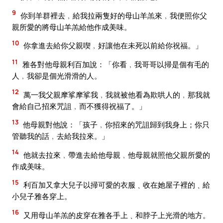
9
你到羊群裡去﹐給我拉兩隻好的母山羊羔來﹐我便照你父
親所愛的將母山羊羔給他作成美味。
10
你拿進去給你父親喫﹐好讓他在未死以前給你祝福。」
11
雅各對他母親利百加說：「你看﹐我哥哥以掃是個有毛的
人﹐我卻是個光滑滑的人。
12
萬一我父親摩挲摩挲我﹐我就被他看為欺哄人的﹐那我就
會給自己招來咒詛﹐而不獲得祝福了。」
13
他母親對他說：「孩子﹐你招來的咒詛歸到我身上；你只
管聽我的話﹐去給我拉來。」
14
他就去拉來﹐帶進去給他母親﹐他母親就照他父親所愛的
作成美味。
15
利百加又拿大兒子以掃可愛的衣服﹑收在她屋子裡的﹑給
小兒子雅各穿上。
16
又用母山羊羔的皮穿在雅各手上﹑和脖子上光滑的地方。