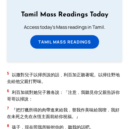
Tamil Mass Readings Today
Access today's Mass readings in Tamil.
TAMIL MASS READINGS
5
以撒對兒子以掃所說的話﹑利百加正聽著呢。以掃往野地
去給他父親打野味。
6
利百加就對她兒子雅各說：「注意﹐我聽見你父親告訴你
哥哥以掃說：
7
『把打獵所得的肉帶進來給我﹐替我作美味給我喫﹐我好
在未死之先在永恆主面前給你祝福。』
8
孩子﹐現在照我所吩咐你的﹑聽我的話吧。