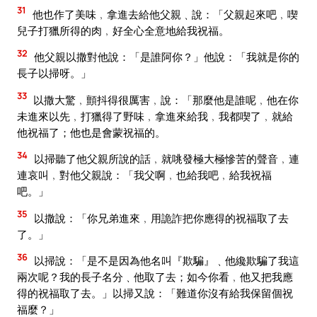
31
他也作了美味﹐拿進去給他父親﹑說：「父親起來吧﹐喫
兒子打獵所得的肉﹐好全心全意地給我祝福。
32
他父親以撒對他說：「是誰阿你？」他說：「我就是你的
長子以掃呀。」
33
以撒大驚﹐顫抖得很厲害﹐說：「那麼他是誰呢﹐他在你
未進來以先﹐打獵得了野味﹐拿進來給我﹐我都喫了﹐就給
他祝福了；他也是會蒙祝福的。
34
以掃聽了他父親所說的話﹐就咷發極大極慘苦的聲音﹐連
連哀叫﹐對他父親說：「我父啊﹐也給我吧﹐給我祝福
吧。」
35
以撒說：「你兄弟進來﹐用詭詐把你應得的祝福取了去
了。」
36
以掃說：「是不是因為他名叫『欺騙』﹑他纔欺騙了我這
兩次呢？我的長子名分﹑他取了去；如今你看﹐他又把我應
得的祝福取了去。」以掃又說：「難道你沒有給我保留個祝
福麼？」