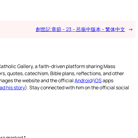
創世記 章節 – 23 – 呂振中版本 – 繁体中文
→
atholic Gallery, a faith-driven platform sharing Mass
rs, quotes, catechism, Bible plans, reflections, and other
nages the website and the official
Android
/
iOS
apps
ad his story
). Stay connected with him on the official social
 are marked
*