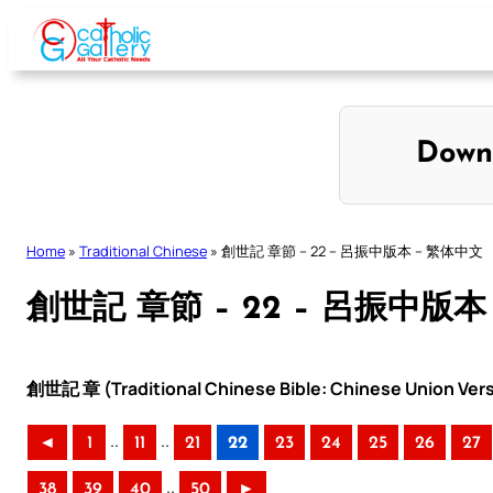
Skip
to
content
Down
Home
»
Traditional Chinese
»
創世記 章節 – 22 – 呂振中版本 – 繁体中文
創世記 章節 – 22 – 呂振中版本
創世記 章 (Traditional Chinese Bible: Chinese Union Ver
..
..
◄
1
11
21
22
23
24
25
26
27
..
38
39
40
50
►