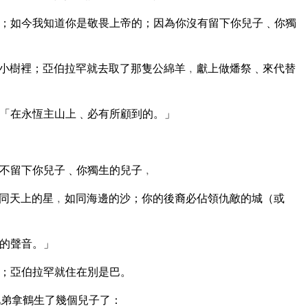
；如今我知道你是敬畏上帝的；因為你沒有留下你兒子﹑你獨
小樹裡；亞伯拉罕就去取了那隻公綿羊﹐獻上做燔祭﹑來代替
「在永恆主山上﹑必有所顧到的。」
不留下你兒子﹑你獨生的兒子﹐
同天上的星﹐如同海邊的沙；你的後裔必佔領仇敵的城（或
的聲音。」
；亞伯拉罕就住在別是巴。
兄弟拿鶴生了幾個兒子了：