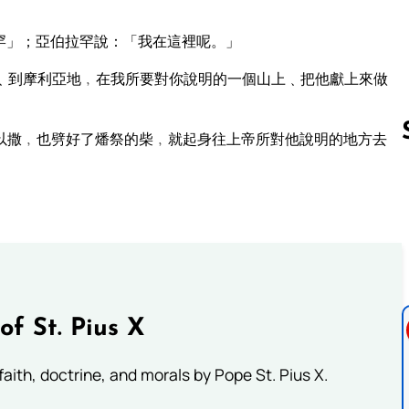
罕」；亞伯拉罕說：「我在這裡呢。」
﹑到摩利亞地﹐在我所要對你說明的一個山上﹑把他獻上來做
以撒﹐也劈好了燔祭的柴﹐就起身往上帝所對他說明的地方去
Follow us 
of St. Pius X
aith, doctrine, and morals by Pope St. Pius X.