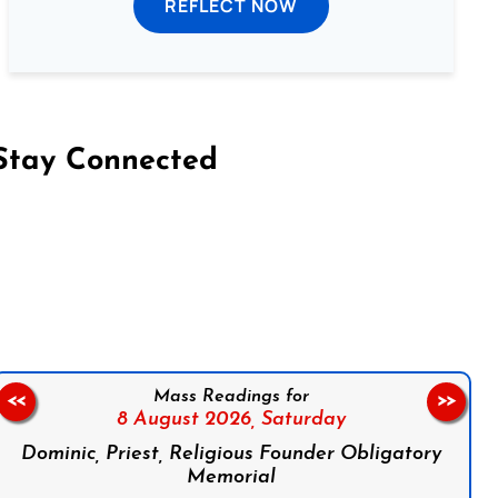
REFLECT NOW
Stay Connected
on Facebook
Follow us on Instagram
Follow us on X
Subscribe to our YouTube Channel
Follow us on WhatsApp
Mass Readings for
<<
>>
8 August 2026,
Saturday
Dominic, Priest, Religious Founder Obligatory
Memorial