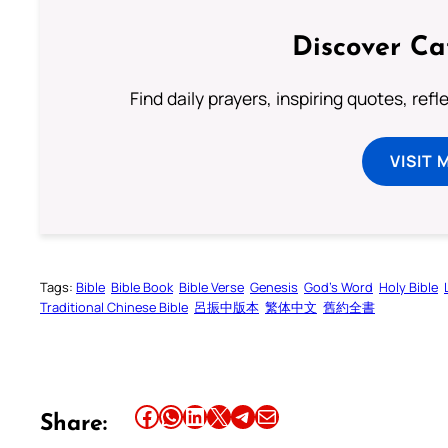
Discover Ca
Find daily prayers, inspiring quotes, ref
VISIT 
Tags:
Bible
Bible Book
Bible Verse
Genesis
God’s Word
Holy Bible
Traditional Chinese Bible
呂振中版本
繁体中文
舊約全書
Share this article on Facebook
Share this article on WhatsApp
Share this article on LinkedIn
Share this article on X
Share this article on Telegram
Email this Article
Share: