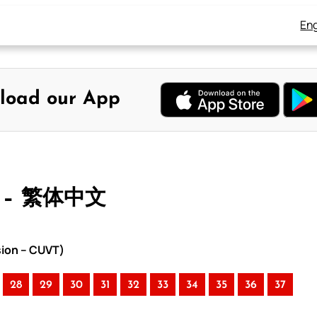
Eng
load our App
 – 繁体中文
sion – CUVT)
28
29
30
31
32
33
34
35
36
37