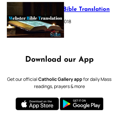
Webster Bible Translation
October 11, 2018
Download our App
Get our official
Catholic Gallery app
for daily Mass
readings, prayers & more