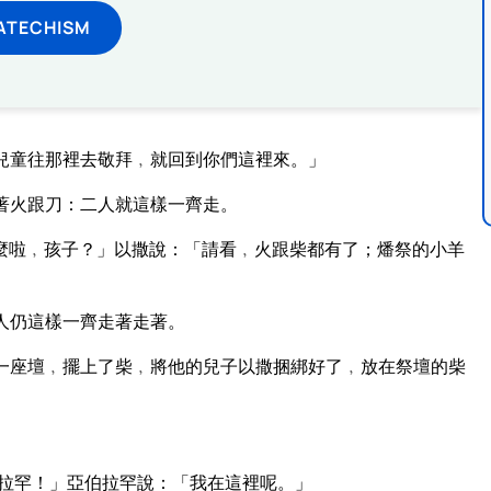
ATECHISM
兒童往那裡去敬拜﹐就回到你們這裡來。」
著火跟刀：二人就這樣一齊走。
麼啦﹐孩子？」以撒說：「請看﹐火跟柴都有了；燔祭的小羊
人仍這樣一齊走著走著。
一座壇﹐擺上了柴﹐將他的兒子以撒捆綁好了﹐放在祭壇的柴
拉罕！」亞伯拉罕說：「我在這裡呢。」