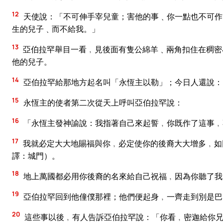
12
天使說：「不可伸手宰兒童；害他的事﹑你一點也不可作
生的兒子﹑而不給我。」
13
亞伯拉罕舉目一看﹐見後面有隻公綿羊﹑兩角扣住在稠密
他的兒子。
14
亞伯拉罕給那地方起名叫「永恆主以勒」；今日人還說：
15
永恆主的使者第二次從天上呼叫亞伯拉罕說：
16
「永恆主發神諭說：我指著自己來起誓﹐你既作了這事﹐
17
我就必定大大地賜福與你﹐必定使你的後裔大大增多﹐如
譯：城門）。
18
地上萬國都必用你後裔的名來給自己祝福﹐因為你聽了我
19
亞伯拉罕回到他僮僕那裡；他們便起身﹐一齊走到別是巴
20
這些事以後﹐有人告訴亞伯拉罕說：「你看﹐密迦給你