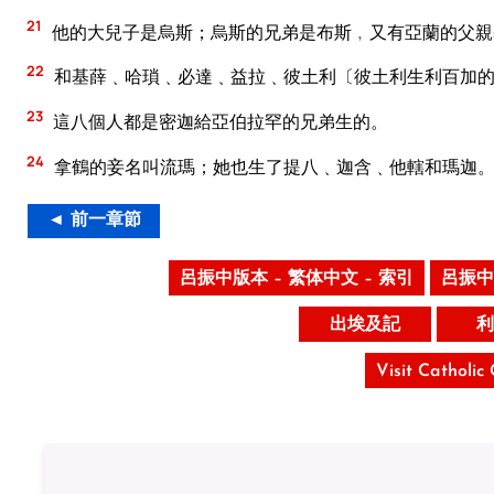
21
他的大兒子是烏斯；烏斯的兄弟是布斯﹐又有亞蘭的父親
22
和基薛﹑哈瑣﹑必達﹑益拉﹑彼土利〔彼土利生利百加
23
這八個人都是密迦給亞伯拉罕的兄弟生的。
24
拿鶴的妾名叫流瑪；她也生了提八﹑迦含﹑他轄和瑪迦
◄ 前一章節
呂振中版本 – 繁体中文 – 索引
呂振中
出埃及記
利
Visit Catholic