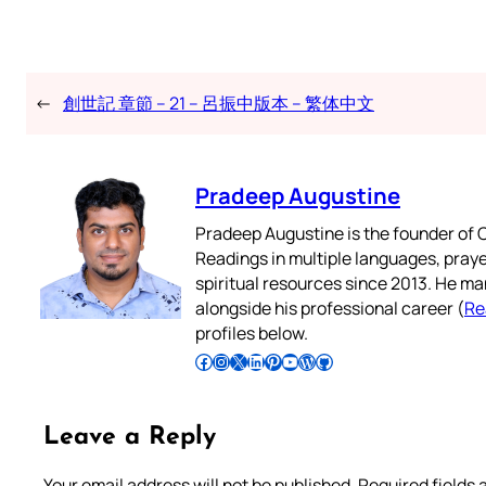
←
創世記 章節 – 21 – 呂振中版本 – 繁体中文
Pradeep Augustine
Pradeep Augustine is the founder of C
Readings in multiple languages, praye
spiritual resources since 2013. He ma
alongside his professional career (
Re
profiles below.
Follow Pradeep on Facebook
Follow Pradeep on Instagram
Follow Pradeep on X
Follow Pradeep on LinkedIn
Follow Pradeep on Pinterest
Subscribe to Pradeep’s Youtube Channel
Follow Pradeep on WordPress
Follow Pradeep on GitHub
Leave a Reply
Your email address will not be published.
Required fields