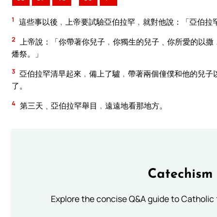
1
這些事以後﹐上帝要試驗亞伯拉罕﹐就對他說：「亞伯拉
2
上帝說：「你帶著你兒子﹐你獨生的兒子﹑你所愛的以撒
燔祭。」
3
亞伯拉罕清早起來﹐備上了驢﹐帶著兩個僮僕和他的兒子
了。
4
第三天﹑亞伯拉罕舉目﹐遠遠地看那地方。
Catechism 
Explore the concise Q&A guide to Catholic f