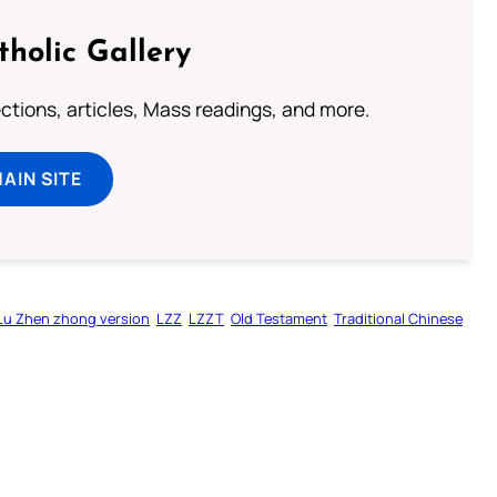
tholic Gallery
lections, articles, Mass readings, and more.
MAIN SITE
Lu Zhen zhong version
LZZ
LZZT
Old Testament
Traditional Chinese