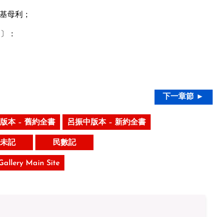
基母利；
的〕：
。
下一章節 ►
版本 – 舊約全書
呂振中版本 – 新約全書
未記
民數記
 Gallery Main Site