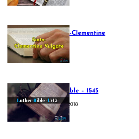
The Sixto-Clementine
Vulgate
July 12, 2025
Luther Bible – 1545
October 17, 2018