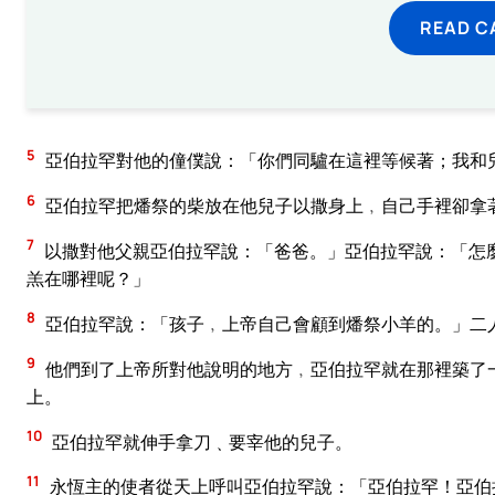
READ C
5
亞伯拉罕對他的僮僕說：「你們同驢在這裡等候著；我和
6
亞伯拉罕把燔祭的柴放在他兒子以撒身上﹐自己手裡卻拿
7
以撒對他父親亞伯拉罕說：「爸爸。」亞伯拉罕說：「怎
羔在哪裡呢？」
8
亞伯拉罕說：「孩子﹐上帝自己會顧到燔祭小羊的。」二
9
他們到了上帝所對他說明的地方﹐亞伯拉罕就在那裡築了
上。
10
亞伯拉罕就伸手拿刀﹑要宰他的兒子。
11
永恆主的使者從天上呼叫亞伯拉罕說：「亞伯拉罕！亞伯