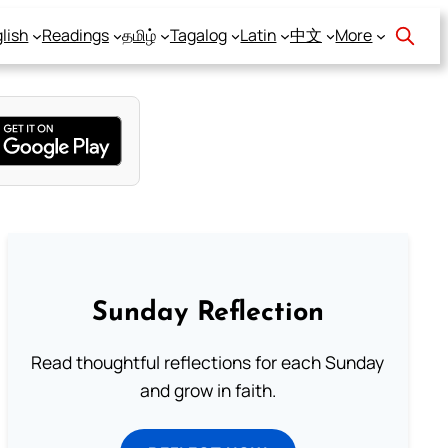
lish
Readings
தமிழ்
Tagalog
Latin
中文
More
Sunday Reflection
Read thoughtful reflections for each Sunday
and grow in faith.