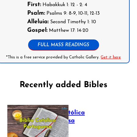
First:
Habakkuk 1: 12 - 2: 4
Psalm:
Psalms 9: 8-9, 10-11, 12-13
Alleluia:
Second Timothy 1: 10
Gospel:
Matthew 17: 14-20
FULL MASS READINGS
*This is a free service provided by Catholic Gallery.
Get it here
Recently added Bibles
Bíblia Católica
Portuguesa
July 16, 2025