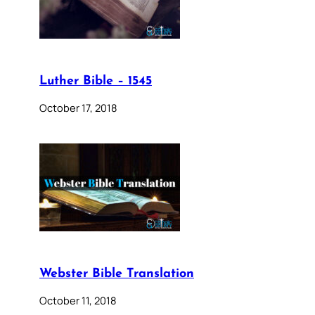
Luther Bible – 1545
October 17, 2018
Webster Bible Translation
October 11, 2018