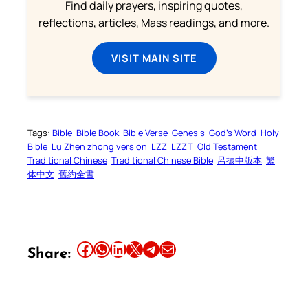
Find daily prayers, inspiring quotes,
reflections, articles, Mass readings, and more.
VISIT MAIN SITE
Tags:
Bible
Bible Book
Bible Verse
Genesis
God’s Word
Holy
Bible
Lu Zhen zhong version
LZZ
LZZT
Old Testament
Traditional Chinese
Traditional Chinese Bible
呂振中版本
繁
体中文
舊約全書
Share this article on Facebook
Share this article on WhatsApp
Share this article on LinkedIn
Share this article on X
Share this article on Telegram
Email this Article
Share: