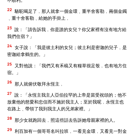
22
駱駝喝足了﹐那人就拿一個金環﹑重半舍客勒﹐兩個金鐲
﹑重十舍客勒﹑給她的手掛上﹐
23
說：「請告訴我﹐你是誰的女兒？你父家裡有沒有地方給
我們住宿？」
24
女子說：「我是彼土利的女兒；彼土利是密迦的兒子﹐是
密迦給拿鶴生的。」
25
又對他說：「我們又有禾槁又有糧草很足彀﹐也有地方住
宿。」
26
那人就俯伏敬拜永恆主﹐
27
說：「永恆主我主人亞伯拉罕的上帝是當受祝頌的；他不
放棄他的慈愛和忠信而不施於我主人；至於我呢﹐永恆主也
在路上﹑帶領了我到我主人的兄弟家裡。」
28
那少女就跑回去﹐照這些話去告訴她母親家裡的人。
29
利百加有一個哥哥名叫拉班﹐一看見金環﹐又看見一對金