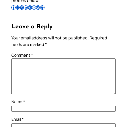
profiles below.
Follow Pradeep on Facebook
Follow Pradeep on Instagram
Follow Pradeep on X
Follow Pradeep on LinkedIn
Follow Pradeep on Pinterest
Subscribe to Pradeep’s Youtube Channel
Follow Pradeep on WordPress
Follow Pradeep on GitHub
Leave a Reply
Your email address will not be published.
Required
fields are marked
*
Comment
*
Name
*
Email
*