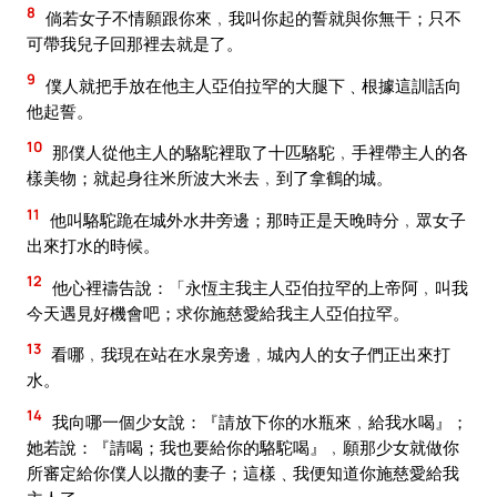
8
倘若女子不情願跟你來﹐我叫你起的誓就與你無干；只不
可帶我兒子回那裡去就是了。
9
僕人就把手放在他主人亞伯拉罕的大腿下﹑根據這訓話向
他起誓。
10
那僕人從他主人的駱駝裡取了十匹駱駝﹐手裡帶主人的各
樣美物；就起身往米所波大米去﹐到了拿鶴的城。
11
他叫駱駝跪在城外水井旁邊；那時正是天晚時分﹐眾女子
出來打水的時候。
12
他心裡禱告說：「永恆主我主人亞伯拉罕的上帝阿﹐叫我
今天遇見好機會吧；求你施慈愛給我主人亞伯拉罕。
13
看哪﹐我現在站在水泉旁邊﹐城內人的女子們正出來打
水。
14
我向哪一個少女說：『請放下你的水瓶來﹐給我水喝』；
她若說：『請喝；我也要給你的駱駝喝』﹐願那少女就做你
所審定給你僕人以撒的妻子；這樣﹑我便知道你施慈愛給我