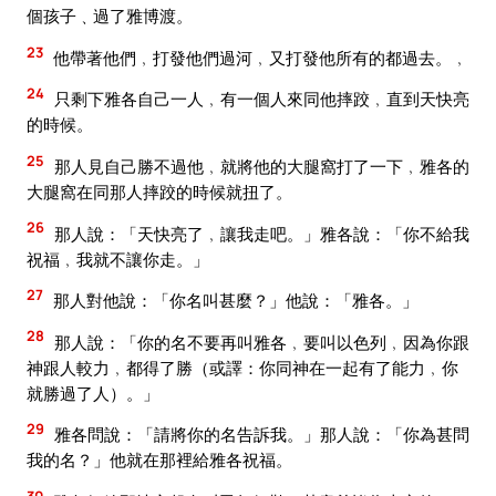
個孩子﹑過了雅博渡。
23
他帶著他們﹐打發他們過河﹐又打發他所有的都過去。﹐
24
只剩下雅各自己一人﹐有一個人來同他摔跤﹐直到天快亮
的時候。
25
那人見自己勝不過他﹐就將他的大腿窩打了一下﹐雅各的
大腿窩在同那人摔跤的時候就扭了。
26
那人說：「天快亮了﹐讓我走吧。」雅各說：「你不給我
祝福﹐我就不讓你走。」
27
那人對他說：「你名叫甚麼？」他說：「雅各。」
28
那人說：「你的名不要再叫雅各﹐要叫以色列﹐因為你跟
神跟人較力﹐都得了勝（或譯：你同神在一起有了能力﹐你
就勝過了人）。」
29
雅各問說：「請將你的名告訴我。」那人說：「你為甚問
我的名？」他就在那裡給雅各祝福。
30