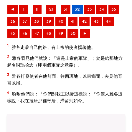
..
..
..
◄
1
11
21
31
32
33
34
35
36
37
38
39
40
41
42
43
44
45
46
47
48
49
50
►
1
雅各走著自己的路﹐有上帝的使者擋著他。
2
雅各看見他們就說：「這是上帝的軍隊」；於是給那地方
起名叫瑪哈念（即兩個軍隊之意義）。
3
雅各打發使者在他前面﹑往西珥地﹐以東鄉間﹐去見他哥
哥以掃。
4
吩咐他們說：「你們對我主以掃這樣說：『你僕人雅各這
樣說：我在拉班那裡寄居﹐滯留到如今。