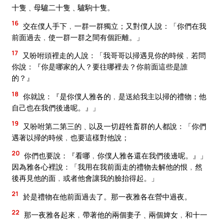
十隻﹑母驢二十隻﹑驢駒十隻。
16
交在僕人手下﹐一群一群獨立；又對僕人說：「你們在我
前面過去﹐使一群一群之間有個距離。」
17
又吩咐頭裡走的人說：「我哥哥以掃遇見你的時候﹐若問
你說：『你是哪家的人？要往哪裡去？你前面這些是誰
的？』
18
你就說：『是你僕人雅各的﹐是送給我主以掃的禮物；他
自己也在我們後邊呢。』」
19
又吩咐第二第三的﹑以及一切趕牲畜群的人都說：「你們
遇著以掃的時候﹐也要這樣對他說；
20
你們也要說：『看哪﹐你僕人雅各還在我們後邊呢。』」
因為雅各心裡說：「我用在我前面走的禮物去解他的恨﹐然
後再見他的面﹐或者他會讓我的臉抬得起。」
21
於是禮物在他前面過去了。那一夜雅各在營中過夜。
22
那一夜雅各起來﹐帶著他的兩個妻子﹑兩個婢女﹐和十一