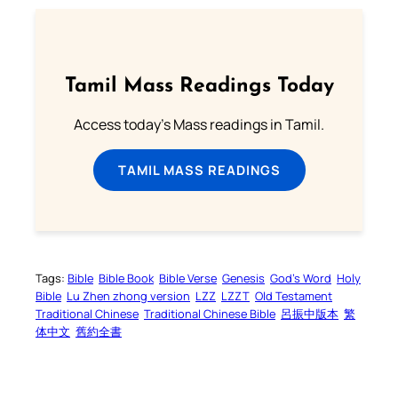
Tamil Mass Readings Today
Access today's Mass readings in Tamil.
TAMIL MASS READINGS
Tags:
Bible
Bible Book
Bible Verse
Genesis
God’s Word
Holy
Bible
Lu Zhen zhong version
LZZ
LZZT
Old Testament
Traditional Chinese
Traditional Chinese Bible
呂振中版本
繁
体中文
舊約全書