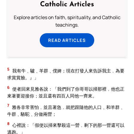
Catholic Articles
Explore articles on faith, spirituality, and Catholic
teachings.
READ ARTICLES
5
我有牛﹑驢﹑羊群﹑僕婢；現在打發人來告訴我主﹐為要
求賞賞臉。』」
6
使者回來見雅各說：「我們到了你哥哥以掃那裡﹐他也正
來著要迎接你；並且還有四百人同他一齊來。
7
雅各非常害怕﹐並且著急﹐就把跟隨他的人口﹑和羊群﹑
牛群﹑駱駝﹑分做兩營；
8
心裡說：「假使以掃來擊殺這一營﹐剩下的那一營還可以
逃跑。」