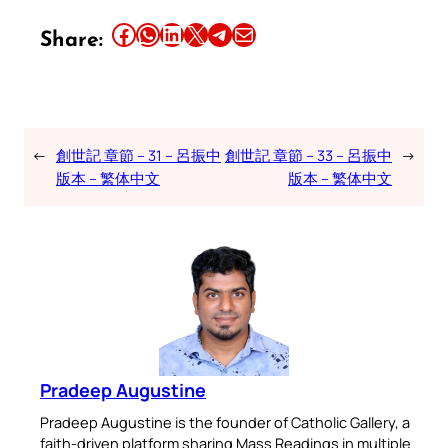
Share this article on Facebook
Share this article on WhatsApp
Share this article on LinkedIn
Share this article on X
Share this article on Telegram
Email this Article
Share:
←
創世記 章節 – 31 – 呂振中
創世記 章節 – 33 – 呂振中
→
版本 – 繁体中文
版本 – 繁体中文
Pradeep Augustine
Pradeep Augustine is the founder of Catholic Gallery, a
faith-driven platform sharing Mass Readings in multiple