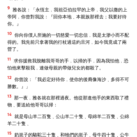
9
雅各說：「永恆主﹐我祖亞伯拉罕的上帝﹐我父以撒的上
帝阿﹐你曾對我說：『回你本地﹑本親族那裡去；我要好待
你。』
10
你向你僕人所施的一切慈愛一切忠信﹐我是太渺小而不配
得的。我先前只拿著我的行杖過這約旦河﹐如今我竟成了兩
營了。
11
求你援救我脫離我哥哥的手﹐以掃的手﹐因為我怕他﹐恐
怕他來擊殺我﹐連做母親的帶做兒女的都殺了。
12
你曾說：「我必定好待你﹐使你的後裔像海沙﹑多得不可
勝數。』」
13
那一夜﹐雅各就在那裡過夜。他從那進他手的東西取了禮
物﹑要送給他哥哥以掃：
14
就是母山羊二百隻﹑公山羊二十隻﹑母綿羊二百隻﹑公綿
羊二十隻﹑
15
奶崽子的駱駝三十隻﹑和牠們的崽子﹑母牛四十隻﹑公牛