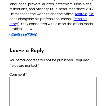
languages, prayers, quotes, catechism, Bible plans,
reflections, and other spiritual resources since 2013.
He manages the website and the official
Android
/
iOS
apps alongside his professional career (
Read his
story
). Stay connected with him on the official social
profiles below.
Follow Pradeep on Facebook
Follow Pradeep on Instagram
Follow Pradeep on X
Follow Pradeep on LinkedIn
Follow Pradeep on Pinterest
Subscribe to Pradeep’s Youtube Channel
Follow Pradeep on WordPress
Follow Pradeep on GitHub
Leave a Reply
Your email address will not be published.
Required
fields are marked
*
Comment
*