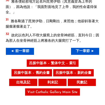
雅各便給那地方起名叫毘努伊勒（其意義皆為上帝的
面）﹐因為他說：「我面對面地見了上帝﹐我的性命還得保
全。」
31
雅各剛過了毘努伊勒﹐日剛剛出﹑來照他；他卻斜靠著大
腿瘸著瘸著走了。
32
故此以色列人不喫大腿窩上的坐骨神經筋﹐直到今日；因
為那人在坐骨神經筋上將雅各的大腿窩打了一下。
◄ 前一章節
下一章節 ►
呂振中版本 – 繁体中文 – 索引
呂振中版本 – 舊約全書
呂振中版本 – 新約全書
出埃及記
利未記
民數記
Visit Catholic Gallery Main Site