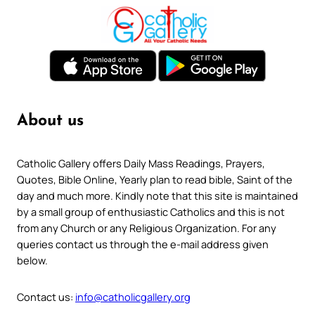
About us
Catholic Gallery offers Daily Mass Readings, Prayers,
Quotes, Bible Online, Yearly plan to read bible, Saint of the
day and much more. Kindly note that this site is maintained
by a small group of enthusiastic Catholics and this is not
from any Church or any Religious Organization. For any
queries contact us through the e-mail address given
below.
Contact us:
info@catholicgallery.org