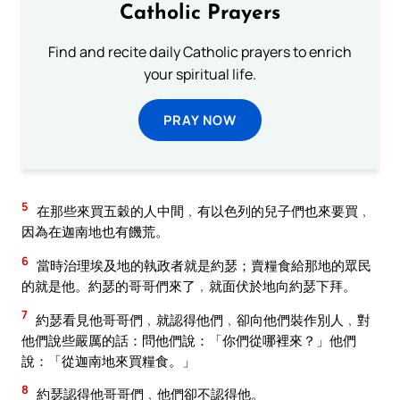
Catholic Prayers
Find and recite daily Catholic prayers to enrich
your spiritual life.
PRAY NOW
5
在那些來買五穀的人中間﹐有以色列的兒子們也來要買﹐
因為在迦南地也有饑荒。
6
當時治理埃及地的執政者就是約瑟；賣糧食給那地的眾民
的就是他。約瑟的哥哥們來了﹐就面伏於地向約瑟下拜。
7
約瑟看見他哥哥們﹐就認得他們﹐卻向他們裝作別人﹐對
他們說些嚴厲的話：問他們說：「你們從哪裡來？」他們
說：「從迦南地來買糧食。」
8
約瑟認得他哥哥們﹐他們卻不認得他。