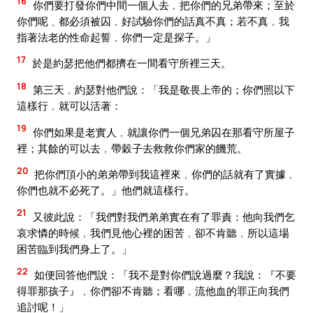
16
你們要打發你們中間一個人去﹐把你們的兄弟帶來；至於
你們呢﹑都必須被囚﹐好試驗你們的話真不真；若不真﹐我
指著法老的性命起誓﹐你們一定是探子。」
17
於是約瑟把他們都擠在一間看守所裡三天。
18
第三天﹐約瑟對他們說：「我是敬畏上帝的；你們照以下
這樣行﹐就可以活著：
19
你們如果是老實人﹐就讓你們一個兄弟囚在那看守所屋子
裡；其餘的可以去﹐帶穀子去救救你們家的饑荒。
20
把你們頂小的弟弟帶到我這裡來﹐你們的話就有了實據﹐
你們也就不必死了。」他們就這樣行。
21
又彼此說：「我們對我們弟弟實在有了罪責：他向我們乞
哀求憐的時候﹐我們見他心裡的困苦﹐卻不肯聽﹐所以這場
困苦臨到我們身上了。」
22
如便回答他們說：「我不是對你們說過麼？我說：『不要
得罪那孩子』﹐你們卻不肯聽；看哪﹐流他血的罪正向我們
追討呢！」