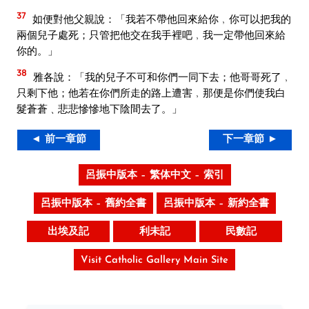
37
如便對他父親說：「我若不帶他回來給你﹐你可以把我的
兩個兒子處死；只管把他交在我手裡吧﹐我一定帶他回來給
你的。」
38
雅各說：「我的兒子不可和你們一同下去；他哥哥死了﹐
只剩下他；他若在你們所走的路上遭害﹐那便是你們使我白
髮蒼蒼﹑悲悲慘慘地下陰間去了。」
◄ 前一章節
下一章節 ►
呂振中版本 – 繁体中文 – 索引
呂振中版本 – 舊約全書
呂振中版本 – 新約全書
出埃及記
利未記
民數記
Visit Catholic Gallery Main Site