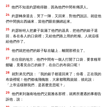
23
他們不知道約瑟曉得聽﹐因為他們中間有傳譯人。
24
約瑟轉身退去﹐哭了一陣﹐又回來﹐對他們說話。就從他
們中間挑出西緬來﹐當他們眼前捆綁起來。
25
約瑟吩咐人把麥子裝滿了他們的器具﹐把他們的銀子退
回﹐各在各人的口袋裡；又給他們路上用的乾糧。人就這樣
給他們作了。
26
他們就把他們的穀子馱在驢上﹐離開那裡去了。
27
在住宿的地方﹐他們中間有一個人打開了口袋﹐要拿糧草
餧驢﹐竟看見自己的銀子﹐在自己的布袋口呢！
28
就對弟兄們說：「我的銀子都退回來了；你看﹐正在我的
布袋裡呢！他們都魂飛魄散﹐大家都戰戰兢兢﹐彼此說：
「上帝這樣辦我們﹐是甚麼意思呢？」
29
他們來到迦南地他們父親雅各那裡﹐就將所遭遇的事都告
訴他﹐說：
30