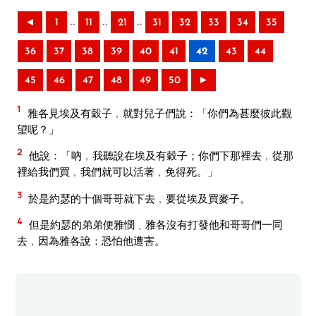
..
..
..
◄
1
11
21
31
32
33
34
35
36
37
38
39
40
41
42
43
44
45
46
47
48
49
50
►
1
雅各見埃及有穀子﹐就對兒子們說：「你們為甚麼彼此觀
望呢？」
2
他說：「吶﹐我聽說在埃及有穀子；你們下那裡去﹐從那
裡給我們買﹐我們就可以活著﹐免得死。」
3
於是約瑟的十個哥哥就下去﹐要從埃及買麥子。
4
但是約瑟的弟弟便雅憫﹑雅各沒有打發他和哥哥們一同
去﹐因為雅各說：恐怕他遭害。