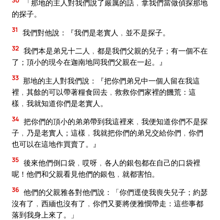
「那地的主人對我們說了嚴厲的話﹐拿我們當做偵探那地
的探子。
31
我們對他說：『我們是老實人﹐並不是探子。
32
我們本是弟兄十二人﹐都是我們父親的兒子；有一個不在
了；頂小的現今在迦南地同我們父親在一起。』
33
那地的主人對我們說：『把你們弟兄中一個人留在我這
裡﹐其餘的可以帶著糧食回去﹐救救你們家裡的饑荒：這
樣﹐我就知道你們是老實人。
34
把你們的頂小的弟弟帶到我這裡來﹐我便知道你們不是探
子﹐乃是老實人；這樣﹐我就把你們的弟兄交給你們﹐你們
也可以在這地作買賣了。』
35
後來他們倒口袋﹐哎呀﹐各人的銀包都在自己的口袋裡
呢！他們和父親看見他們的銀包﹐就都害怕。
36
他們的父親雅各對他們說：「你們逕使我喪失兒子；約瑟
沒有了﹐西緬也沒有了﹐你們又要將便雅憫帶走：這些事都
落到我身上來了。」