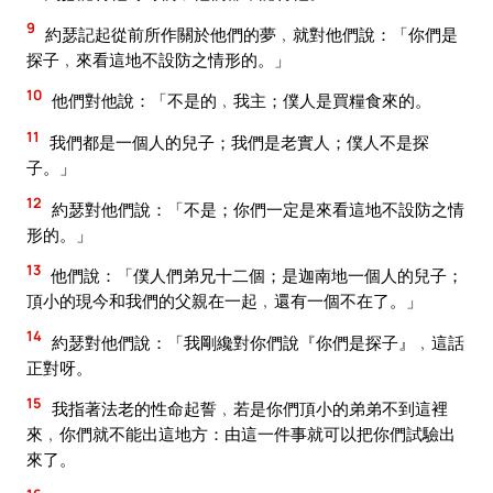
9
約瑟記起從前所作關於他們的夢﹐就對他們說：「你們是
探子﹐來看這地不設防之情形的。」
10
他們對他說：「不是的﹐我主；僕人是買糧食來的。
11
我們都是一個人的兒子；我們是老實人；僕人不是探
子。」
12
約瑟對他們說：「不是；你們一定是來看這地不設防之情
形的。」
13
他們說：「僕人們弟兄十二個；是迦南地一個人的兒子；
頂小的現今和我們的父親在一起﹐還有一個不在了。」
14
約瑟對他們說：「我剛纔對你們說『你們是探子』﹐這話
正對呀。
15
我指著法老的性命起誓﹐若是你們頂小的弟弟不到這裡
來﹐你們就不能出這地方：由這一件事就可以把你們試驗出
來了。