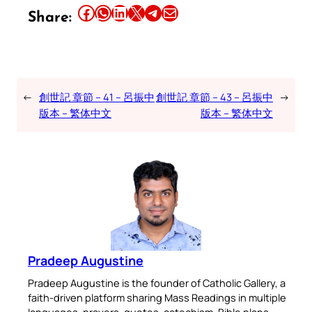
Share this article on Facebook
Share this article on WhatsApp
Share this article on LinkedIn
Share this article on X
Share this article on Telegram
Email this Article
Share:
←
創世記 章節 – 41 – 呂振中
創世記 章節 – 43 – 呂振中
→
版本 – 繁体中文
版本 – 繁体中文
Pradeep Augustine
Pradeep Augustine is the founder of Catholic Gallery, a
faith-driven platform sharing Mass Readings in multiple