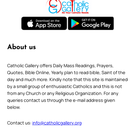
About us
Catholic Gallery offers Daily Mass Readings, Prayers,
Quotes, Bible Online, Yearly plan to read bible, Saint of the
day and much more. Kindly note that this site is maintained
by a small group of enthusiastic Catholics and this is not
from any Church or any Religious Organization. For any
queries contact us through the e-mail address given
below.
Contact us:
info@catholicgallery.org