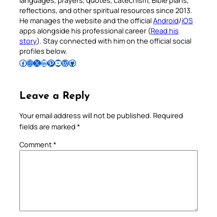
languages, prayers, quotes, catechism, Bible plans,
reflections, and other spiritual resources since 2013.
He manages the website and the official
Android
/
iOS
apps alongside his professional career (
Read his
story
). Stay connected with him on the official social
profiles below.
Follow Pradeep on Facebook
Follow Pradeep on Instagram
Follow Pradeep on X
Follow Pradeep on LinkedIn
Follow Pradeep on Pinterest
Subscribe to Pradeep’s Youtube Channel
Follow Pradeep on WordPress
Follow Pradeep on GitHub
Leave a Reply
Your email address will not be published.
Required
fields are marked
*
Comment
*