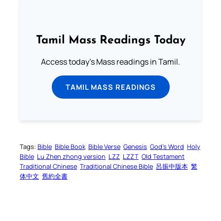
Tamil Mass Readings Today
Access today's Mass readings in Tamil.
TAMIL MASS READINGS
Tags:
Bible
Bible Book
Bible Verse
Genesis
God’s Word
Holy
Bible
Lu Zhen zhong version
LZZ
LZZT
Old Testament
Traditional Chinese
Traditional Chinese Bible
呂振中版本
繁
体中文
舊約全書