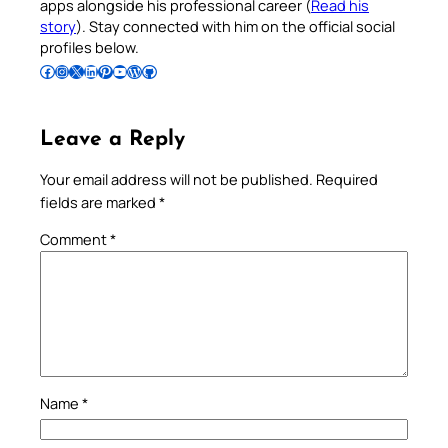
apps alongside his professional career (
Read his
story
). Stay connected with him on the official social
profiles below.
Follow Pradeep on Facebook
Follow Pradeep on Instagram
Follow Pradeep on X
Follow Pradeep on LinkedIn
Follow Pradeep on Pinterest
Subscribe to Pradeep’s Youtube Channel
Follow Pradeep on WordPress
Follow Pradeep on GitHub
Leave a Reply
Your email address will not be published.
Required
fields are marked
*
Comment
*
Name
*