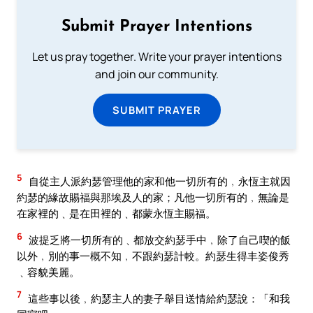
Submit Prayer Intentions
Let us pray together. Write your prayer intentions
and join our community.
SUBMIT PRAYER
5
自從主人派約瑟管理他的家和他一切所有的﹐永恆主就因
約瑟的緣故賜福與那埃及人的家；凡他一切所有的﹐無論是
在家裡的﹑是在田裡的﹑都蒙永恆主賜福。
6
波提乏將一切所有的﹑都放交約瑟手中﹐除了自己喫的飯
以外﹐別的事一概不知﹐不跟約瑟計較。約瑟生得丰姿俊秀
﹑容貌美麗。
7
這些事以後﹐約瑟主人的妻子舉目送情給約瑟說：「和我