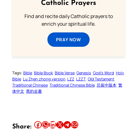
Catholic Prayers
Find and recite daily Catholic prayers to
enrich your spiritual life.
PRAY NOW
Tags:
Bible
Bible Book
Bible Verse
Genesis
God’s Word
Holy
Bible
Lu Zhen zhong version
LZZ
LZZT
Old Testament
Traditional Chinese
Traditional Chinese Bible
呂振中版本
繁
体中文
舊約全書
Share this article on Facebook
Share this article on WhatsApp
Share this article on LinkedIn
Share this article on X
Share this article on Telegram
Email this Article
Share: