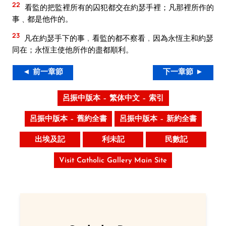
22
看監的把監裡所有的囚犯都交在約瑟手裡；凡那裡所作的
事﹑都是他作的。
23
凡在約瑟手下的事﹐看監的都不察看﹐因為永恆主和約瑟
同在；永恆主使他所作的盡都順利。
◄ 前一章節
下一章節 ►
呂振中版本 – 繁体中文 – 索引
呂振中版本 – 舊約全書
呂振中版本 – 新約全書
出埃及記
利未記
民數記
Visit Catholic Gallery Main Site