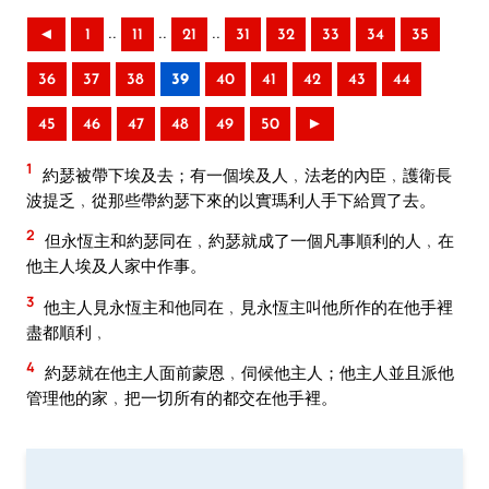
..
..
..
◄
1
11
21
31
32
33
34
35
36
37
38
39
40
41
42
43
44
45
46
47
48
49
50
►
1
約瑟被帶下埃及去；有一個埃及人﹐法老的內臣﹐護衛長
波提乏﹐從那些帶約瑟下來的以實瑪利人手下給買了去。
2
但永恆主和約瑟同在﹐約瑟就成了一個凡事順利的人﹐在
他主人埃及人家中作事。
3
他主人見永恆主和他同在﹐見永恆主叫他所作的在他手裡
盡都順利﹐
4
約瑟就在他主人面前蒙恩﹐伺候他主人；他主人並且派他
管理他的家﹐把一切所有的都交在他手裡。