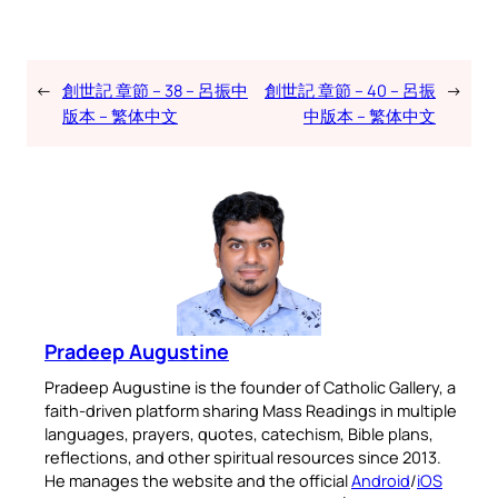
←
創世記 章節 – 38 – 呂振中
創世記 章節 – 40 – 呂振
→
版本 – 繁体中文
中版本 – 繁体中文
Pradeep Augustine
Pradeep Augustine is the founder of Catholic Gallery, a
faith-driven platform sharing Mass Readings in multiple
languages, prayers, quotes, catechism, Bible plans,
reflections, and other spiritual resources since 2013.
He manages the website and the official
Android
/
iOS