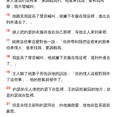
來人進我們這裡來﹐要調戲我們。他進來找我﹐要和我同
寢；我大聲喊叫。
15
他聽見我提高了聲音喊叫﹐就撇下衣服在我這裡﹐逃出去
到外邊去了。」
16
婦人把約瑟的衣服存放在自己那裡﹐等他主人來到家裡。
17
就將這些事這麼對他一說：「你所帶到我們這裡來的那希
伯來僕人﹑進來找我﹑要調戲我。
18
我提高了聲音喊叫﹐他就撇下衣服在我這裡﹐逃到外邊去
了。」
19
主人聽了他妻子所告訴他的話說：「你的僕人這樣對我作
了這些事」﹐他的怒氣就發作了。
20
約瑟的主人便把約瑟下在監裡﹐王的囚犯被囚的地方；於
是約瑟就在監裡。
21
但是永恆主卻和約瑟同在﹐向他施慈愛﹐使他在監長面前
蒙恩。