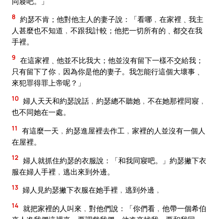
同寢吧。」
8
約瑟不肯；他對他主人的妻子說：「看哪﹐在家裡﹑我主
人甚麼也不知道﹐不跟我計較；他把一切所有的﹑都交在我
手裡。
9
在這家裡﹑他並不比我大；他並沒有留下一樣不交給我；
只有留下了你﹐因為你是他的妻子。我怎能行這個大壞事﹑
來犯罪得罪上帝呢？」
10
婦人天天和約瑟說話﹐約瑟總不聽她﹐不在她那裡同寢﹐
也不同她在一處。
11
有這麼一天﹐約瑟進屋裡去作工﹐家裡的人並沒有一個人
在屋裡。
12
婦人就抓住約瑟的衣服說：「和我同寢吧。」約瑟撇下衣
服在婦人手裡﹐逃出來到外邊。
13
婦人見約瑟撇下衣服在她手裡﹐逃到外邊﹐
14
就把家裡的人叫來﹐對他們說：「你們看﹐他帶一個希伯