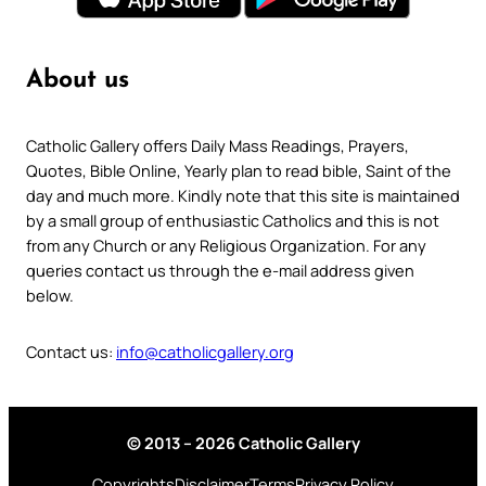
About us
Catholic Gallery offers Daily Mass Readings, Prayers,
Quotes, Bible Online, Yearly plan to read bible, Saint of the
day and much more. Kindly note that this site is maintained
by a small group of enthusiastic Catholics and this is not
from any Church or any Religious Organization. For any
queries contact us through the e-mail address given
below.
Contact us:
info@catholicgallery.org
© 2013 – 2026 Catholic Gallery
Copyrights
Disclaimer
Terms
Privacy Policy