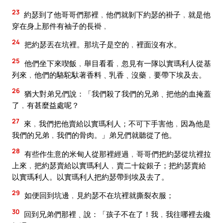
23
約瑟到了他哥哥們那裡﹐他們就剝下約瑟的褂子﹐就是他
穿在身上那件有袖子的長褂﹐
24
把約瑟丟在坑裡。那坑子是空的﹐裡面沒有水。
25
他們坐下來喫飯﹐舉目看看﹐忽見有一隊以實瑪利人從基
列來﹐他們的駱駝馱著香料﹑乳香﹑沒藥﹐要帶下埃及去。
26
猶大對弟兄們說：「我們殺了我們的兄弟﹑把他的血掩蓋
了﹐有甚麼益處呢？
27
來﹐我們把他賣給以實瑪利人；不可下手害他﹐因為他是
我們的兄弟﹐我們的骨肉。」弟兄們就聽從了他。
28
有些作生意的米甸人從那裡經過﹐哥哥們把約瑟從坑裡拉
上來﹐把約瑟賣給以實瑪利人﹐賣二十錠銀子；把約瑟賣給
以實瑪利人。以實瑪利人把約瑟帶到埃及去了。
29
如便回到坑邊﹐見約瑟不在坑裡就撕裂衣服；
30
回到兄弟們那裡﹑說：「孩子不在了！我﹐我往哪裡去纔