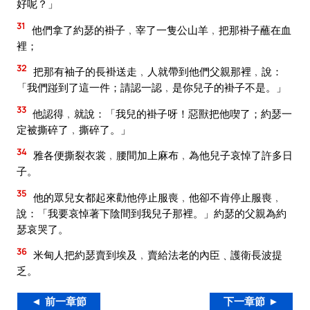
好呢？」
31
他們拿了約瑟的褂子﹐宰了一隻公山羊﹐把那褂子蘸在血
裡；
32
把那有袖子的長褂送走﹐人就帶到他們父親那裡﹐說：
「我們踫到了這一件；請認一認﹐是你兒子的褂子不是。」
33
他認得﹐就說：「我兒的褂子呀！惡獸把他喫了；約瑟一
定被撕碎了﹐撕碎了。」
34
雅各便撕裂衣裳﹐腰間加上麻布﹐為他兒子哀悼了許多日
子。
35
他的眾兒女都起來勸他停止服喪﹐他卻不肯停止服喪﹐
說：「我要哀悼著下陰間到我兒子那裡。」約瑟的父親為約
瑟哀哭了。
36
米甸人把約瑟賣到埃及﹐賣給法老的內臣﹑護衛長波提
乏。
◄ 前一章節
下一章節 ►