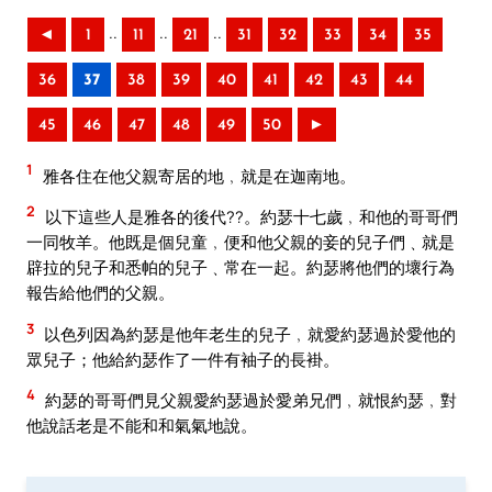
..
..
..
◄
1
11
21
31
32
33
34
35
36
37
38
39
40
41
42
43
44
45
46
47
48
49
50
►
1
雅各住在他父親寄居的地﹐就是在迦南地。
2
以下這些人是雅各的後代??。約瑟十七歲﹐和他的哥哥們
一同牧羊。他既是個兒童﹐便和他父親的妾的兒子們﹑就是
辟拉的兒子和悉帕的兒子﹑常在一起。約瑟將他們的壞行為
報告給他們的父親。
3
以色列因為約瑟是他年老生的兒子﹐就愛約瑟過於愛他的
眾兒子；他給約瑟作了一件有袖子的長褂。
4
約瑟的哥哥們見父親愛約瑟過於愛弟兄們﹐就恨約瑟﹐對
他說話老是不能和和氣氣地說。