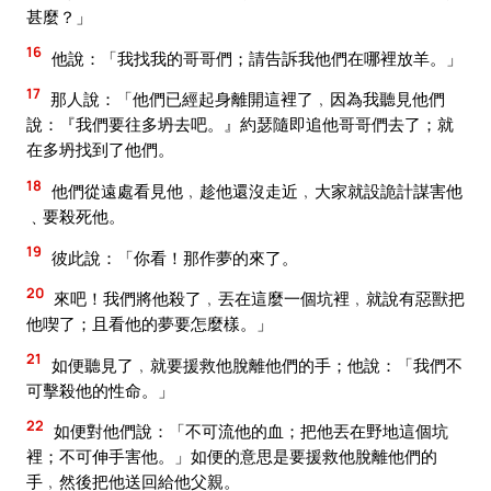
甚麼？」
16
他說：「我找我的哥哥們；請告訴我他們在哪裡放羊。」
17
那人說：「他們已經起身離開這裡了﹐因為我聽見他們
說：『我們要往多坍去吧。』約瑟隨即追他哥哥們去了；就
在多坍找到了他們。
18
他們從遠處看見他﹐趁他還沒走近﹐大家就設詭計謀害他
﹑要殺死他。
19
彼此說：「你看！那作夢的來了。
20
來吧！我們將他殺了﹐丟在這麼一個坑裡﹐就說有惡獸把
他喫了；且看他的夢要怎麼樣。」
21
如便聽見了﹐就要援救他脫離他們的手；他說：「我們不
可擊殺他的性命。」
22
如便對他們說：「不可流他的血；把他丟在野地這個坑
裡；不可伸手害他。」如便的意思是要援救他脫離他們的
手﹐然後把他送回給他父親。