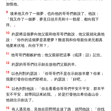
加恨他。
9
後來他又作了一個夢﹐也向他的哥哥們敘說了。他說：
「我又作了一個夢﹐夢見日頭月亮和十一顆星﹑都向我下
拜。」
10
約瑟將這個夢向他父親和他哥哥們敘說﹐他父親就叱責他
說：「你作的這個夢是甚麼夢？難道我和你母親你弟兄都真
地要來伏地﹑向你下拜？」
11
他哥哥們都嫉妒他；他父親卻把這事（或譯：話）記住。
12
約瑟的哥哥們往示劍去放他們父親的羊。
13
以色列對約瑟說：「你哥哥們不是在示劍放羊麼？你來；
我要打發你往他們那裡去。」約瑟說：「好吧。」
14
以色列對他說：「你去看看你哥哥們平安不平安﹐群羊平
安不平安﹐就帶回話來給我。」於是打發他出希伯崙山谷﹐
他就往示劍去了。
15
有人遇見他﹐見他在田野間走迷了路﹐就問他說：「你找