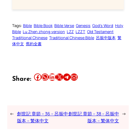
Tags:
Bible
Bible Book
Bible Verse
Genesis
God’s Word
Holy
Bible
Lu Zhen zhong version
LZZ
LZZT
Old Testament
Traditional Chinese
Traditional Chinese Bible
呂振中版本
繁
体中文
舊約全書
Share this article on Facebook
Share this article on WhatsApp
Share this article on LinkedIn
Share this article on X
Share this article on Telegram
Email this Article
Share:
←
創世記 章節 – 36 – 呂振中
創世記 章節 – 38 – 呂振中
→
版本 – 繁体中文
版本 – 繁体中文