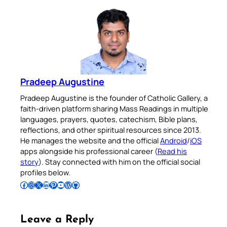
Pradeep Augustine
Pradeep Augustine is the founder of Catholic Gallery, a
faith-driven platform sharing Mass Readings in multiple
languages, prayers, quotes, catechism, Bible plans,
reflections, and other spiritual resources since 2013.
He manages the website and the official
Android
/
iOS
apps alongside his professional career (
Read his
story
). Stay connected with him on the official social
profiles below.
Follow Pradeep on Facebook
Follow Pradeep on Instagram
Follow Pradeep on X
Follow Pradeep on LinkedIn
Follow Pradeep on Pinterest
Subscribe to Pradeep’s Youtube Channel
Follow Pradeep on WordPress
Follow Pradeep on GitHub
Leave a Reply