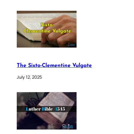
The Sixto-Clementine Vulgate
July 12, 2025