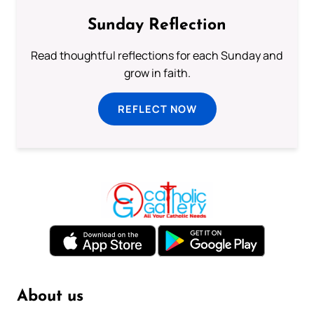
Sunday Reflection
Read thoughtful reflections for each Sunday and
grow in faith.
REFLECT NOW
About us