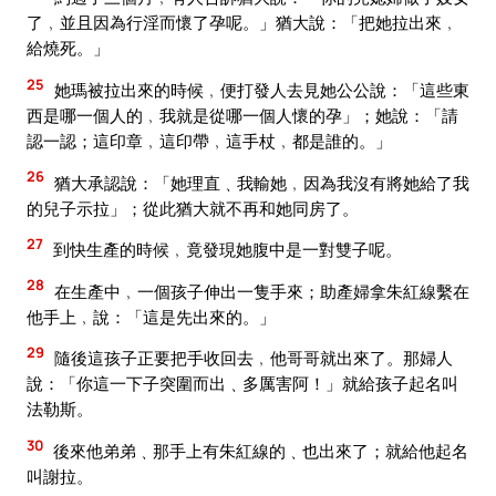
了﹐並且因為行淫而懷了孕呢。」猶大說：「把她拉出來﹐
給燒死。」
25
她瑪被拉出來的時候﹐便打發人去見她公公說：「這些東
西是哪一個人的﹐我就是從哪一個人懷的孕」；她說：「請
認一認；這印章﹐這印帶﹐這手杖﹐都是誰的。」
26
猶大承認說：「她理直﹑我輸她﹐因為我沒有將她給了我
的兒子示拉」；從此猶大就不再和她同房了。
27
到快生產的時候﹐竟發現她腹中是一對雙子呢。
28
在生產中﹐一個孩子伸出一隻手來；助產婦拿朱紅線繫在
他手上﹐說：「這是先出來的。」
29
隨後這孩子正要把手收回去﹐他哥哥就出來了。那婦人
說：「你這一下子突圍而出﹑多厲害阿！」就給孩子起名叫
法勒斯。
30
後來他弟弟﹑那手上有朱紅線的﹑也出來了；就給他起名
叫謝拉。