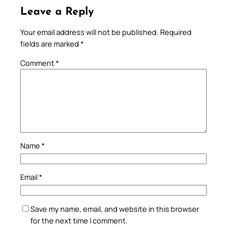
Leave a Reply
Your email address will not be published.
Required
fields are marked
*
Comment
*
Name
*
Email
*
Save my name, email, and website in this browser
for the next time I comment.