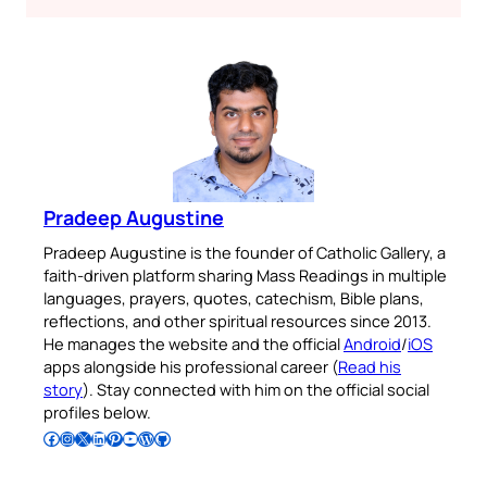
Pradeep Augustine
Pradeep Augustine is the founder of Catholic Gallery, a
faith-driven platform sharing Mass Readings in multiple
languages, prayers, quotes, catechism, Bible plans,
reflections, and other spiritual resources since 2013.
He manages the website and the official
Android
/
iOS
apps alongside his professional career (
Read his
story
). Stay connected with him on the official social
profiles below.
Follow Pradeep on Facebook
Follow Pradeep on Instagram
Follow Pradeep on X
Follow Pradeep on LinkedIn
Follow Pradeep on Pinterest
Subscribe to Pradeep’s Youtube Channel
Follow Pradeep on WordPress
Follow Pradeep on GitHub