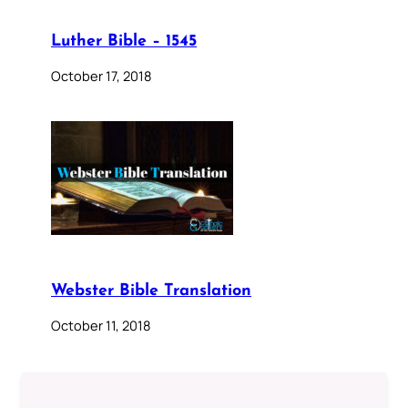
Luther Bible – 1545
October 17, 2018
Webster Bible Translation
October 11, 2018