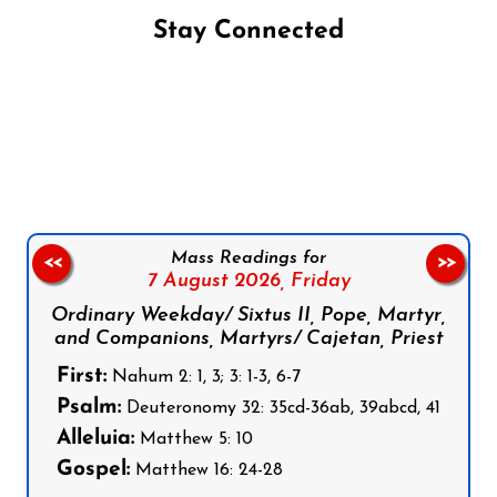
Stay Connected
Follow us on Facebook
Follow us on Instagram
Follow us on X
Subscribe to our YouTube Channel
Follow us on WhatsApp
Mass Readings for
<<
>>
7 August 2026,
Friday
Ordinary Weekday/ Sixtus II, Pope, Martyr,
and Companions, Martyrs/ Cajetan, Priest
First:
Nahum 2: 1, 3; 3: 1-3, 6-7
Psalm:
Deuteronomy 32: 35cd-36ab, 39abcd, 41
Alleluia:
Matthew 5: 10
Gospel:
Matthew 16: 24-28