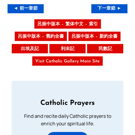
◄ 前一章節
下一章節 ►
呂振中版本 – 繁体中文 – 索引
呂振中版本 – 舊約全書
呂振中版本 – 新約全書
出埃及記
利未記
民數記
Visit Catholic Gallery Main Site
Catholic Prayers
Find and recite daily Catholic prayers to
enrich your spiritual life.