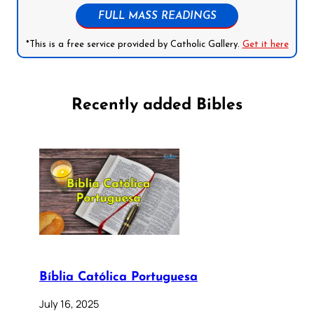
FULL MASS READINGS
*This is a free service provided by Catholic Gallery.
Get it here
Recently added Bibles
Bíblia Católica Portuguesa
July 16, 2025