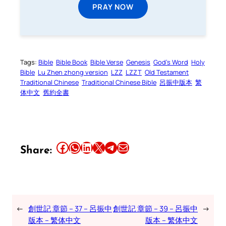
PRAY NOW
Tags:
Bible
Bible Book
Bible Verse
Genesis
God’s Word
Holy
Bible
Lu Zhen zhong version
LZZ
LZZT
Old Testament
Traditional Chinese
Traditional Chinese Bible
呂振中版本
繁
体中文
舊約全書
Share this article on Facebook
Share this article on WhatsApp
Share this article on LinkedIn
Share this article on X
Share this article on Telegram
Email this Article
Share:
←
創世記 章節 – 37 – 呂振中
創世記 章節 – 39 – 呂振中
→
版本 – 繁体中文
版本 – 繁体中文