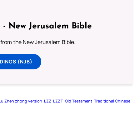
 - New Jerusalem Bible
from the New Jerusalem Bible.
DINGS (NJB)
Lu Zhen zhong version
LZZ
LZZT
Old Testament
Traditional Chinese