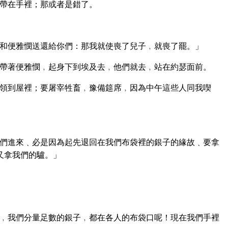
帶在手裡；那或者是錯了。
和便雅憫送還給你們：那我就使喪了兒子﹐就喪了罷。」
帶著便雅憫﹐起身下到埃及去﹐他們就去﹐站在約瑟面前。
領到屋裡；要屠宰牲畜﹐豫備筵席﹐因為中午這些人同我喫
們進來﹑必是因為起先退回在我們布袋裡的銀子的緣故﹑要拿
又拿我們的驢。」
﹐我們分量足數的銀子﹐都在各人的布袋口呢！現在我們手裡