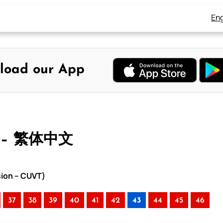
Eng
load our App
 – 繁体中文
sion – CUVT)
37
38
39
40
41
42
43
44
45
46