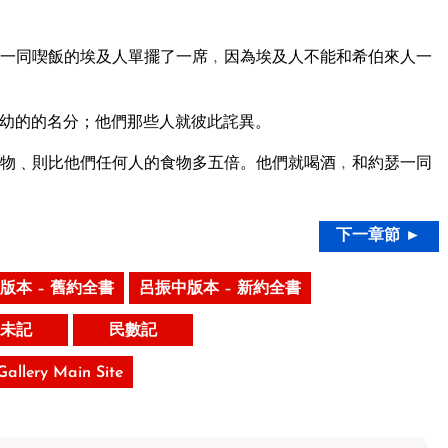
一同喫飯的埃及人單擺了一席﹐因為埃及人不能和希伯來人一
幼的的名分；他們那些人就彼此詫異。
物﹑則比他們任何人的食物多五倍。他們就喝酒﹐和約瑟一同
下一章節 ►
版本 – 舊約全書
呂振中版本 – 新約全書
未記
民數記
 Gallery Main Site