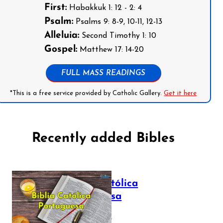
First:
Habakkuk 1: 12 - 2: 4
Psalm:
Psalms 9: 8-9, 10-11, 12-13
Alleluia:
Second Timothy 1: 10
Gospel:
Matthew 17: 14-20
FULL MASS READINGS
*This is a free service provided by Catholic Gallery.
Get it here
Recently added Bibles
Bíblia Católica
Portuguesa
July 16, 2025