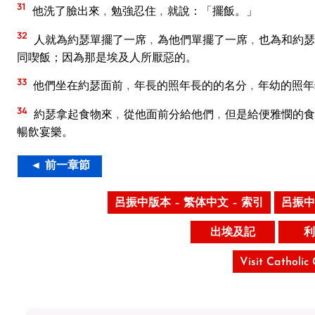
31
他洗了臉出來﹐勉強忍住﹐就說：「擺飯。」
32
人就為約瑟單擺了一席﹐為他們單擺了一席﹐也為和約瑟
同喫飯；因為那是埃及人所厭惡的。
33
他們坐在約瑟面前﹐年長的照年長的的名分﹐年幼的照年
34
約瑟拿起食物來﹐從他面前分給他們﹐但是給便雅憫的食
暢飲宴樂。
◄ 前一章節
呂振中版本 – 繁体中文 – 索引
呂振中
出埃及記
利
Visit Catholic