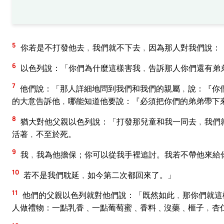
5
你若是不打發他去﹐我們就不下去﹐因為那人對我們說：
6
以色列說：「你們為什麼這樣害我﹐告訴那人你們還有弟
7
他們說：「那人詳細地問到我們和我們的親屬﹐說：『你
的大意告訴他﹐哪能知道他要說：『必須把你們的弟弟帶下
8
猶大對他父親以色列說：「打發那兒童和我一同去﹐我們
活著﹐不至於死。
9
我﹐我為他擔保；你可以從我手裡追討。我若不帶他來給
10
若不是我們耽延﹐如今第二次都回來了。」
11
他們的父親以色列就對他們說：「既然如此﹐那你們就這
人做禮物：一點乳香﹑一點葡萄蜜﹑香料﹑沒藥﹑榧子﹐杏