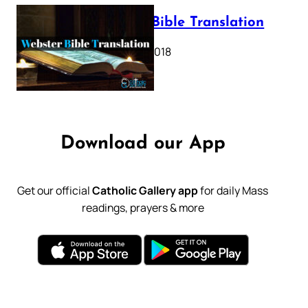
Webster Bible Translation
October 11, 2018
Download our App
Get our official
Catholic Gallery app
for daily Mass
readings, prayers & more