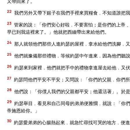
又帶回來了。
22
我們另外又帶下銀子在我們手裡來買糧食﹐不知道誰把我
23
管家的說：「你們安心好啦﹐不要害怕；是你們的上帝﹑
早已到我這裡來了。」他就把西緬帶出來給他們。
24
那人就領他們那些人進約瑟的屋裡﹐拿水給他們洗腳﹐
25
他們就豫備那些禮物﹐等候約瑟中午進來﹐因為他們聽
26
約瑟來到家裡﹐他們就把手中的禮物拿進屋去給他﹐又
27
約瑟問他們平安不平安；又問說：「你們的父親﹐你們所
28
他們說：「你僕人我們的父親都平安；他還活著」。於
29
約瑟舉目﹐看見和自己同母的弟弟便雅憫﹐就說：「你們
帝施恩給你。」
30
約瑟愛弟弟的心腸熱起來﹐就急忙尋找可哭的地方﹐便進