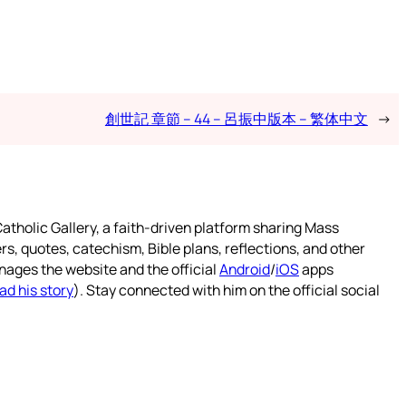
創世記 章節 – 44 – 呂振中版本 – 繁体中文
→
atholic Gallery, a faith-driven platform sharing Mass
rs, quotes, catechism, Bible plans, reflections, and other
nages the website and the official
Android
/
iOS
apps
ad his story
). Stay connected with him on the official social