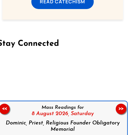
READ CATECHISM
Stay Connected
on Facebook
Follow us on Instagram
Follow us on X
Subscribe to our YouTube Channel
Follow us on WhatsApp
Mass Readings for
<<
>>
8 August 2026,
Saturday
Dominic, Priest, Religious Founder Obligatory
Memorial