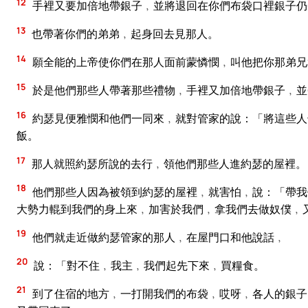
12
手裡又要加倍地帶銀子﹐並將退回在你們布袋口裡銀子仍
13
也帶著你們的弟弟﹐起身回去見那人。
14
願全能的上帝使你們在那人面前蒙憐憫﹐叫他把你那弟兄
15
於是他們那些人帶著那些禮物﹐手裡又加倍地帶銀子﹐並
16
約瑟見便雅憫和他們一同來﹐就對管家的說：「將這些人
飯。
17
那人就照約瑟所說的去行﹐領他們那些人進約瑟的屋裡。
18
他們那些人因為被領到約瑟的屋裡﹐就害怕﹐說：「帶我
大勢力輥到我們的身上來﹐加害於我們﹐拿我們去做奴僕﹐
19
他們就走近做約瑟管家的那人﹐在屋門口和他說話﹐
20
說：「對不住﹐我主﹐我們起先下來﹐買糧食。
21
到了住宿的地方﹐一打開我們的布袋﹐哎呀﹐各人的銀子