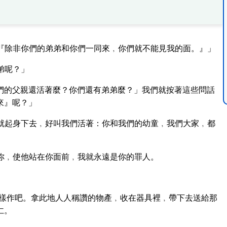
『除非你們的弟弟和你們一同來﹐你們就不能見我的面。』」
弟呢？」
們的父親還活著麼？你們還有弟弟麼？」我們就按著這些問話
來』呢？」
就起身下去﹐好叫我們活著：你和我們的幼童﹐我們大家﹐都
你﹐使他站在你面前﹐我就永遠是你的罪人。
樣作吧。拿此地人人稱讚的物產﹐收在器具裡﹐帶下去送給那
仁。