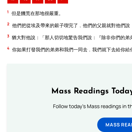
1
但是饑荒在那地很嚴重。
2
他們把從埃及帶來的穀子喫完了﹐他們的父親就對他們說
3
猶大對他說：「那人切切地驚告我們說：『除非你們的弟
4
你如果打發我們的弟弟和我們一同去﹐我們就下去給你給
Mass Readings Today
Follow today's Mass readings in t
MASS REA