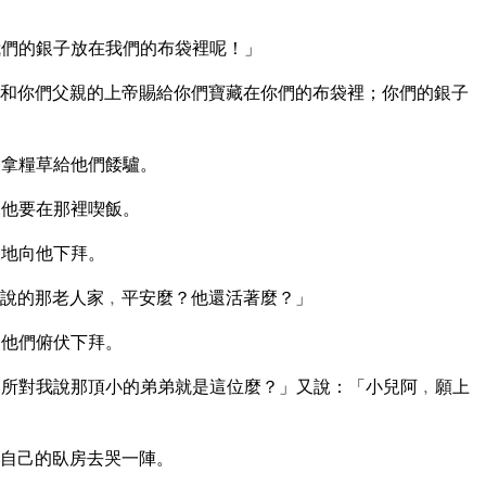
們的銀子放在我們的布袋裡呢！」
和你們父親的上帝賜給你們寶藏在你們的布袋裡；你們的銀子
又拿糧草給他們餧驢。
說他要在那裡喫飯。
伏地向他下拜。
說的那老人家﹐平安麼？他還活著麼？」
是他們俯伏下拜。
所對我說那頂小的弟弟就是這位麼？」又說：「小兒阿﹐願上
自己的臥房去哭一陣。