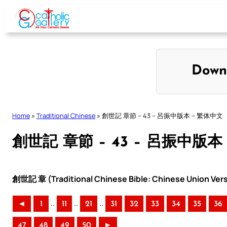
Skip
to
content
Down
Home
»
Traditional Chinese
»
創世記 章節 – 43 – 呂振中版本 – 繁体中文
創世記 章節 – 43 – 呂振中版本
創世記 章 (Traditional Chinese Bible: Chinese Union Ver
..
..
..
◄
1
11
21
31
32
33
34
35
36
47
48
49
50
►