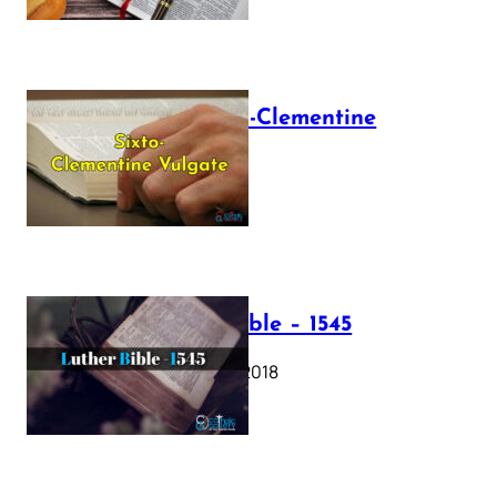
The Sixto-Clementine
Vulgate
July 12, 2025
Luther Bible – 1545
October 17, 2018