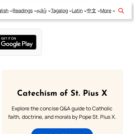
lish
Readings
தமிழ்
Tagalog
Latin
中文
More
Catechism of St. Pius X
Explore the concise Q&A guide to Catholic
faith, doctrine, and morals by Pope St. Pius X.