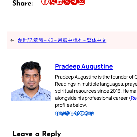
Share this article on Facebook
Share this article on WhatsApp
Share this article on LinkedIn
Share this article on X
Share this article on Telegram
Email this Article
Share:
←
創世記 章節 – 42 – 呂振中版本 – 繁体中文
Pradeep Augustine
Pradeep Augustine is the founder of C
Readings in multiple languages, praye
spiritual resources since 2013. He ma
alongside his professional career (
Re
profiles below.
Follow Pradeep on Facebook
Follow Pradeep on Instagram
Follow Pradeep on X
Follow Pradeep on LinkedIn
Follow Pradeep on Pinterest
Subscribe to Pradeep’s Youtube Channel
Follow Pradeep on WordPress
Follow Pradeep on GitHub
Leave a Reply