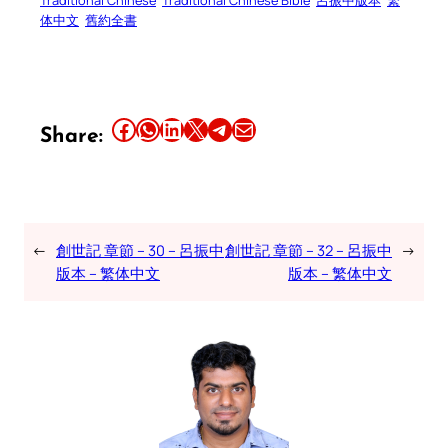
体中文
舊約全書
Share this article on Facebook
Share this article on WhatsApp
Share this article on LinkedIn
Share this article on X
Share this article on Telegram
Email this Article
Share:
←
創世記 章節 – 30 – 呂振中
創世記 章節 – 32 – 呂振中
→
版本 – 繁体中文
版本 – 繁体中文