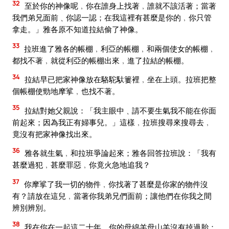
32
至於你的神像呢﹐你在誰身上找著﹐誰就不該活著；當著
我們弟兄面前﹑你認一認；在我這裡有甚麼是你的﹐你只管
拿走。」雅各原不知道拉結偷了神像。
33
拉班進了雅各的帳棚﹐利亞的帳棚﹐和兩個使女的帳棚﹐
都找不著﹐就從利亞的帳棚出來﹐進了拉結的帳棚。
34
拉結早已把家神像放在駱駝馱簍裡﹐坐在上頭。拉班把整
個帳棚使勁地摩挲﹐也找不著。
35
拉結對她父親說：「我主眼中﹑請不要生氣我不能在你面
前起來；因為我正有婦事兒。」這樣﹐拉班搜尋來搜尋去﹐
竟沒有把家神像找出來。
36
雅各就生氣﹐和拉班爭論起來；雅各回答拉班說：「我有
甚麼過犯﹐甚麼罪惡﹐你竟火急地追我？
37
你摩挲了我一切的物件﹐你找著了甚麼是你家的物件沒
有？請放在這兒﹐當著你我弟兄們面前；讓他們在你我之間
辨別辨別。
38
我在你在一起這二十年﹐你的母綿羊母山羊沒有掉過胎；