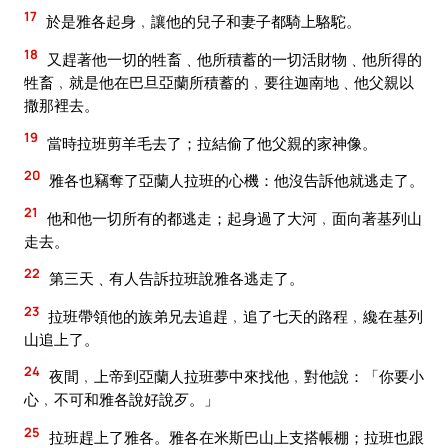
17
於是雅各起身﹐讓他的兒子和妻子都騎上駱駝。
18
又趕著他一切的牲畜﹑他所積蓄的一切活財物﹑他所得的
牲畜﹐就是他在巴旦亞蘭所積蓄的﹐要往迦南地﹑他父親以
撒那裡去。
19
當時拉班剪羊毛去了；拉結偷了他父親的家神像。
20
雅各也竊奪了亞蘭人拉班的心機：他沒告訴他就逃走了。
21
他和他一切所有的都逃走；起身過了大河﹐面向著基列山
走去。
22
第三天﹑有人告訴拉班說雅各逃走了。
23
拉班帶領他的族弟兄去追趕﹐追了七天的路程﹐纔在基列
山追上了。
24
夜間﹐上帝到亞蘭人拉班夢中來找他﹐對他說：「你要小
心﹐不可和雅各說好說歹。」
25
拉班趕上了雅各。雅各在米斯巴山上支搭帳棚；拉班也跟