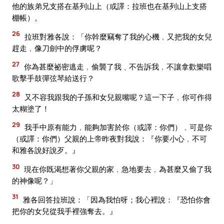
他的族弟兄支搭在基列山上（或譯：拉班也在基列山上支搭
棚帳）。
26
拉班對雅各說：「你幹麼竊奪了我的心機﹐又把我的女兒
趕走﹐像刀劍中的俘虜呢？
27
你為甚麼祕密逃走﹐偷襲了我﹑不告訴我﹐不讓拿歡樂唱
歌擊手鼓彈弦琴給送行？
28
又不容我跟我的子孫和女兒親嘴呢？這一下子﹐你可作得
太糊塗了！
29
我手中原有能力﹐能夠加害於你（或譯：你們）﹐可是你
（或譯：你們）父親的上帝昨夜對我說：『你要小心﹐不可
和雅各說好說歹。』
30
現在你既渴想著你父親的家﹐急地要去﹐為甚麼又偷了我
的神像呢？」
31
雅各回答拉班說：「因為我怕呀；我心裡說：『恐怕你會
把你的女兒從我手裡強奪去。』