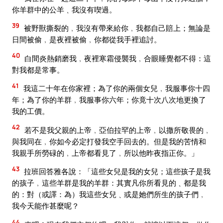
你羊群中的公羊﹑我沒有喫過。
39
被野獸撕裂的﹐我沒有帶來給你﹐我都自己賠上；無論是
日間被偷﹐是夜裡被偷﹐你都從我手裡追討。
40
白間炎熱銷磨我﹐夜裡寒霜侵襲我﹐合眼睡覺都不得：這
對我都是常事。
41
我這二十年在你家裡；為了你的兩個女兒﹐我服事你十四
年；為了你的羊群﹐我服事你六年；你竟十次八次地更換了
我的工價。
42
若不是我父親的上帝﹐亞伯拉罕的上帝﹐以撒所敬畏的﹐
與我同在﹐你如今必定打發我空手回去的。但是我的苦情和
我親手所勞碌的﹐上帝都看見了﹐所以他昨夜指正你。」
43
拉班回答雅各說：「這些女兒是我的女兒；這些孩子是我
的孩子﹐這些羊群是我的羊群：其實凡你所看見的﹑都是我
的：對（或譯：為）我這些女兒﹑或是她們所生的孩子們﹐
我今天能作甚麼呢？
44