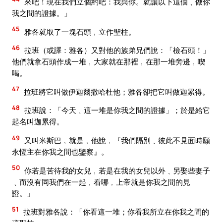
來吧！現在我們立個約吧：我與你。就讓以下這個﹑做你
我之間的證據。」
45
雅各就取了一塊石頭﹐立作聖柱。
46
拉班（或譯：雅各）又對他的族弟兄們說：「檢石頭！」
他們就拿石頭作成一堆﹐大家就在那裡﹐在那一堆旁邊﹐喫
喝。
47
拉班將它叫做伊迦爾撒哈杜他；雅各卻把它叫做迦累得。
48
拉班說：「今天﹑這一堆是你我之間的證據」；於是給它
起名叫迦累得。
49
又叫米斯巴﹐就是﹐他說﹐『我們隔別﹑彼此不見面時願
永恆主在你我之間也鑒察』。
50
你若是苦待我的女兒﹐若是在我的女兒以外﹑另娶些妻子
﹑而沒有同我們在一起﹐看哪﹐上帝就是你我之間的見
證。」
51
拉班對雅各說：「你看這一堆；你看我所立在你我之間的