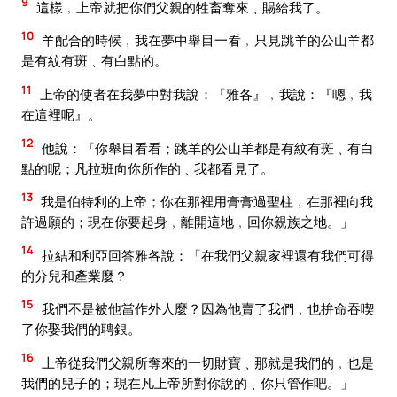
9
這樣﹐上帝就把你們父親的牲畜奪來﹑賜給我了。
10
羊配合的時候﹐我在夢中舉目一看﹐只見跳羊的公山羊都
是有紋有斑﹑有白點的。
11
上帝的使者在我夢中對我說：『雅各』﹐我說：『嗯﹐我
在這裡呢』。
12
他說：『你舉目看看；跳羊的公山羊都是有紋有斑﹑有白
點的呢；凡拉班向你所作的﹑我都看見了。
13
我是伯特利的上帝；你在那裡用膏膏過聖柱﹐在那裡向我
許過願的；現在你要起身﹐離開這地﹐回你親族之地。」
14
拉結和利亞回答雅各說：「在我們父親家裡還有我們可得
的分兒和產業麼？
15
我們不是被他當作外人麼？因為他賣了我們﹐也拚命吞喫
了你娶我們的聘銀。
16
上帝從我們父親所奪來的一切財寶﹑那就是我們的﹐也是
我們的兒子的；現在凡上帝所對你說的﹑你只管作吧。」