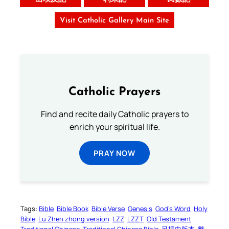
Visit Catholic Gallery Main Site
Catholic Prayers
Find and recite daily Catholic prayers to
enrich your spiritual life.
PRAY NOW
Tags:
Bible
Bible Book
Bible Verse
Genesis
God’s Word
Holy
Bible
Lu Zhen zhong version
LZZ
LZZT
Old Testament
Traditional Chinese
Traditional Chinese Bible
呂振中版本
繁