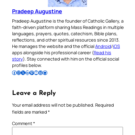
Pradeep Augustine
Pradeep Augustine is the founder of Catholic Gallery, a
faith-driven platform sharing Mass Readings in multiple
languages, prayers, quotes, catechism, Bible plans,
reflections, and other spiritual resources since 2013.
He manages the website and the official
Android
/
iOS
apps alongside his professional career (
Read his
story
). Stay connected with him on the official social
profiles below.
Follow Pradeep on Facebook
Follow Pradeep on Instagram
Follow Pradeep on X
Follow Pradeep on LinkedIn
Follow Pradeep on Pinterest
Subscribe to Pradeep’s Youtube Channel
Follow Pradeep on WordPress
Follow Pradeep on GitHub
Leave a Reply
Your email address will not be published.
Required
fields are marked
*
Comment
*