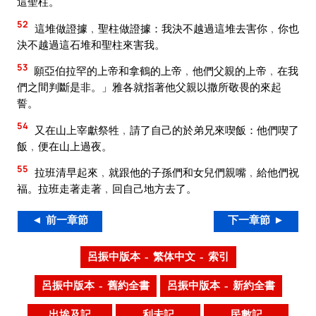
這聖柱。
52
這堆做證據﹐聖柱做證據：我決不越過這堆去害你﹐你也
決不越過這石堆和聖柱來害我。
53
願亞伯拉罕的上帝和拿鶴的上帝﹐他們父親的上帝﹐在我
們之間判斷是非。」雅各就指著他父親以撒所敬畏的來起
誓。
54
又在山上宰獻祭牲﹐請了自己的於弟兄來喫飯：他們喫了
飯﹐便在山上過夜。
55
拉班清早起來﹐就跟他的子孫們和女兒們親嘴﹐給他們祝
福。拉班走著走著﹐回自己地方去了。
◄ 前一章節
下一章節 ►
呂振中版本 – 繁体中文 – 索引
呂振中版本 – 舊約全書
呂振中版本 – 新約全書
出埃及記
利未記
民數記