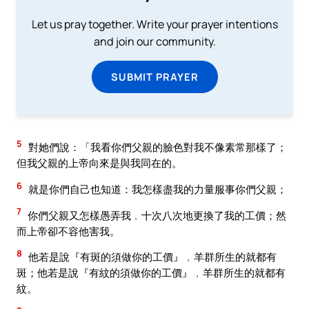
Let us pray together. Write your prayer intentions
and join our community.
SUBMIT PRAYER
5
對她們說：「我看你們父親的臉色對我不像素常那樣了；
但我父親的上帝向來是與我同在的。
6
就是你們自己也知道：我怎樣盡我的力量服事你們父親；
7
你們父親又怎樣愚弄我﹐十次八次地更換了我的工價；然
而上帝卻不容他害我。
8
他若是說『有斑的須做你的工價』﹐羊群所生的就都有
斑；他若是說『有紋的須做你的工價』﹐羊群所生的就都有
紋。