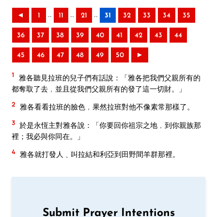
..
..
..
◄
1
11
21
31
32
33
34
35
36
37
38
39
40
41
42
43
44
45
46
47
48
49
50
►
1
雅各聽見拉班的兒子們有話說：「雅各把我們父親所有的
都奪取了去﹐並且從我們父親所有的發了這一切財。」
2
雅各看看拉班的臉色﹐果然拉班對他不像素常那樣了。
3
於是永恆主對雅各說：「你要回你祖宗之地﹐到你親族那
裡；我必與你同在。」
4
雅各就打發人﹑叫拉結和利亞到田野間羊群那裡。
Submit Prayer Intentions