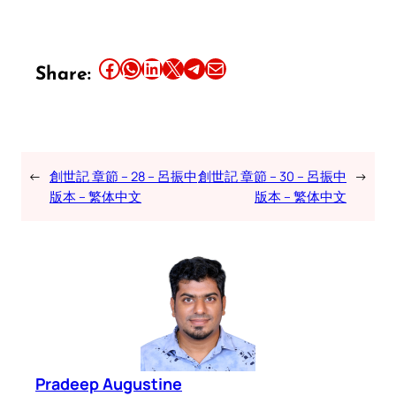
Share this article on Facebook
Share this article on WhatsApp
Share this article on LinkedIn
Share this article on X
Share this article on Telegram
Email this Article
Share:
←
創世記 章節 – 28 – 呂振中
創世記 章節 – 30 – 呂振中
→
版本 – 繁体中文
版本 – 繁体中文
Pradeep Augustine