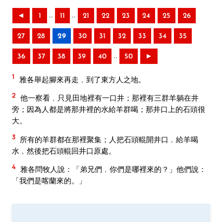
..
..
◄
1
11
21
22
23
24
25
26
27
28
29
30
31
32
33
34
35
..
36
37
38
39
40
50
►
1
雅各舉起腳來再走﹐到了東方人之地。
2
他一察看﹐只見田地裡有一口井；那裡有三群羊躺在井
旁；因為人都是將那井裡的水給羊群喝；那井口上的石頭很
大。
3
所有的羊群都在那裡聚集；人把石頭輥開井口﹐給羊喝
水﹐然後把石頭輥回井口原處。
4
雅各問牧人說：「弟兄們﹐你們是哪裡來的？」他們說：
「我們是喀蘭來的。」