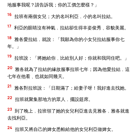
地服事我呢？請告訴我；你的工價怎麼樣？」
16
拉班有兩個女兒；大的名叫利亞﹐小的名叫拉結。
17
利亞的眼睛沒有神氣﹐拉結卻生得丰姿俊秀﹑容貌美麗。
18
雅各愛拉結﹐就說：「我願為你的小女兒拉結服事你七
年。」
19
拉班說：「將她給你﹑比給別人好；你就和我同住吧。」
20
雅各就為了拉結的緣故服事拉班七年；因為他愛拉結﹐這
七年在他看﹑也就如同幾天。
21
雅各對拉班說：「日期滿了；給妻子呀！我好進去找她。
22
拉班就聚集那地方的眾人﹐擺設筵席。
23
到了晚上﹐拉班領了她的女兒利亞進去見雅各﹐雅各就進
去找利亞。
24
拉班又將自己的婢女悉帕給他的女兒利亞做婢女。