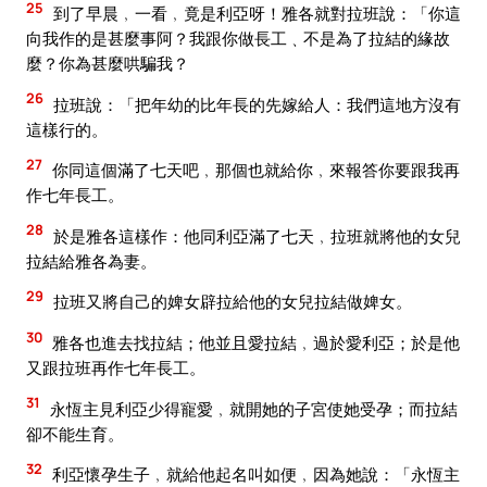
25
到了早晨﹐一看﹐竟是利亞呀！雅各就對拉班說：「你這
向我作的是甚麼事阿？我跟你做長工﹑不是為了拉結的緣故
麼？你為甚麼哄騙我？
26
拉班說：「把年幼的比年長的先嫁給人：我們這地方沒有
這樣行的。
27
你同這個滿了七天吧﹐那個也就給你﹐來報答你要跟我再
作七年長工。
28
於是雅各這樣作：他同利亞滿了七天﹐拉班就將他的女兒
拉結給雅各為妻。
29
拉班又將自己的婢女辟拉給他的女兒拉結做婢女。
30
雅各也進去找拉結；他並且愛拉結﹐過於愛利亞；於是他
又跟拉班再作七年長工。
31
永恆主見利亞少得寵愛﹐就開她的子宮使她受孕；而拉結
卻不能生育。
32
利亞懷孕生子﹐就給他起名叫如便﹐因為她說：「永恆主