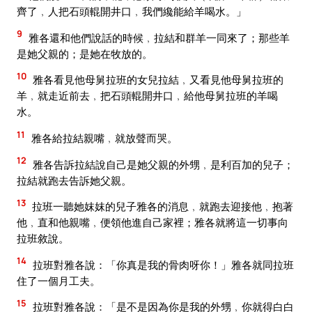
齊了﹐人把石頭輥開井口﹐我們纔能給羊喝水。」
9
雅各還和他們說話的時候﹐拉結和群羊一同來了；那些羊
是她父親的；是她在牧放的。
10
雅各看見他母舅拉班的女兒拉結﹐又看見他母舅拉班的
羊﹐就走近前去﹐把石頭輥開井口﹐給他母舅拉班的羊喝
水。
11
雅各給拉結親嘴﹐就放聲而哭。
12
雅各告訴拉結說自己是她父親的外甥﹐是利百加的兒子；
拉結就跑去告訴她父親。
13
拉班一聽她妺妺的兒子雅各的消息﹐就跑去迎接他﹐抱著
他﹐直和他親嘴﹐便領他進自己家裡；雅各就將這一切事向
拉班敘說。
14
拉班對雅各說：「你真是我的骨肉呀你！」雅各就同拉班
住了一個月工夫。
15
拉班對雅各說：「是不是因為你是我的外甥﹐你就得白白