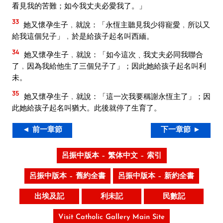
看見我的苦難；如今我丈夫必愛我了。」
33
她又懷孕生子﹐就說：「永恆主聽見我少得寵愛﹐所以又
給我這個兒子」﹐於是給孩子起名叫西緬。
34
她又懷孕生子﹐就說：「如今這次﹑我丈夫必同我聯合
了﹐因為我給他生了三個兒子了」；因此她給孩子起名叫利
未。
35
她又懷孕生子﹐就說：「這一次我要稱謝永恆主了」；因
此她給孩子起名叫猶大。此後就停了生育了。
◄ 前一章節
下一章節 ►
呂振中版本 – 繁体中文 – 索引
呂振中版本 – 舊約全書
呂振中版本 – 新約全書
出埃及記
利未記
民數記
Visit Catholic Gallery Main Site