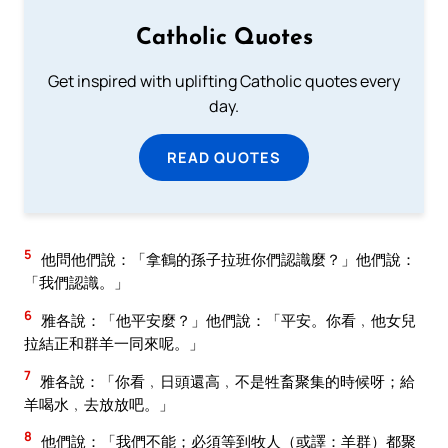
Catholic Quotes
Get inspired with uplifting Catholic quotes every
day.
READ QUOTES
5
他問他們說：「拿鶴的孫子拉班你們認識麼？」他們說：
「我們認識。」
6
雅各說：「他平安麼？」他們說：「平安。你看﹐他女兒
拉結正和群羊一同來呢。」
7
雅各說：「你看﹐日頭還高﹐不是牲畜聚集的時候呀；給
羊喝水﹐去放放吧。」
8
他們說：「我們不能；必須等到牧人（或譯：羊群）都聚