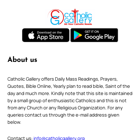
About us
Catholic Gallery offers Daily Mass Readings, Prayers,
Quotes, Bible Online, Yearly plan to read bible, Saint of the
day and much more. Kindly note that this site is maintained
by a small group of enthusiastic Catholics and this is not
from any Church or any Religious Organization. For any
queries contact us through the e-mail address given
below.
Contact us:
info@catholicgallery.org