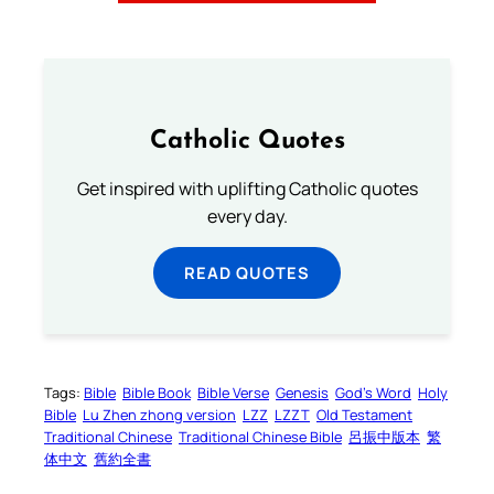
Catholic Quotes
Get inspired with uplifting Catholic quotes
every day.
READ QUOTES
Tags:
Bible
Bible Book
Bible Verse
Genesis
God’s Word
Holy
Bible
Lu Zhen zhong version
LZZ
LZZT
Old Testament
Traditional Chinese
Traditional Chinese Bible
呂振中版本
繁
体中文
舊約全書