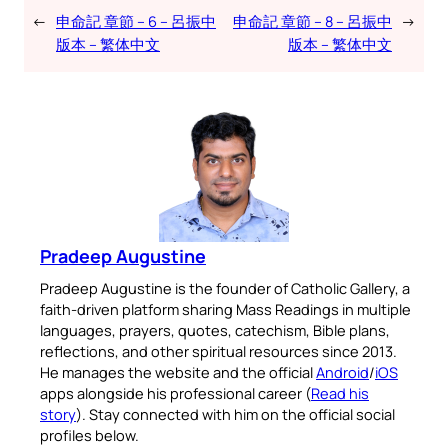
←
申命記 章節 – 6 – 呂振中
申命記 章節 – 8 – 呂振中
→
版本 – 繁体中文
版本 – 繁体中文
Pradeep Augustine
Pradeep Augustine is the founder of Catholic Gallery, a
faith-driven platform sharing Mass Readings in multiple
languages, prayers, quotes, catechism, Bible plans,
reflections, and other spiritual resources since 2013.
He manages the website and the official
Android
/
iOS
apps alongside his professional career (
Read his
story
). Stay connected with him on the official social
profiles below.