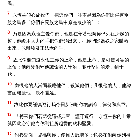
民。
7
永恆主傾心於你們﹐揀選你們﹐並不是因為你們比任何別
族之民多〔你們在萬族之民中原是最少的〕；
8
乃是因為永恆主愛你們﹐他是在守著他向你們列祖所起的
誓﹐他纔用大力的手把你們領出來﹐把你們從為奴之家贖救
出來﹑脫離埃及王法老的手。
9
故此你要知道永恆主你的上帝﹑他是上帝﹑是可信可靠的
上帝；他向愛他守他誡命的人守約﹑並守堅固的愛﹑到千
代﹐
10
向恨他的人當面報應他們﹑殺滅他們；凡恨他的人﹑他總
當面報應他﹐決不遲延。
11
故此你要謹慎遵行我今日所吩咐你的誡命﹑律例和典章。
12
「將來你們若聽從這些典章﹑謹守遵行﹐永恆主你的上帝
就因此必守他向你列祖所起誓的約和堅愛。
13
他必愛你﹐賜福與你﹐使你人數增多；也必在他向你列祖