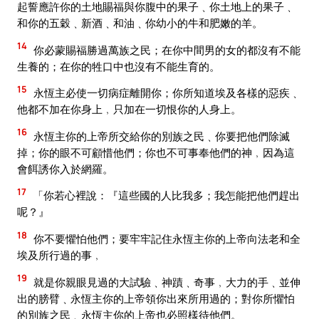
起誓應許你的土地賜福與你腹中的果子﹑你土地上的果子﹑
和你的五穀﹑新酒﹑和油﹑你幼小的牛和肥嫩的羊。
14
你必蒙賜福勝過萬族之民；在你中間男的女的都沒有不能
生養的；在你的牲口中也沒有不能生育的。
15
永恆主必使一切病症離開你；你所知道埃及各樣的惡疾﹑
他都不加在你身上﹐只加在一切恨你的人身上。
16
永恆主你的上帝所交給你的別族之民﹑你要把他們除滅
掉；你的眼不可顧惜他們；你也不可事奉他們的神﹐因為這
會餌誘你入於網羅。
17
「你若心裡說：『這些國的人比我多；我怎能把他們趕出
呢？』
18
你不要懼怕他們；要牢牢記住永恆主你的上帝向法老和全
埃及所行過的事﹐
19
就是你親眼見過的大試驗﹑神蹟﹑奇事﹐大力的手﹑並伸
出的膀臂﹑永恆主你的上帝領你出來所用過的；對你所懼怕
的別族之民﹑永恆主你的上帝也必照樣待他們。