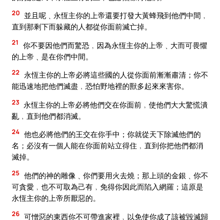
20
並且呢﹑永恆主你的上帝還要打發大黃蜂飛到他們中間﹐
直到那剩下而躲藏的人都從你面前滅亡掉。
21
你不要因他們而驚恐﹐因為永恆主你的上帝﹑大而可畏懼
的上帝﹑是在你們中間。
22
永恆主你的上帝必將這些國的人從你面前漸漸肅清；你不
能迅速地把他們滅盡﹐恐怕野地裡的獸多起來來害你。
23
永恆主你的上帝必將他們交在你面前﹐使他們大大驚慌潰
亂﹐直到他們都消滅。
24
他也必將他們的王交在你手中；你就從天下除滅他們的
名；必沒有一個人能在你面前站立得住﹐直到你把他們都消
滅掉。
25
他們的神的雕像﹑你們要用火去燒；那上頭的金銀﹑你不
可貪愛﹐也不可取為己有﹐免得你因此而陷入網羅；這原是
永恆主你的上帝所厭惡的。
26
可憎惡的東西你不可帶進家裡﹐以免使你成了該被毀滅歸