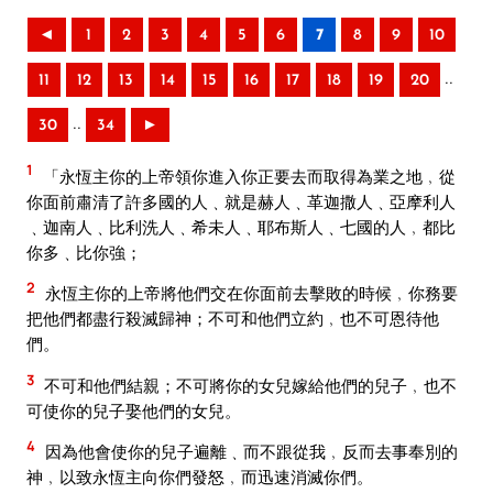
◄
1
2
3
4
5
6
7
8
9
10
..
11
12
13
14
15
16
17
18
19
20
..
30
34
►
1
「永恆主你的上帝領你進入你正要去而取得為業之地﹐從
你面前肅清了許多國的人﹑就是赫人﹑革迦撒人﹑亞摩利人
﹑迦南人﹑比利洗人﹑希未人﹑耶布斯人﹑七國的人﹐都比
你多﹑比你強；
2
永恆主你的上帝將他們交在你面前去擊敗的時候﹐你務要
把他們都盡行殺滅歸神；不可和他們立約﹐也不可恩待他
們。
3
不可和他們結親；不可將你的女兒嫁給他們的兒子﹐也不
可使你的兒子娶他們的女兒。
4
因為他會使你的兒子遍離﹑而不跟從我﹐反而去事奉別的
神﹐以致永恆主向你們發怒﹐而迅速消滅你們。