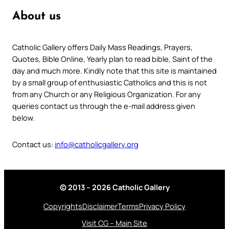
About us
Catholic Gallery offers Daily Mass Readings, Prayers,
Quotes, Bible Online, Yearly plan to read bible, Saint of the
day and much more. Kindly note that this site is maintained
by a small group of enthusiastic Catholics and this is not
from any Church or any Religious Organization. For any
queries contact us through the e-mail address given
below.
Contact us:
info@catholicgallery.org
© 2013 – 2026 Catholic Gallery
Copyrights
Disclaimer
Terms
Privacy Policy
Visit CG – Main Site