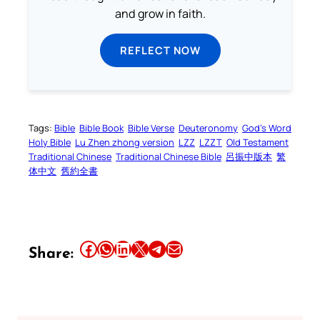
and grow in faith.
REFLECT NOW
Tags:
Bible
Bible Book
Bible Verse
Deuteronomy
God’s Word
Holy Bible
Lu Zhen zhong version
LZZ
LZZT
Old Testament
Traditional Chinese
Traditional Chinese Bible
呂振中版本
繁
体中文
舊約全書
Share this article on Facebook
Share this article on WhatsApp
Share this article on LinkedIn
Share this article on X
Share this article on Telegram
Email this Article
Share: