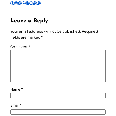
Follow Pradeep on Facebook
Follow Pradeep on Instagram
Follow Pradeep on X
Follow Pradeep on LinkedIn
Follow Pradeep on Pinterest
Subscribe to Pradeep’s Youtube Channel
Follow Pradeep on WordPress
Follow Pradeep on GitHub
Leave a Reply
Your email address will not be published.
Required
fields are marked
*
Comment
*
Name
*
Email
*