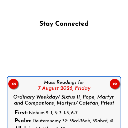
Stay Connected
Follow us on Facebook
Follow us on Instagram
Follow us on X
Subscribe to our YouTube Channel
Follow us on WhatsApp
Mass Readings for
<<
>>
7 August 2026,
Friday
Ordinary Weekday/ Sixtus II, Pope, Martyr,
and Companions, Martyrs/ Cajetan, Priest
First:
Nahum 2: 1, 3; 3: 1-3, 6-7
Psalm:
Deuteronomy 32: 35cd-36ab, 39abcd, 41