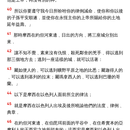
40
所以你要遵守我今日所吩咐你的律例誡命﹐使你和你以後
的子孫平安順遂﹐並使你在永恆主你的上帝所賜給你的土地
延年益壽。」
41
那時摩西在約但河東邊﹑日出的方向﹑將三座城分別出
來﹐
42
讓不知不覺﹑素來沒有仇恨﹑殺死鄰舍的兇手﹑得以逃到
那三個地方去；逃到一座這樣的城﹐就可以活著：
43
屬如便人的﹑可以逃到曠野平原之地的比悉；屬迦得人的
﹑可以逃到基列的拉末；屬瑪拿西人的﹑可以逃到巴珊的哥
蘭。」
44
以下是摩西在以色列人面前所立的律法；
45
就是摩西在以色列人出埃及後所曉諭他們的法度﹑律例﹑
典章﹐
46
在約但河東邊﹑在伯毘珥前面的平谷中﹑在住希實本的亞
摩利人的王西宏之地所頒布的；這西宏是摩西和以色列人出