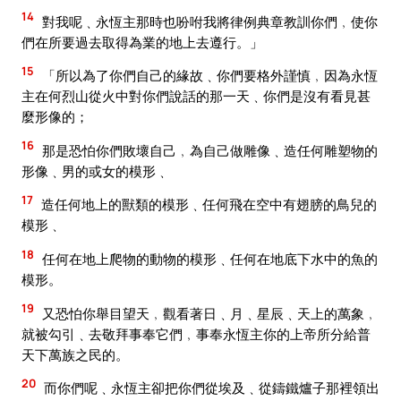
14
對我呢﹑永恆主那時也吩咐我將律例典章教訓你們﹐使你
們在所要過去取得為業的地上去遵行。」
15
「所以為了你們自己的緣故﹑你們要格外謹慎﹐因為永恆
主在何烈山從火中對你們說話的那一天﹑你們是沒有看見甚
麼形像的；
16
那是恐怕你們敗壞自己﹐為自己做雕像﹑造任何雕塑物的
形像﹑男的或女的模形﹑
17
造任何地上的獸類的模形﹑任何飛在空中有翅膀的鳥兒的
模形﹑
18
任何在地上爬物的動物的模形﹑任何在地底下水中的魚的
模形。
19
又恐怕你舉目望天﹐觀看著日﹑月﹑星辰﹑天上的萬象﹐
就被勾引﹑去敬拜事奉它們﹐事奉永恆主你的上帝所分給普
天下萬族之民的。
20
而你們呢﹑永恆主卻把你們從埃及﹑從鑄鐵爐子那裡領出