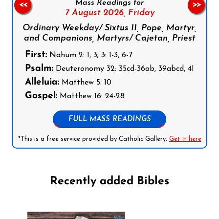
Mass Readings for
<<
>>
7 August 2026,
Friday
Ordinary Weekday/ Sixtus II, Pope, Martyr,
and Companions, Martyrs/ Cajetan, Priest
First:
Nahum 2: 1, 3; 3: 1-3, 6-7
Psalm:
Deuteronomy 32: 35cd-36ab, 39abcd, 41
Alleluia:
Matthew 5: 10
Gospel:
Matthew 16: 24-28
FULL MASS READINGS
*This is a free service provided by Catholic Gallery.
Get it here
Recently added Bibles