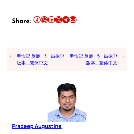
Share this article on Facebook
Share this article on WhatsApp
Share this article on LinkedIn
Share this article on X
Share this article on Telegram
Email this Article
Share:
←
申命記 章節 – 3 – 呂振中
申命記 章節 – 5 – 呂振中
→
版本 – 繁体中文
版本 – 繁体中文
Pradeep Augustine