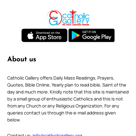
About us
Catholic Gallery offers Daily Mass Readings, Prayers,
Quotes, Bible Online, Yearly plan to read bible, Saint of the
day and much more. Kindly note that this site is maintained
by a small group of enthusiastic Catholics and this is not
from any Church or any Religious Organization. For any
queries contact us through the e-mail address given
below.
Contact us:
info@catholicgallery.org