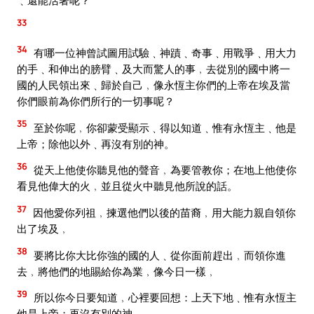
﹑還能活著呢？
33
34
有哪一位神曾試圖用試驗﹑神蹟﹑奇事﹑用戰爭﹑用大力
的手﹑和伸出的膀臂﹑及大而驚人的事﹐去從別的國中將一
國的人民領出來﹑歸於自己﹐像永恆主你們的上帝在埃及當
你們眼前為你們所行的一切事呢？
35
至於你呢﹐你卻蒙受顯示﹑得以知道﹑惟有永恆主﹑他是
上帝；除他以外﹑再沒有別的神。
36
從天上他使你聽見他的聲音﹐為要管教你；在地上他使你
看見他偉大的火﹐並且從火中聽見他所說的話。
37
因他愛你列祖﹐揀選他們以後的苗裔﹐用大能力親自領你
出了埃及﹐
38
要將比你大比你強的國的人﹑從你面前趕出﹐而領你進
去﹐將他們的地賜給你為業﹐像今日一樣﹐
39
所以你今日要知道﹐心裡要回想：上天下地﹑惟有永恆主
他是上帝；再沒有別的神。