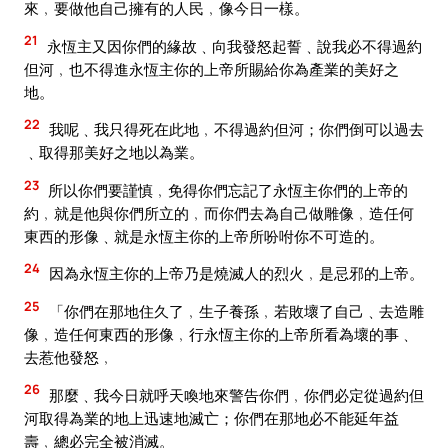
來﹐要做他自己擁有的人民﹐像今日一樣。
21
永恆主又因你們的緣故﹑向我發怒起誓﹑說我必不得過約
但河﹐也不得進永恆主你的上帝所賜給你為產業的美好之
地。
22
我呢﹑我只得死在此地﹐不得過約但河；你們倒可以過去
﹑取得那美好之地以為業。
23
所以你們要謹慎﹐免得你們忘記了永恆主你們的上帝的
約﹐就是他與你們所立的﹐而你們去為自己做雕像﹐造任何
東西的形像﹑就是永恆主你的上帝所吩咐你不可造的。
24
因為永恆主你的上帝乃是燒滅人的烈火﹐是忌邪的上帝。
25
「你們在那地住久了﹐生子養孫﹐若敗壞了自己﹑去造雕
像﹐造任何東西的形像﹐行永恆主你的上帝所看為壞的事﹑
去惹他發怒﹐
26
那麼﹑我今日就呼天喚地來警告你們﹐你們必定從過約但
河取得為業的地上迅速地滅亡；你們在那地必不能延年益
壽﹐總必完全被消滅。