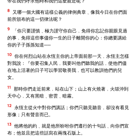
帝在我們呼求他時和我們這麼親近呢？
8
又哪一個大國有這樣公義的律例典章﹑像我今日在你們面
前所頒布的這一切律法呢？
9
「你只要謹慎﹑極力謹守你自己﹐免得你忘記你親眼見過
的事﹐免得這些事儘你一生的日子離開你的心：你總要講給
你的子子孫孫知道──
10
你在何烈山站在永恆主你的上帝面前那一天﹐永恆主怎樣
對我說：『你要召集人民﹐我要叫他們聽我的話﹐使他們儘
在地上活著的日子可以學習敬畏我﹐也可以教訓他們的兒
女。
11
那時你們走近前來﹐站在山下；山上有火燒著﹐火燄沖到
天中心﹐又有黑暗﹑密雲﹑暗霧。
12
永恆主從火中對你們講話；你們只聽見聽音﹐卻沒有看見
形像；只有聲音而已。
13
他將他的約﹑就是他所吩咐你們遵行的十句話﹑向你們宣
布；他並且把這些話寫在兩塊石版上。