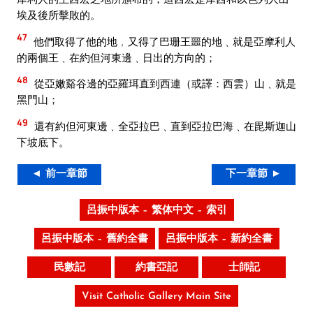
埃及後所擊敗的。
47
他們取得了他的地﹐又得了巴珊王噩的地﹑就是亞摩利人
的兩個王﹑在約但河東邊﹑日出的方向的；
48
從亞嫩谿谷邊的亞羅珥直到西連（或譯：西雲）山﹑就是
黑門山；
49
還有約但河東邊﹑全亞拉巴﹑直到亞拉巴海﹑在毘斯迦山
下坡底下。
◄ 前一章節
下一章節 ►
呂振中版本 – 繁体中文 – 索引
呂振中版本 – 舊約全書
呂振中版本 – 新約全書
民數記
約書亞記
士師記
Visit Catholic Gallery Main Site