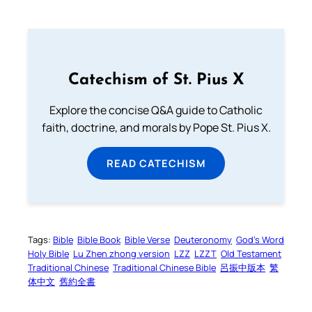
Catechism of St. Pius X
Explore the concise Q&A guide to Catholic
faith, doctrine, and morals by Pope St. Pius X.
READ CATECHISM
Tags:
Bible
Bible Book
Bible Verse
Deuteronomy
God’s Word
Holy Bible
Lu Zhen zhong version
LZZ
LZZT
Old Testament
Traditional Chinese
Traditional Chinese Bible
呂振中版本
繁
体中文
舊約全書