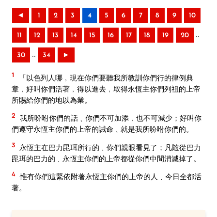
◄
1
2
3
4
5
6
7
8
9
10
..
11
12
13
14
15
16
17
18
19
20
..
30
34
►
1
「以色列人哪﹐現在你們要聽我所教訓你們行的律例典
章﹐好叫你們活著﹐得以進去﹐取得永恆主你們列祖的上帝
所賜給你們的地以為業。
2
我所吩咐你們的話﹑你們不可加添﹐也不可減少；好叫你
們遵守永恆主你們的上帝的誡命﹑就是我所吩咐你們的。
3
永恆主在巴力毘珥所行的﹑你們親眼看見了；凡隨從巴力
毘珥的巴力的﹑永恆主你們的上帝都從你們中間消滅掉了。
4
惟有你們這緊依附著永恆主你們的上帝的人﹑今日全都活
著。