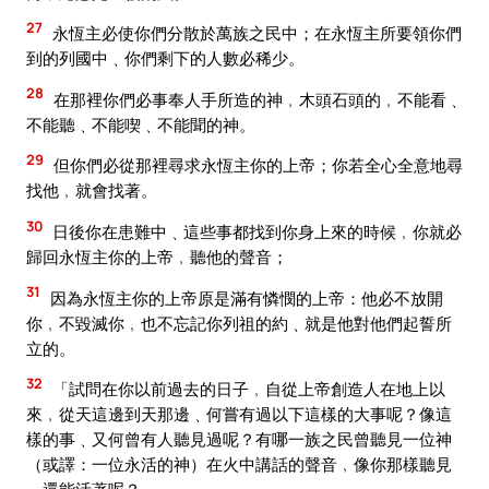
27
永恆主必使你們分散於萬族之民中；在永恆主所要領你們
到的列國中﹑你們剩下的人數必稀少。
28
在那裡你們必事奉人手所造的神﹐木頭石頭的﹐不能看﹑
不能聽﹑不能喫﹑不能聞的神。
29
但你們必從那裡尋求永恆主你的上帝；你若全心全意地尋
找他﹐就會找著。
30
日後你在患難中﹑這些事都找到你身上來的時候﹐你就必
歸回永恆主你的上帝﹐聽他的聲音；
31
因為永恆主你的上帝原是滿有憐憫的上帝：他必不放開
你﹐不毀滅你﹐也不忘記你列祖的約﹑就是他對他們起誓所
立的。
32
「試問在你以前過去的日子﹐自從上帝創造人在地上以
來﹐從天這邊到天那邊﹑何嘗有過以下這樣的大事呢？像這
樣的事﹑又何曾有人聽見過呢？有哪一族之民曾聽見一位神
（或譯：一位永活的神）在火中講話的聲音﹐像你那樣聽見