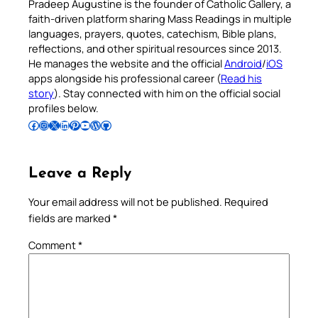
Pradeep Augustine is the founder of Catholic Gallery, a
faith-driven platform sharing Mass Readings in multiple
languages, prayers, quotes, catechism, Bible plans,
reflections, and other spiritual resources since 2013.
He manages the website and the official
Android
/
iOS
apps alongside his professional career (
Read his
story
). Stay connected with him on the official social
profiles below.
Follow Pradeep on Facebook
Follow Pradeep on Instagram
Follow Pradeep on X
Follow Pradeep on LinkedIn
Follow Pradeep on Pinterest
Subscribe to Pradeep’s Youtube Channel
Follow Pradeep on WordPress
Follow Pradeep on GitHub
Leave a Reply
Your email address will not be published.
Required
fields are marked
*
Comment
*