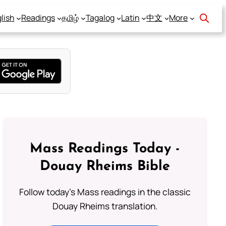
lish
Readings
தமிழ்
Tagalog
Latin
中文
More
Mass Readings Today -
Douay Rheims Bible
Follow today's Mass readings in the classic
Douay Rheims translation.