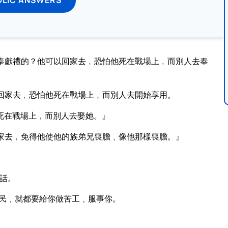
奉獻禮的？他可以回家去﹐恐怕他死在戰場上﹐而別人去奉
回家去﹐恐怕他死在戰場上﹐而別人去開始享用。
死在戰場上﹐而別人去娶她。』
家去﹐免得他使他的族弟兄喪膽﹑像他那樣喪膽。』
。
話。
民﹑就都要給你做苦工﹑服事你。