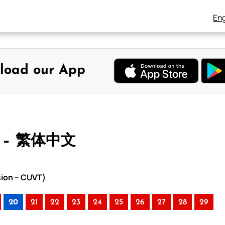
Eng
load our App
 – 繁体中文
sion – CUVT)
20
21
22
23
24
25
26
27
28
29