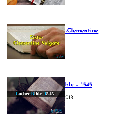
The Sixto-Clementine
Vulgate
July 12, 2025
Luther Bible – 1545
October 17, 2018