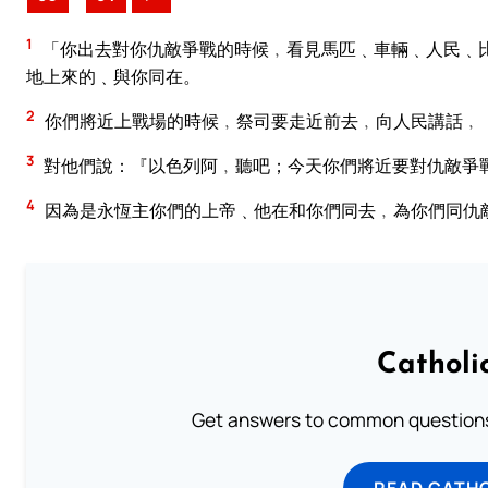
1
「你出去對你仇敵爭戰的時候﹐看見馬匹﹑車輛﹑人民﹑
地上來的﹑與你同在。
2
你們將近上戰場的時候﹐祭司要走近前去﹐向人民講話﹐
3
對他們說：『以色列阿﹐聽吧；今天你們將近要對仇敵爭
4
因為是永恆主你們的上帝﹑他在和你們同去﹐為你們同仇
Catholi
Get answers to common questions 
READ CATH