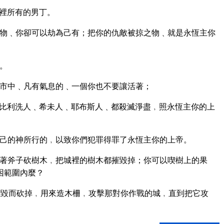
裡所有的男丁。
物﹑你卻可以劫為己有；把你的仇敵被掠之物﹑就是永恆主你
。
市中﹑凡有氣息的﹑一個你也不要讓活著；
比利洗人﹑希未人﹑耶布斯人﹑都殺滅淨盡﹐照永恆主你的上
己的神所行的﹐以致你們犯罪得罪了永恆主你的上帝。
著斧子砍樹木﹐把城裡的樹木都摧毀掉；你可以喫樹上的果
困範圍內麼？
毀而砍掉﹐用來造木柵﹐攻擊那對你作戰的城﹐直到把它攻