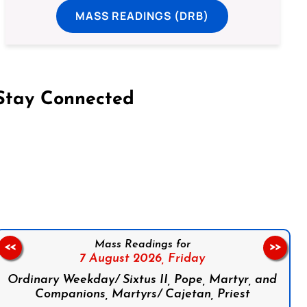
MASS READINGS (DRB)
Stay Connected
on Facebook
Follow us on Instagram
Follow us on X
Subscribe to our YouTube Channel
Follow us on WhatsApp
Mass Readings for
<<
>>
7 August 2026,
Friday
Ordinary Weekday/ Sixtus II, Pope, Martyr, and
Companions, Martyrs/ Cajetan, Priest