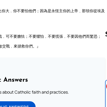
比你大﹐你不要怕他們；因為是永恆主你的上帝﹑那領你從埃及
戰﹐可不要膽怯；不要懼怕﹐不要慌張﹐不要因他們而驚恐；
敵交戰﹐來拯救你們。』
Follow us 
c Answers
about Catholic faith and practices.
OLIC ANSWERS