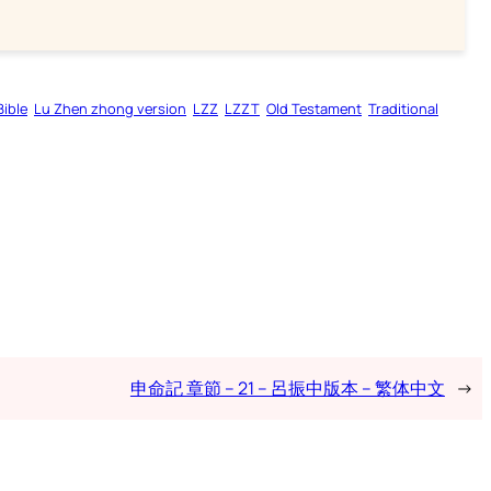
Bible
Lu Zhen zhong version
LZZ
LZZT
Old Testament
Traditional
申命記 章節 – 21 – 呂振中版本 – 繁体中文
→