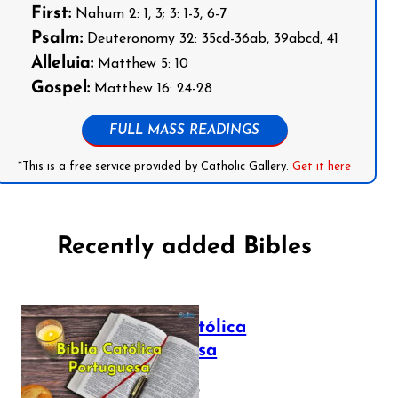
First:
Nahum 2: 1, 3; 3: 1-3, 6-7
Psalm:
Deuteronomy 32: 35cd-36ab, 39abcd, 41
Alleluia:
Matthew 5: 10
Gospel:
Matthew 16: 24-28
FULL MASS READINGS
*This is a free service provided by Catholic Gallery.
Get it here
Recently added Bibles
Bíblia Católica
Portuguesa
July 16, 2025