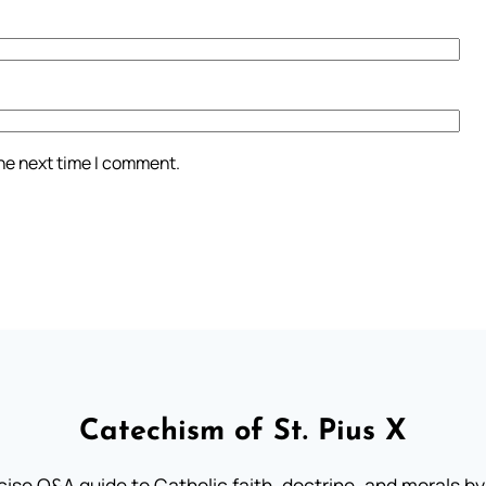
the next time I comment.
Catechism of St. Pius X
ise Q&A guide to Catholic faith, doctrine, and morals by