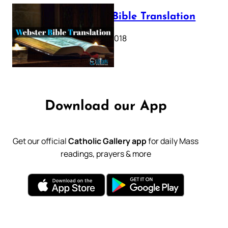
Webster Bible Translation
October 11, 2018
Download our App
Get our official
Catholic Gallery app
for daily Mass
readings, prayers & more