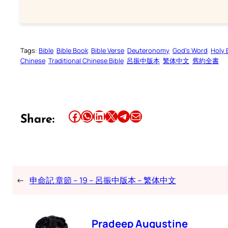
Tags:
Bible
Bible Book
Bible Verse
Deuteronomy
God’s Word
Holy 
Chinese
Traditional Chinese Bible
呂振中版本
繁体中文
舊約全書
Share this article on Facebook
Share this article on WhatsApp
Share this article on LinkedIn
Share this article on X
Share this article on Telegram
Email this Article
Share:
←
申命記 章節 – 19 – 呂振中版本 – 繁体中文
Pradeep Augustine