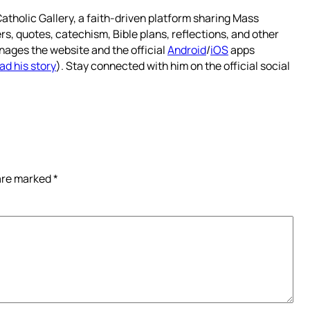
atholic Gallery, a faith-driven platform sharing Mass
rs, quotes, catechism, Bible plans, reflections, and other
nages the website and the official
Android
/
iOS
apps
ad his story
). Stay connected with him on the official social
 are marked
*