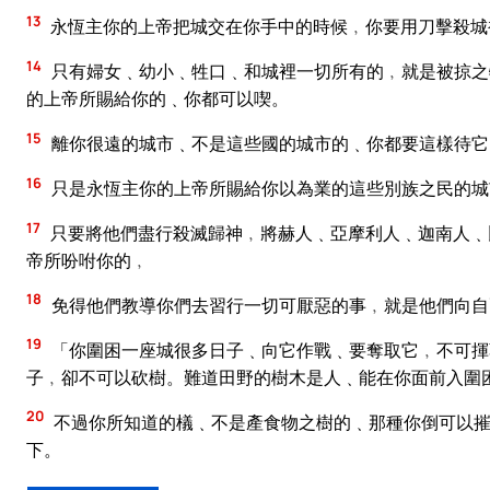
13
永恆主你的上帝把城交在你手中的時候﹐你要用刀擊殺城
14
只有婦女﹑幼小﹑牲口﹑和城裡一切所有的﹐就是被掠之
的上帝所賜給你的﹑你都可以喫。
15
離你很遠的城市﹑不是這些國的城市的﹑你都要這樣待它
16
只是永恆主你的上帝所賜給你以為業的這些別族之民的城
17
只要將他們盡行殺滅歸神﹐將赫人﹑亞摩利人﹑迦南人﹑
帝所吩咐你的﹐
18
免得他們教導你們去習行一切可厭惡的事﹐就是他們向自
19
「你圍困一座城很多日子﹑向它作戰﹑要奪取它﹐不可揮
子﹐卻不可以砍樹。難道田野的樹木是人﹑能在你面前入圍
20
不過你所知道的檥﹑不是產食物之樹的﹑那種你倒可以摧
下。