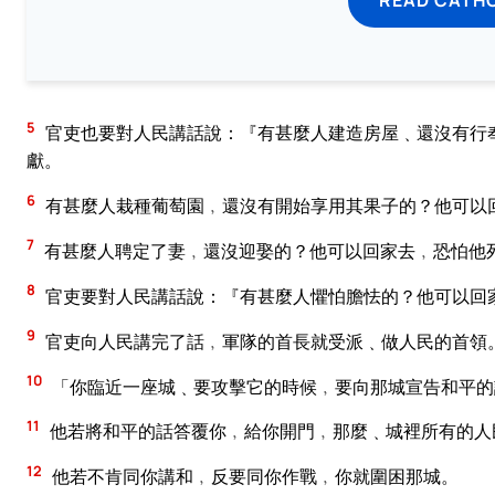
5
官吏也要對人民講話說：『有甚麼人建造房屋﹑還沒有行
獻。
6
有甚麼人栽種葡萄園﹐還沒有開始享用其果子的？他可以
7
有甚麼人聘定了妻﹐還沒迎娶的？他可以回家去﹐恐怕他
8
官吏要對人民講話說：『有甚麼人懼怕膽怯的？他可以回
9
官吏向人民講完了話﹐軍隊的首長就受派﹑做人民的首領
10
「你臨近一座城﹑要攻擊它的時候﹐要向那城宣告和平的
11
他若將和平的話答覆你﹐給你開門﹐那麼﹑城裡所有的人
12
他若不肯同你講和﹐反要同你作戰﹐你就圍困那城。