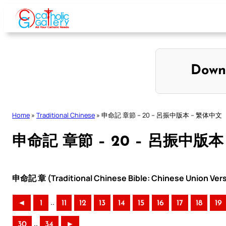
Skip
to
content
Down
Home
»
Traditional Chinese
»
申命記 章節 – 20 – 呂振中版本 – 繁体中文
申命記 章節 – 20 – 呂振中版本
申命記 章 (Traditional Chinese Bible: Chinese Union Ver
..
◄
1
11
12
13
14
15
16
17
18
19
..
30
34
►