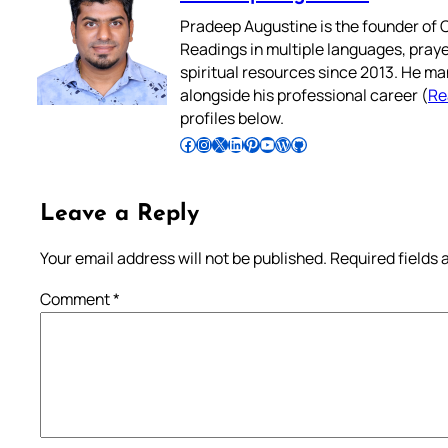
Pradeep Augustine is the founder of C
Readings in multiple languages, praye
spiritual resources since 2013. He ma
alongside his professional career (
Re
profiles below.
Follow Pradeep on Facebook
Follow Pradeep on Instagram
Follow Pradeep on X
Follow Pradeep on LinkedIn
Follow Pradeep on Pinterest
Subscribe to Pradeep’s Youtube Channel
Follow Pradeep on WordPress
Follow Pradeep on GitHub
Leave a Reply
Your email address will not be published.
Required fields
Comment
*