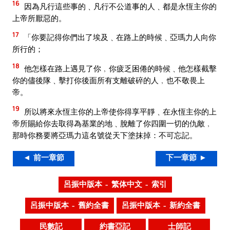
16
因為凡行這些事的﹑凡行不公道事的人﹑都是永恆主你的
上帝所厭惡的。
17
「你要記得你們出了埃及﹑在路上的時候﹑亞瑪力人向你
所行的；
18
他怎樣在路上遇見了你﹐你疲乏困倦的時候﹑他怎樣截擊
你的儘後隊﹑擊打你後面所有支離破碎的人﹐也不敬畏上
帝。
19
所以將來永恆主你的上帝使你得享平靜﹑在永恆主你的上
帝所賜給你去取得為基業的地﹑脫離了你四圍一切的仇敵﹐
那時你務要將亞瑪力這名號從天下塗抹掉：不可忘記。
◄ 前一章節
下一章節 ►
呂振中版本 – 繁体中文 – 索引
呂振中版本 – 舊約全書
呂振中版本 – 新約全書
民數記
約書亞記
士師記