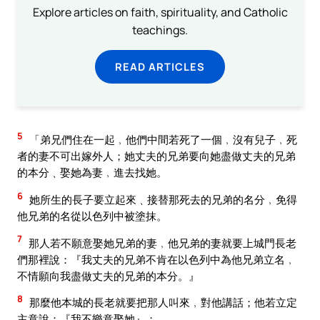
Explore articles on faith, spirituality, and Catholic
teachings.
READ ARTICLES
5
「弟兄們住在一起﹐他們中間若死了一個﹐沒有兒子﹐死
者的妻不可出嫁外人；她丈夫的兄弟要向她盡做丈夫的兄弟
的本分﹑娶她為妻﹐進去找她。
6
她所生的長子要立起來﹑接替那死去的兄弟的名分﹐免得
他兄弟的名從以色列中被塗抹。
7
那人若不願意娶她兄弟的妻﹐他兄弟的妻就要上城門長老
們那裡說：『我丈夫的兄弟不肯在以色列中為他兄弟立名﹐
不情願向我盡做丈夫的兄弟的本分。』
8
那麼他本城的長老就要把那人叫來﹐對他講話；他若立定
主意說：『我不樂意娶她』；