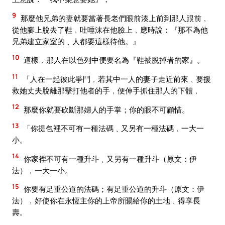
9
那麼他兄弟的妻就要當著長老們眼前湊上前到那人跟前﹐
從他腳上脫去了鞋﹐吐唾沫在他臉上﹐應時說：『那不為他
兄弟建立家室的﹑人都要這樣待他。』
10
這樣﹐那人在以色列中便要名為『鞋被脫掉者的家』。
11
「人在一起彼此爭鬥﹐若其中一人的妻子走近前來﹑要援
救她丈夫脫離那擊打他者的手﹐便伸手抓住那人的下體﹐
12
那麼你就要砍斷那婦人的手掌；你的眼不可顧惜。
13
「你提包裡不可有一種法碼﹑又另有一種法碼﹐一大一
小。
14
你家裡不可有一種升斗﹑又另有一種升斗（原文：伊
法）﹐一大一小。
15
你要有足重公道的法碼；有足重公道的升斗（原文：伊
法）﹐好使你在永恆主你的上帝所賜給你的土地﹑得享長
壽。