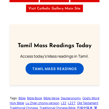
Visit Catholic Gallery Main Site
Tamil Mass Readings Today
Access today's Mass readings in Tamil.
TAMIL MASS READINGS
Tags:
Bible
Bible Book
Bible Verse
Deuteronomy
God’s Word
Holy Bible
Lu Zhen zhong version
LZZ
LZZT
Old Testament
Traditional Chinese
Traditional Chinese Bible
呂振中版本
繁