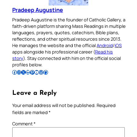
Pradeep Augustine
Pradeep Augustine is the founder of Catholic Gallery, a
faith-driven platform sharing Mass Readings in multiple
languages, prayers, quotes, catechism, Bible plans,
reflections, and other spiritual resources since 2013.
He manages the website and the official
Android
/
iOS
apps alongside his professional career (
Read his
story
). Stay connected with him on the official social
profiles below.
Follow Pradeep on Facebook
Follow Pradeep on Instagram
Follow Pradeep on X
Follow Pradeep on LinkedIn
Follow Pradeep on Pinterest
Subscribe to Pradeep’s Youtube Channel
Follow Pradeep on WordPress
Follow Pradeep on GitHub
Leave a Reply
Your email address will not be published.
Required
fields are marked
*
Comment
*