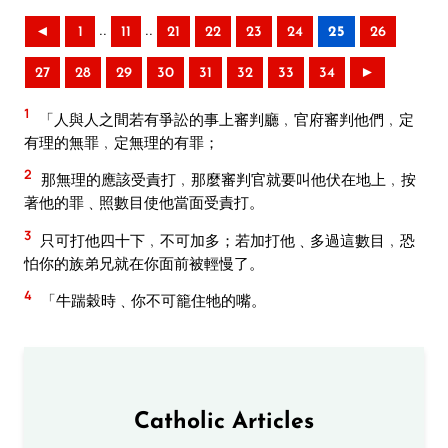
..
..
◄
1
11
21
22
23
24
25
26
27
28
29
30
31
32
33
34
►
1
「人與人之間若有爭訟的事上審判廳﹐官府審判他們﹐定
有理的無罪﹐定無理的有罪；
2
那無理的應該受責打﹐那麼審判官就要叫他伏在地上﹐按
著他的罪﹑照數目使他當面受責打。
3
只可打他四十下﹐不可加多；若加打他﹑多過這數目﹐恐
怕你的族弟兄就在你面前被輕慢了。
4
「牛踹穀時﹑你不可籠住牠的嘴。
Catholic Articles