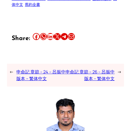
体中文
舊約全書
Share this article on Facebook
Share this article on WhatsApp
Share this article on LinkedIn
Share this article on X
Share this article on Telegram
Email this Article
Share:
←
申命記 章節 – 24 – 呂振中
申命記 章節 – 26 – 呂振中
→
版本 – 繁体中文
版本 – 繁体中文