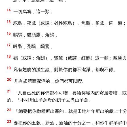
14
一切烏鴉﹑這一類；
15
鴕鳥﹑夜鷹（或譯：雄性駝鳥）﹑魚鷹﹑雀鷹﹑這一類；
16
鴟鴞﹑貓頭鷹﹑角鴟﹑
17
叫梟﹑禿鵰﹑鸕鶿﹑
18
鸛（或譯：角鴟）﹑鷺鷥（或譯：紅鶴）這一類；戴勝與
19
凡有翅膀的滋生蟲﹑對於你們都不潔淨﹐都喫不得。
20
凡有翅膀而潔淨的﹑你們都可以喫。
21
「凡自己死的你們都不可喫；要給你城內的寄居者喫﹐或
的。「不可用山羊羔母的奶子去煮山羊羔。
22
「總要把你撒種所出產的﹑就是田地年年所出的獻上十
23
要把你的五穀﹑新酒﹑新油的十分之一﹑和你牛群羊群中