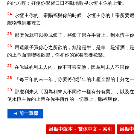
的地方喫；好使你學習日日不斷地敬畏永恆主你的上帝。
24
永恆主你的上帝賜福與你的時候﹑永恆主你的上帝所要選
獻物帶到那裡去﹐
25
那麼你就可以換成銀子﹐將銀子綁在手臂上﹐到永恆主
26
用這銀子買你心之所欲的﹐無論是牛﹑是羊﹑是清酒﹑是
的上帝面前喫喝歡樂﹐你和你的家眷都要歡樂。
27
在你城的利未人內﹑你不可丟棄他﹐因為利未人不同你一
28
「每三年的末一年﹑你要將你那年的出產全部的十分之
29
那麼利未人〔因為利未人不同你一樣有分有業〕﹑以及在
使永恆主你的上帝在你手所作的一切事上﹑賜福與你。
◄ 前一章節
呂振中版本 – 繁体中文 – 索引
呂振中