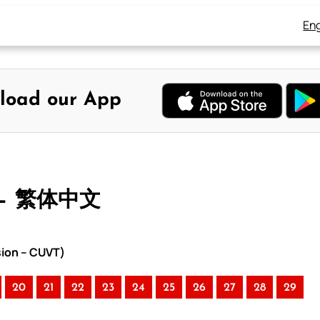
Eng
load our App
 – 繁体中文
sion – CUVT)
20
21
22
23
24
25
26
27
28
29