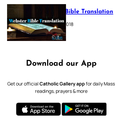
Webster Bible Translation
October 11, 2018
Download our App
Get our official
Catholic Gallery app
for daily Mass
readings, prayers & more