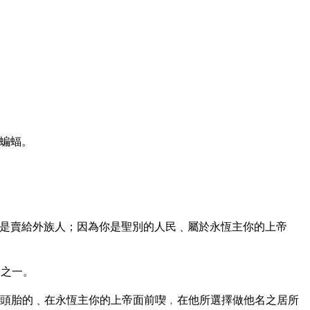
蝙蝠。
是賣給外族人；因為你是聖別的人民﹑屬於永恆主你的上帝
分之一。
頭胎的﹑在永恆主你的上帝面前喫﹐在他所選擇做他名之居所