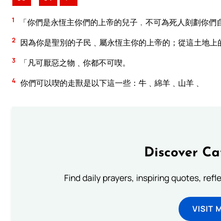
1
「你們是永恆主你們的上帝的兒子﹐不可為死人刻劃你們
2
因為你是聖別的子民﹑屬永恆主你的上帝的；從這土地上
3
「凡可厭惡之物﹑你都不可喫。
4
你們可以喫的走獸是以下這一些：牛﹑綿羊﹑山羊﹑
Discover Ca
Find daily prayers, inspiring quotes, ref
VISIT 