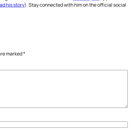
ad his story
). Stay connected with him on the official social
 are marked
*