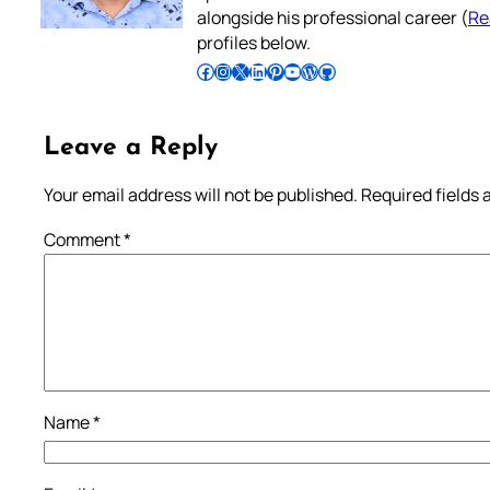
alongside his professional career (
Re
profiles below.
Follow Pradeep on Facebook
Follow Pradeep on Instagram
Follow Pradeep on X
Follow Pradeep on LinkedIn
Follow Pradeep on Pinterest
Subscribe to Pradeep’s Youtube Channel
Follow Pradeep on WordPress
Follow Pradeep on GitHub
Leave a Reply
Your email address will not be published.
Required fields
Comment
*
Name
*