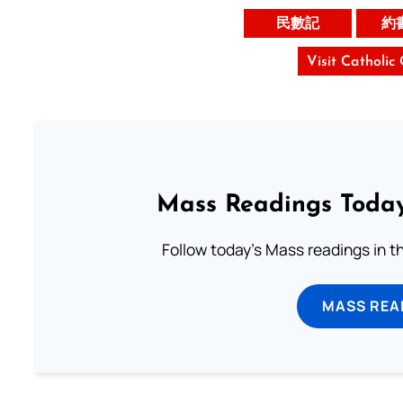
民數記
約
Visit Catholic
Mass Readings Today
Follow today's Mass readings in t
MASS REA