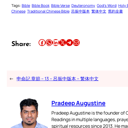
Tags:
Bible
Bible Book
Bible Verse
Deuteronomy
God’s Word
Holy 
Chinese
Traditional Chinese Bible
呂振中版本
繁体中文
舊約全書
Share this article on Facebook
Share this article on WhatsApp
Share this article on LinkedIn
Share this article on X
Share this article on Telegram
Email this Article
Share:
←
申命記 章節 – 13 – 呂振中版本 – 繁体中文
Pradeep Augustine
Pradeep Augustine is the founder of C
Readings in multiple languages, praye
spiritual resources since 2013. He ma