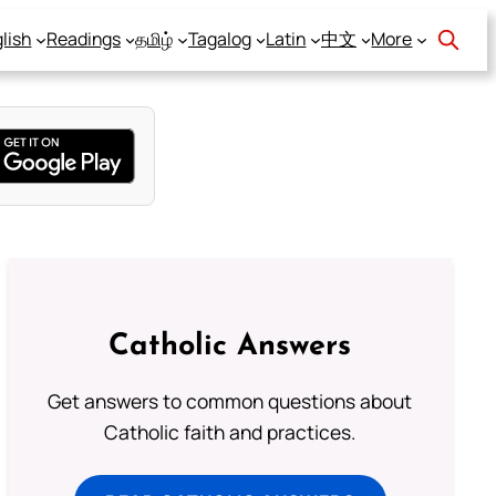
lish
Readings
தமிழ்
Tagalog
Latin
中文
More
Catholic Answers
Get answers to common questions about
Catholic faith and practices.