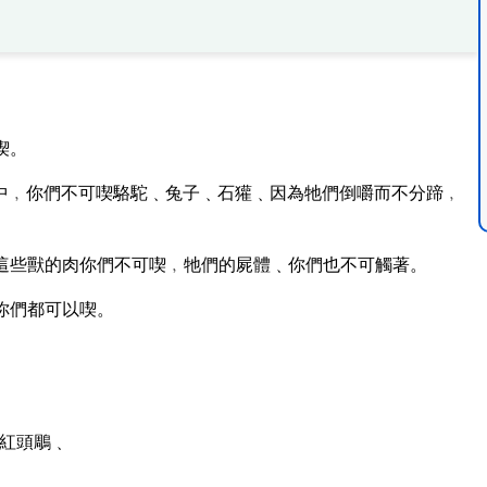
喫。
中﹐你們不可喫駱駝﹑兔子﹑石獾﹑因為牠們倒嚼而不分蹄﹐
這些獸的肉你們不可喫﹐牠們的屍體﹑你們也不可觸著。
你們都可以喫。
紅頭鵰﹑