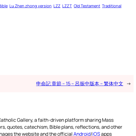
Bible
Lu Zhen zhong version
LZZ
LZZT
Old Testament
Traditional
申命記 章節 – 15 – 呂振中版本 – 繁体中文
→
atholic Gallery, a faith-driven platform sharing Mass
rs, quotes, catechism, Bible plans, reflections, and other
nages the website and the official
Android
/
iOS
apps