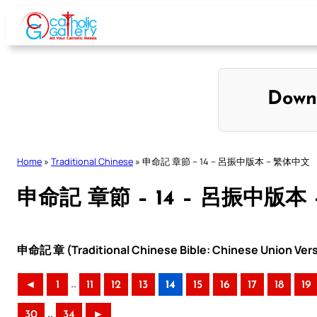
Skip
to
content
Down
Home
»
Traditional Chinese
»
申命記 章節 – 14 – 呂振中版本 – 繁体中文
申命記 章節 – 14 – 呂振中版本
申命記 章 (Traditional Chinese Bible: Chinese Union Ver
..
◄
1
11
12
13
14
15
16
17
18
19
..
30
34
►