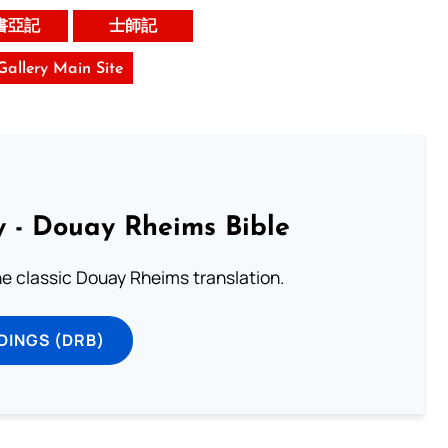
書亞記
士師記
 Gallery Main Site
 - Douay Rheims Bible
he classic Douay Rheims translation.
DINGS (DRB)