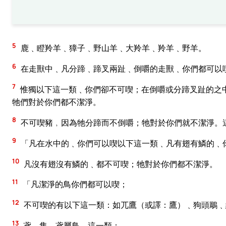
5
鹿﹑瞪羚羊﹑獐子﹑野山羊﹑大羚羊﹑羚羊﹑野羊。
6
在走獸中﹑凡分蹄﹑蹄叉兩趾﹑倒嚼的走獸﹑你們都可以
7
惟獨以下這一類﹑你們卻不可喫；在倒嚼或分蹄叉趾的之
牠們對於你們都不潔淨。
8
不可喫豬﹐因為牠分蹄而不倒嚼；牠對於你們就不潔淨。
9
「凡在水中的﹑你們可以喫以下這一類﹑凡有翅有鱗的﹑
10
凡沒有翅沒有鱗的﹑都不可喫；牠對於你們都不潔淨。
11
「凡潔淨的鳥你們都可以喫；
12
不可喫的有以下這一類：如兀鷹（或譯：鷹）﹑狗頭鵰﹑
13
鳶﹑隼﹑鳶屬鳥﹑這一類；