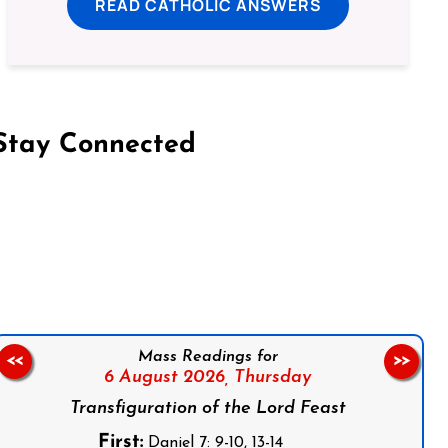
READ CATHOLIC ANSWERS
Stay Connected
on Facebook
Follow us on Instagram
Follow us on X
Subscribe to our YouTube Channel
Follow us on WhatsApp
Mass Readings for
<<
>>
6 August 2026,
Thursday
Transfiguration of the Lord Feast
First:
Daniel 7: 9-10, 13-14