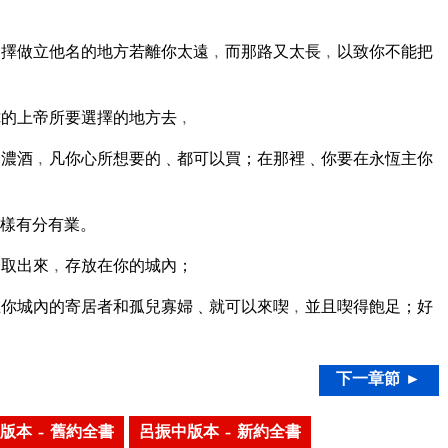
擇做立他名的地方若離你太遠﹐而那路又太長﹐以致你不能把
你的上帝所要選擇的地方去﹐
濃酒﹐凡你心所想要的﹑都可以買；在那裡﹑你要在永恆主你
樣有分有業。
一取出來﹐存放在你的城內；
你城內的寄居者和孤兒寡婦﹑就可以來喫﹐並且喫得飽足；好
下一章節 ►
版本 – 舊約全書
呂振中版本 – 新約全書