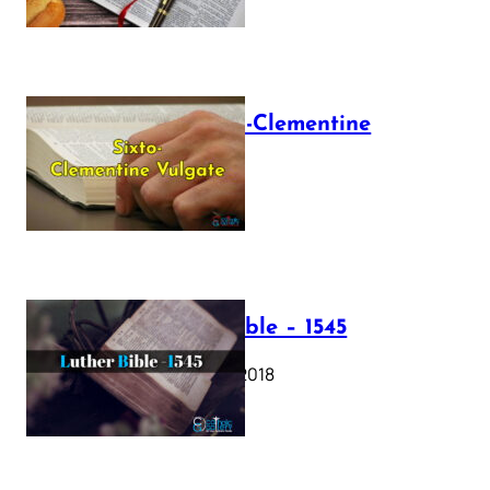
The Sixto-Clementine
Vulgate
July 12, 2025
Luther Bible – 1545
October 17, 2018