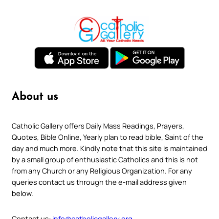
About us
Catholic Gallery offers Daily Mass Readings, Prayers,
Quotes, Bible Online, Yearly plan to read bible, Saint of the
day and much more. Kindly note that this site is maintained
by a small group of enthusiastic Catholics and this is not
from any Church or any Religious Organization. For any
queries contact us through the e-mail address given
below.
Contact us:
info@catholicgallery.org