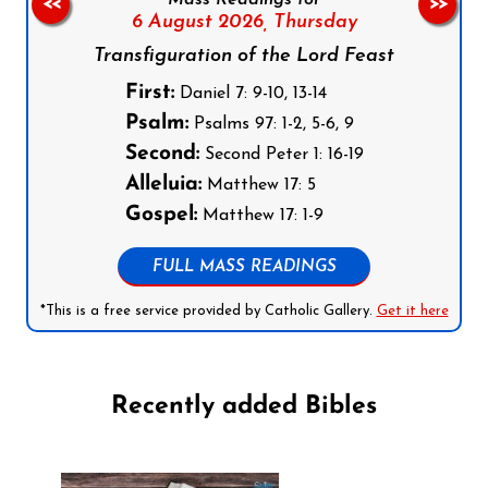
<<
>>
6 August 2026,
Thursday
Transfiguration of the Lord Feast
First:
Daniel 7: 9-10, 13-14
Psalm:
Psalms 97: 1-2, 5-6, 9
Second:
Second Peter 1: 16-19
Alleluia:
Matthew 17: 5
Gospel:
Matthew 17: 1-9
FULL MASS READINGS
*This is a free service provided by Catholic Gallery.
Get it here
Recently added Bibles