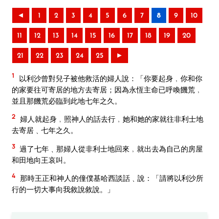
◄
1
2
3
4
5
6
7
8
9
10
11
12
13
14
15
16
17
18
19
20
21
22
23
24
25
►
1
以利沙曾對兒子被他救活的婦人說：「你要起身﹐你和你
的家要往可寄居的地方去寄居；因為永恆主命已呼喚饑荒﹐
並且那饑荒必臨到此地七年之久。
2
婦人就起身﹐照神人的話去行﹐她和她的家就往非利士地
去寄居﹑七年之久。
3
過了七年﹑那婦人從非利士地回來﹐就出去為自己的房屋
和田地向王哀叫。
4
那時王正和神人的僮僕基哈西談話﹑說：「請將以利沙所
行的一切大事向我敘說敘說。」