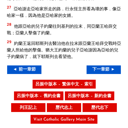
27
亞哈謝走亞哈家所走的路﹐行永恆主所看為壞的事﹐像亞
哈家一樣﹐因為他是亞哈家的女婿。
28
他跟亞哈的兒子約蘭往到基列的拉末﹑同亞蘭王哈薛交
戰；亞蘭人擊傷了約蘭。
29
約蘭王返回耶斯列去醫治他在拉末跟亞蘭王哈薛交戰時亞
蘭人所給他的擊傷。猶大王約蘭的兒子亞哈謝因為亞哈的兒
子約蘭病了﹐就下耶斯列去看望他。
◄ 前一章節
下一章節 ►
呂振中版本 – 繁体中文 – 索引
呂振中版本 – 舊約全書
呂振中版本 – 新約全書
列王記上
歷代志上
歷代志下
Visit Catholic Gallery Main Site