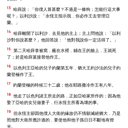
13
哈薛說：「你僕人算甚麼？不過是一條狗；怎能行這大事
呢？」以利沙說：「永恆主指示我﹑你必作王去管理亞
蘭。」
14
哈薛離開了以利沙﹐去見他的主上；主上問他說：「以利
沙對你說甚麼？」他回答說：「他對我說你一定活得了。」
15
第二天哈薛拿被窩﹐蘸在水裡﹐鋪在王的臉上﹐王就死
了；於是哈薛篡接替他作王。
16
以色列王亞哈的兒子約蘭第五年﹑猶大王約沙法的兒子約
蘭登極作了王。
17
約蘭登極的時候三十二歲；他在耶路撒冷作王有八年。
18
他走了以色列諸王所走的路﹐正如亞哈家所作的；因為他
娶了亞哈的女兒做妻子﹐行永恆主所看為壞的事。
19
但永恆主卻因他僕人大衛的緣故仍不情願滅絕猶大﹐乃是
照他對大衛所應許過的﹑要使他和他子孫日日不斷地有燈
光。