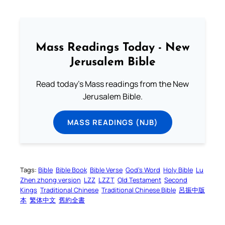
Mass Readings Today - New
Jerusalem Bible
Read today's Mass readings from the New
Jerusalem Bible.
MASS READINGS (NJB)
Tags:
Bible
Bible Book
Bible Verse
God’s Word
Holy Bible
Lu
Zhen zhong version
LZZ
LZZT
Old Testament
Second
Kings
Traditional Chinese
Traditional Chinese Bible
呂振中版
本
繁体中文
舊約全書