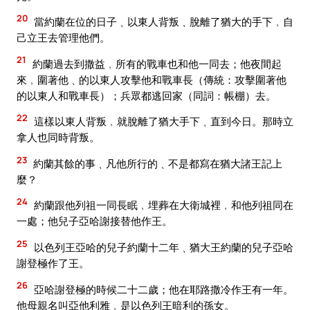
20
當約蘭在位的日子﹑以東人背叛﹑脫離了猶大的手下﹐自
己立王去管理他們。
21
約蘭過去到撒益﹐所有的戰車也和他一同去；他夜間起
來﹐圍著他﹑的以東人攻擊他和戰車長（傳統：攻擊圍著他
的以東人和戰車長）；兵眾都逃回家（同詞：帳棚）去。
22
這樣以東人背叛﹐就脫離了猶大手下﹑直到今日。那時立
拿人也同時背叛。
23
約蘭其餘的事﹑凡他所行的﹑不是都寫在猶大諸王記上
麼？
24
約蘭跟他列祖一同長眠﹐埋葬在大衛城裡﹐和他列祖同在
一處；他兒子亞哈謝接替他作王。
25
以色列王亞哈的兒子約蘭十二年﹑猶大王約蘭的兒子亞哈
謝登極作了王。
26
亞哈謝登極的時候二十二歲；他在耶路撒冷作王有一年。
他母親名叫亞他利雅﹐是以色列王暗利的孫女。