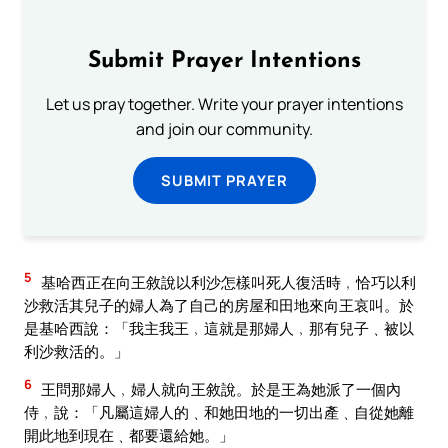
Submit Prayer Intentions
Let us pray together. Write your prayer intentions
and join our community.
SUBMIT PRAYER
5
基哈西正在向王敘說以利沙怎樣叫死人復活時﹐恰巧以利
沙救活其兒子的婦人為了自己的房屋和田地來向王哀叫。於
是基哈西說：「我主我王﹐這就是那婦人﹐那有兒子﹑被以
利沙救活的。」
6
王問那婦人﹐婦人就向王敘說。於是王為她派了一個內
侍﹐說：「凡屬這婦人的﹑和她田地的一切出產﹑自從她離
開此地到現在﹑都要還給她。」