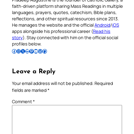
faith-driven platform sharing Mass Readings in multiple
languages, prayers, quotes, catechism, Bible plans,
reflections, and other spiritual resources since 2013.
He manages the website and the official
Android
/
iOS
apps alongside his professional career (
Read his
story
). Stay connected with him on the official social
profiles below.
Follow Pradeep on Facebook
Follow Pradeep on Instagram
Follow Pradeep on X
Follow Pradeep on LinkedIn
Follow Pradeep on Pinterest
Subscribe to Pradeep’s Youtube Channel
Follow Pradeep on WordPress
Follow Pradeep on GitHub
Leave a Reply
Your email address will not be published.
Required
fields are marked
*
Comment
*