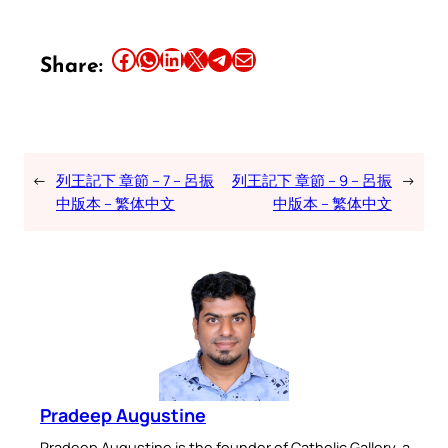
Share this article on Facebook
Share this article on WhatsApp
Share this article on LinkedIn
Share this article on X
Share this article on Telegram
Email this Article
Share:
←
列王記下 章節 – 7 – 呂振
列王記下 章節 – 9 – 呂振
→
中版本 – 繁体中文
中版本 – 繁体中文
Pradeep Augustine
Pradeep Augustine is the founder of Catholic Gallery, a