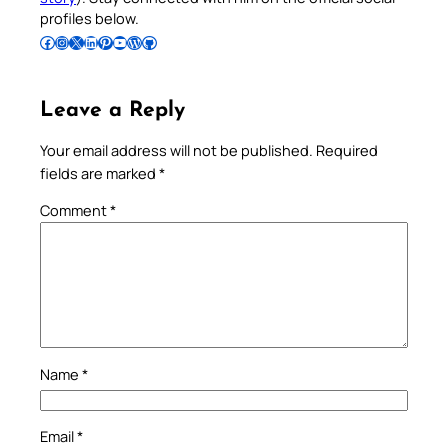
profiles below.
Follow Pradeep on Facebook
Follow Pradeep on Instagram
Follow Pradeep on X
Follow Pradeep on LinkedIn
Follow Pradeep on Pinterest
Subscribe to Pradeep’s Youtube Channel
Follow Pradeep on WordPress
Follow Pradeep on GitHub
Leave a Reply
Your email address will not be published.
Required
fields are marked
*
Comment
*
Name
*
Email
*