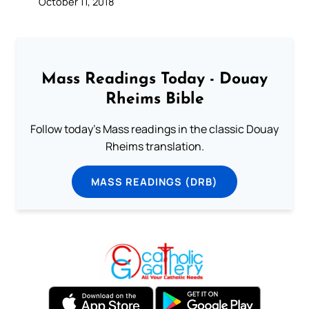
October 11, 2018
Mass Readings Today - Douay
Rheims Bible
Follow today's Mass readings in the classic Douay
Rheims translation.
MASS READINGS (DRB)