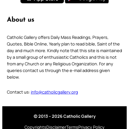
About us
Catholic Gallery offers Daily Mass Readings, Prayers,
Quotes, Bible Online, Yearly plan to read bible, Saint of the
day and much more. Kindly note that this site is maintained
by a small group of enthusiastic Catholics and this is not
from any Church or any Religious Organization. For any
queries contact us through the e-mail address given
below.
Contact us:
info@catholicgallery.org
© 2013 – 2026 Catholic Gallery
Copyrights
Disclaimer
Terms
Privacy Policy