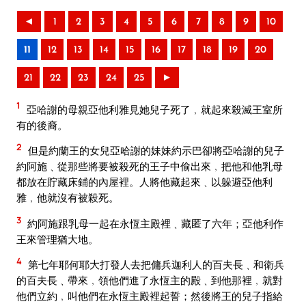
◄
1
2
3
4
5
6
7
8
9
10
11
12
13
14
15
16
17
18
19
20
21
22
23
24
25
►
1
亞哈謝的母親亞他利雅見她兒子死了﹐就起來殺滅王室所
有的後裔。
2
但是約蘭王的女兒亞哈謝的妹妹約示巴卻將亞哈謝的兒子
約阿施﹑從那些將要被殺死的王子中偷出來﹐把他和他乳母
都放在貯藏床鋪的內屋裡。人將他藏起來﹑以躲避亞他利
雅﹐他就沒有被殺死。
3
約阿施跟乳母一起在永恆主殿裡﹑藏匿了六年；亞他利作
王來管理猶大地。
4
第七年耶何耶大打發人去把傭兵迦利人的百夫長﹑和衛兵
的百夫長﹑帶來﹐領他們進了永恆主的殿﹑到他那裡﹐就對
他們立約﹐叫他們在永恆主殿裡起誓；然後將王的兒子指給