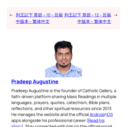
←
列王記下 章節 – 10 – 呂振
列王記下 章節 – 12 – 呂振
→
中版本 – 繁体中文
中版本 – 繁体中文
Pradeep Augustine
Pradeep Augustine is the founder of Catholic Gallery, a
faith-driven platform sharing Mass Readings in multiple
languages, prayers, quotes, catechism, Bible plans,
reflections, and other spiritual resources since 2013.
He manages the website and the official
Android
/
iOS
apps alongside his professional career (
Read his
story
). Stay connected with him on the official social