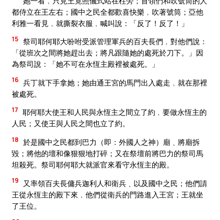
她一看﹐只見王竟照儀式站在柱旁；首領們和吹號筒的人
都侍立在王左右；國中之民全都歡喜快樂﹐吹著號筒；亞他
利雅一看見﹐就撕裂衣服﹐喊叫說：「反了！反了！」
15
祭司耶何耶大吩咐受派管理軍兵的百夫長們﹐對他們說：
「從班次之間將她趕出去；將凡跟隨她的處死於刀下。」因
為祭司說：「她不可在永恆主殿裡被處死。」
16
兵丁就下手拿她；她由通王宮的馬門出入處走﹐就在那裡
被處死。
17
耶何耶大使王和人民與永恆主之間立了約﹐要做永恆主的
人民；又使王與人民之間也立了約。
18
於是國中之民都到巴力（即：外國人之神）廟﹑將廟拆
毀；將他的壇和像狠狠地打碎；又在祭壇前將巴力的祭司馬
坦殺死。祭司耶何耶大就派官來看守永恆主的殿。
19
又率領百夫長傭兵迦利人和衛兵﹑以及國中之民；他們請
王從永恆主的殿下來﹐他們從衛兵的門路進入王宮；王就坐
了王位。