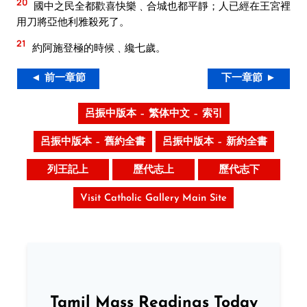
20
國中之民全都歡喜快樂﹑合城也都平靜；人已經在王宮裡
用刀將亞他利雅殺死了。
21
約阿施登極的時候﹑纔七歲。
◄ 前一章節
下一章節 ►
呂振中版本 – 繁体中文 – 索引
呂振中版本 – 舊約全書
呂振中版本 – 新約全書
列王記上
歷代志上
歷代志下
Visit Catholic Gallery Main Site
Tamil Mass Readings Today