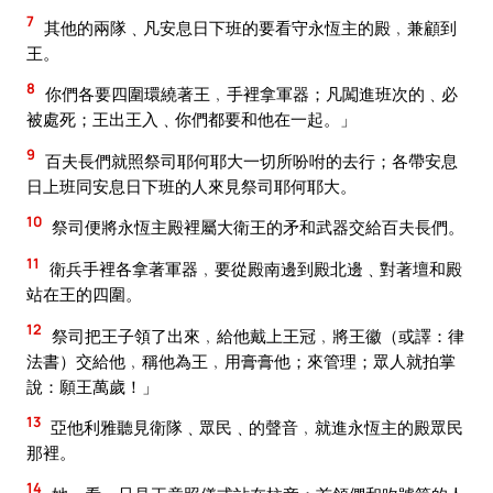
7
其他的兩隊﹑凡安息日下班的要看守永恆主的殿﹐兼顧到
王。
8
你們各要四圍環繞著王﹐手裡拿軍器；凡闖進班次的﹑必
被處死；王出王入﹑你們都要和他在一起。」
9
百夫長們就照祭司耶何耶大一切所吩咐的去行；各帶安息
日上班同安息日下班的人來見祭司耶何耶大。
10
祭司便將永恆主殿裡屬大衛王的矛和武器交給百夫長們。
11
衛兵手裡各拿著軍器﹐要從殿南邊到殿北邊﹑對著壇和殿
站在王的四圍。
12
祭司把王子領了出來﹐給他戴上王冠﹐將王徽（或譯：律
法書）交給他﹐稱他為王﹐用膏膏他；來管理；眾人就拍掌
說：願王萬歲！」
13
亞他利雅聽見衛隊﹑眾民﹑的聲音﹐就進永恆主的殿眾民
那裡。
14