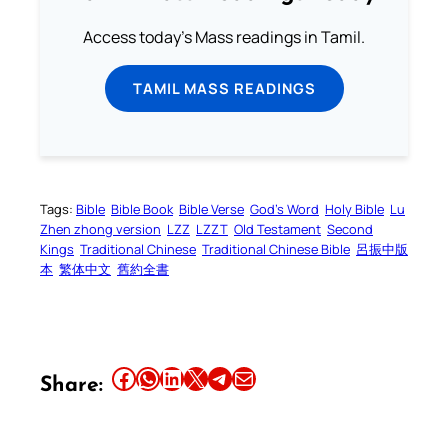
Access today's Mass readings in Tamil.
TAMIL MASS READINGS
Tags:
Bible
Bible Book
Bible Verse
God’s Word
Holy Bible
Lu
Zhen zhong version
LZZ
LZZT
Old Testament
Second
Kings
Traditional Chinese
Traditional Chinese Bible
呂振中版
本
繁体中文
舊約全書
Share this article on Facebook
Share this article on WhatsApp
Share this article on LinkedIn
Share this article on X
Share this article on Telegram
Email this Article
Share: