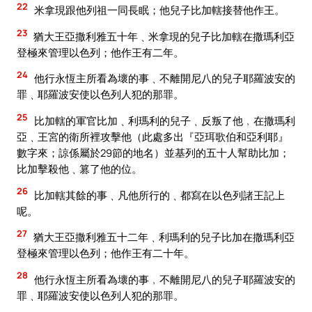
22
米拿現跟他列祖一同長眠；他兒子比加轄接替他作王。
23
猶大王亞撒利雅五十年﹑米拿現的兒子比加轄在撒瑪利亞
登極來管理以色列；他作王有二年。
24
他行永恆主所看為壞的事﹑不離開尼八的兒子耶羅波安的
罪﹑耶羅波安使以色列人犯的那罪。
25
比加轄的軍官比加﹑利瑪利的兒子﹑反叛了他﹐在撒瑪利
亞﹑王宮的衛所裡攻擊他（此處多出『亞珥歌伯和亞利耶』
數字來；諒係屬於29節的地名）並基列的五十人幫助比加；
比加擊殺他﹑篡了他的位。
26
比加轄其餘的事﹑凡他所行的﹑都寫在以色列諸王記上
呢。
27
猶大王亞撒利雅五十二年﹑利瑪利的兒子比加在撒瑪利亞
登極來管理以色列；他作王有二十年。
28
他行永恆主所看為壞的事﹐不離開尼八的兒子耶羅波安的
罪﹑耶羅波安使以色列人犯的那罪。