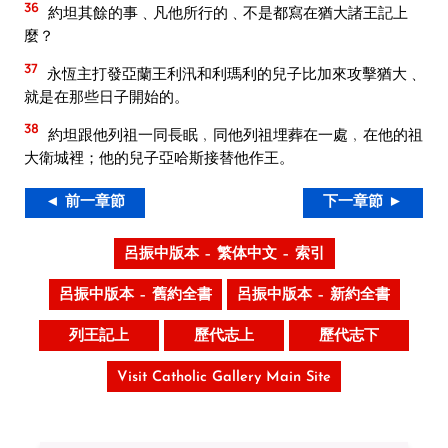
36
約坦其餘的事﹑凡他所行的﹑不是都寫在猶大諸王記上
麼？
37
永恆主打發亞蘭王利汛和利瑪利的兒子比加來攻擊猶大﹑
就是在那些日子開始的。
38
約坦跟他列祖一同長眠﹐同他列祖埋葬在一處﹐在他的祖
大衛城裡；他的兒子亞哈斯接替他作王。
◄ 前一章節
下一章節 ►
呂振中版本 – 繁体中文 – 索引
呂振中版本 – 舊約全書
呂振中版本 – 新約全書
列王記上
歷代志上
歷代志下
Visit Catholic Gallery Main Site