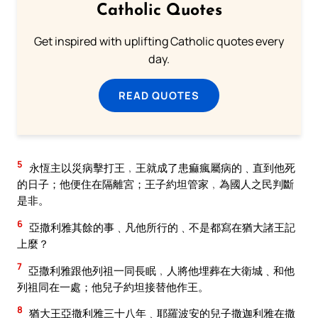
Catholic Quotes
Get inspired with uplifting Catholic quotes every
day.
READ QUOTES
5
永恆主以災病擊打王﹐王就成了患痲瘋屬病的﹑直到他死
的日子；他便住在隔離宮；王子約坦管家﹐為國人之民判斷
是非。
6
亞撒利雅其餘的事﹑凡他所行的﹑不是都寫在猶大諸王記
上麼？
7
亞撒利雅跟他列祖一同長眠﹐人將他埋葬在大衛城﹑和他
列祖同在一處；他兒子約坦接替他作王。
8
猶大王亞撒利雅三十八年﹑耶羅波安的兒子撒迦利雅在撒