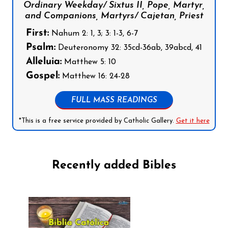
Ordinary Weekday/ Sixtus II, Pope, Martyr,
and Companions, Martyrs/ Cajetan, Priest
First:
Nahum 2: 1, 3; 3: 1-3, 6-7
Psalm:
Deuteronomy 32: 35cd-36ab, 39abcd, 41
Alleluia:
Matthew 5: 10
Gospel:
Matthew 16: 24-28
FULL MASS READINGS
*This is a free service provided by Catholic Gallery.
Get it here
Recently added Bibles