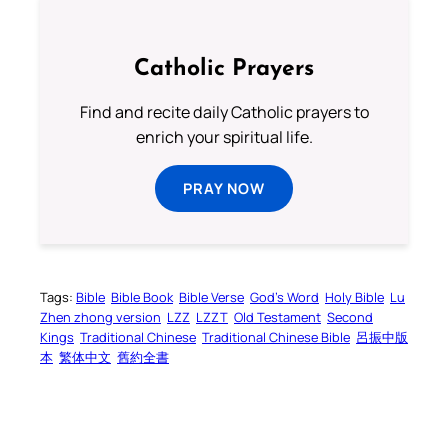
Catholic Prayers
Find and recite daily Catholic prayers to
enrich your spiritual life.
PRAY NOW
Tags:
Bible
Bible Book
Bible Verse
God’s Word
Holy Bible
Lu
Zhen zhong version
LZZ
LZZT
Old Testament
Second
Kings
Traditional Chinese
Traditional Chinese Bible
呂振中版
本
繁体中文
舊約全書