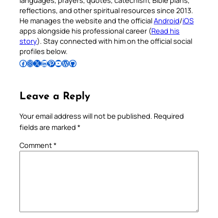
languages, prayers, quotes, catechism, Bible plans,
reflections, and other spiritual resources since 2013.
He manages the website and the official
Android
/
iOS
apps alongside his professional career (
Read his
story
). Stay connected with him on the official social
profiles below.
Follow Pradeep on Facebook
Follow Pradeep on Instagram
Follow Pradeep on X
Follow Pradeep on LinkedIn
Follow Pradeep on Pinterest
Subscribe to Pradeep’s Youtube Channel
Follow Pradeep on WordPress
Follow Pradeep on GitHub
Leave a Reply
Your email address will not be published.
Required
fields are marked
*
Comment
*