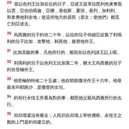
29
當以色列王比加在位的日子﹑亞述王提革拉毘列色來奪取
以雲﹑亞伯伯瑪迦﹑亞挪﹑基低斯﹑夏瑣﹑基列﹑加利利﹑
和拿弗他利全地；使這些地方的居民（原文：使他們）都流
亡到亞述去。
30
烏西雅的兒子約坦二十年﹑以拉的兒子何細亞反叛了利瑪
利的兒子比加﹐攻擊他﹐弒死他﹐接替他作王。
31
比加其餘的事﹑凡他所行的﹑都寫在以色列諸王記上呢。
32
利瑪利的兒子以色列王比加第二年﹑猶大王烏西雅的兒子
約坦登極作王。
33
他登極的時候二十五歲；他在耶路撒冷作王十六年。他母
親名叫耶路沙﹐是撒督的女兒。
34
約坦行永恆主所看為對的事﹐都照他父親烏西雅所行的去
行。
35
但邱壇還沒有廢去；人民仍在邱壇上宰牲燻祭。永恆主之
殿的上門是約坦建立的。