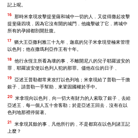
記上呢。
16
那時米拿現攻擊提斐薩和城中一切的人﹐又從得撒起攻擊
提斐薩四境﹐因為它沒有開的城門﹐他纔擊破了它﹐將城中
所有的孕婦都剖開肚腹。
17
猶大王亞撒利雅三十九年﹑迦底的兒子米拿現登極來管理
以色列；他在撒瑪利亞作王有十年。
18
他行永恆主所看為壞的事﹑不離開尼八的兒子耶羅波安的
罪﹑耶羅波安使以色列人犯的那罪。儘他在位的日子﹑
19
亞述王普勒都常來攻打以色列地；米拿現給了普勒一千擔
銀子﹑請普勒一手幫助﹑來鞏固國權於手中。
20
米拿現向以色列﹑向一切大有財力的人索取了銀子﹑去給
亞述王﹐每一個人五十舍客勒；於是亞述王回去﹐沒有在以
色列地那裡停留著。
21
米拿現其餘的事﹑凡他所行的﹑不是都寫在以色列諸王記
上麼？