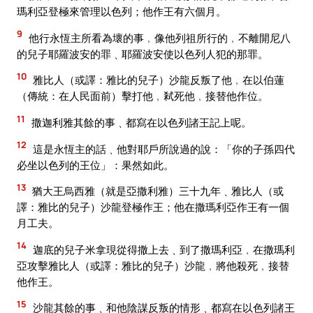
瑪利亞登極來管理以色列；他作王有六個月。
9
他行永恆主所看為壞的事﹐像他列祖所行的﹐不離開尼八
的兒子耶羅波安的罪﹑耶羅波安使以色列人犯的那罪。
10
雅比人（或譯：雅比的兒子）沙龍反叛了他﹐在以伯蓮
（傳統：在人民面前）擊打他﹐弒死他﹐接替他作位。
11
撒迦利雅其餘的事﹑都寫在以色列諸王記上呢。
12
這是永恆主的話﹑他對耶戶所說過的說：「你的子孫四代
必坐以色列的王位」：果然如此。
13
猶大王烏西雅（就是亞撒利雅）三十九年﹑雅比人（或
譯：雅比的兒子）沙龍登極作王；他在撒瑪利亞作王有一個
月工夫。
14
迦底的兒子米拿現從得撒上去﹑到了撒瑪利亞﹐在撒瑪利
亞攻擊雅比人（或譯：雅比的兒子）沙龍﹐將他殺死﹐接替
他作王。
15
沙龍其餘的事﹑和他陰謀反叛的情形﹑都寫在以色列諸王