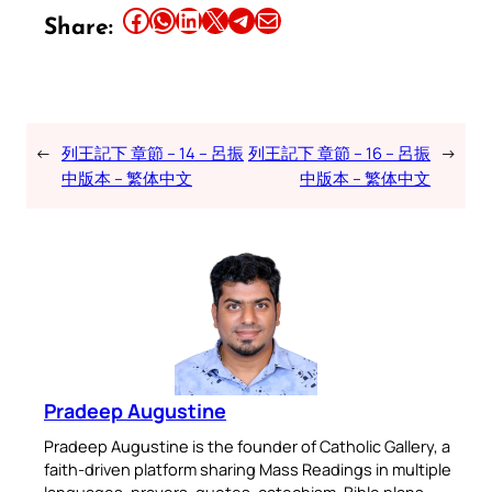
Share this article on Facebook
Share this article on WhatsApp
Share this article on LinkedIn
Share this article on X
Share this article on Telegram
Email this Article
Share:
←
列王記下 章節 – 14 – 呂振
列王記下 章節 – 16 – 呂振
→
中版本 – 繁体中文
中版本 – 繁体中文
Pradeep Augustine
Pradeep Augustine is the founder of Catholic Gallery, a
faith-driven platform sharing Mass Readings in multiple