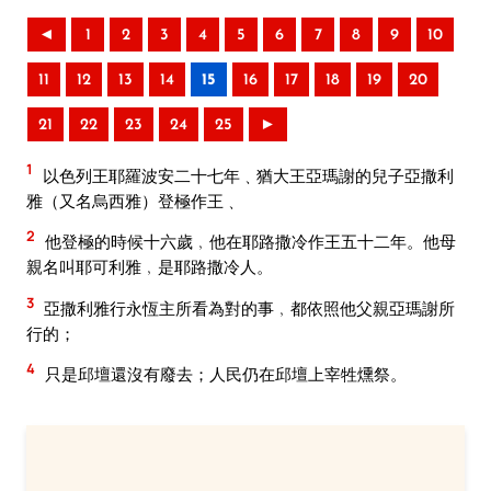
◄
1
2
3
4
5
6
7
8
9
10
11
12
13
14
15
16
17
18
19
20
21
22
23
24
25
►
1
以色列王耶羅波安二十七年﹑猶大王亞瑪謝的兒子亞撒利
雅（又名烏西雅）登極作王﹑
2
他登極的時候十六歲﹐他在耶路撒冷作王五十二年。他母
親名叫耶可利雅﹐是耶路撒冷人。
3
亞撒利雅行永恆主所看為對的事﹐都依照他父親亞瑪謝所
行的；
4
只是邱壇還沒有廢去；人民仍在邱壇上宰牲燻祭。