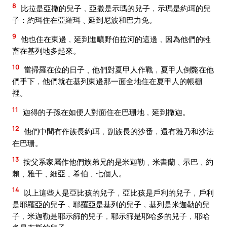
8
比拉是亞撒的兒子﹐亞撒是示瑪的兒子﹐示瑪是約珥的兒
子：約珥住在亞羅珥﹑延到尼波和巴力免。
9
他也住在東邊﹐延到進曠野伯拉河的這邊﹐因為他們的牲
畜在基列地多起來。
10
當掃羅在位的日子﹑他們對夏甲人作戰﹐夏甲人倒斃在他
們手下﹐他們就在基列東邊那一面全地住在夏甲人的帳棚
裡。
11
迦得的子孫在如便人對面住在巴珊地﹐延到撒迦。
12
他們中間有作族長約珥﹐副族長的沙番﹐還有雅乃和沙法
在巴珊。
13
按父系家屬作他們族弟兄的是米迦勒﹑米書蘭﹑示巴﹑約
賴﹑雅干﹑細亞﹑希伯﹑七個人。
14
以上這些人是亞比孩的兒子﹐亞比孩是戶利的兒子﹐戶利
是耶羅亞的兒子﹐耶羅亞是基列的兒子﹐基列是米迦勒的兒
子﹐米迦勒是耶示篩的兒子﹐耶示篩是耶哈多的兒子﹐耶哈