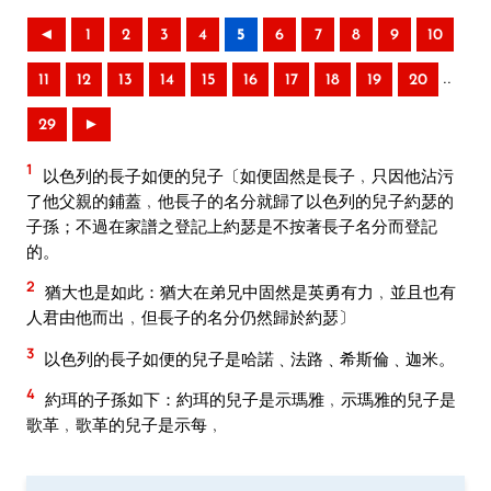
◄
1
2
3
4
5
6
7
8
9
10
..
11
12
13
14
15
16
17
18
19
20
29
►
1
以色列的長子如便的兒子〔如便固然是長子﹐只因他沾污
了他父親的鋪蓋﹐他長子的名分就歸了以色列的兒子約瑟的
子孫；不過在家譜之登記上約瑟是不按著長子名分而登記
的。
2
猶大也是如此：猶大在弟兄中固然是英勇有力﹐並且也有
人君由他而出﹐但長子的名分仍然歸於約瑟〕
3
以色列的長子如便的兒子是哈諾﹑法路﹑希斯倫﹑迦米。
4
約珥的子孫如下：約珥的兒子是示瑪雅﹐示瑪雅的兒子是
歌革﹐歌革的兒子是示每﹐