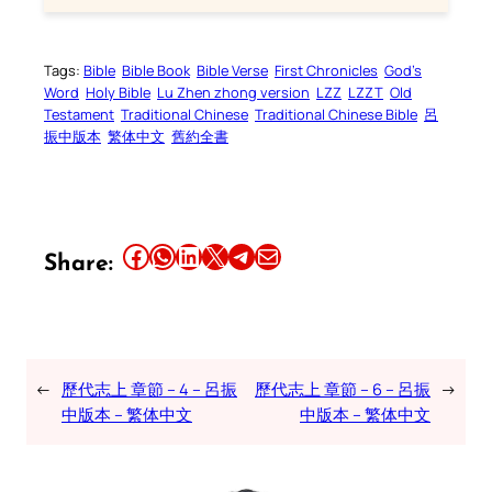
Tags:
Bible
Bible Book
Bible Verse
First Chronicles
God’s
Word
Holy Bible
Lu Zhen zhong version
LZZ
LZZT
Old
Testament
Traditional Chinese
Traditional Chinese Bible
呂
振中版本
繁体中文
舊約全書
Share this article on Facebook
Share this article on WhatsApp
Share this article on LinkedIn
Share this article on X
Share this article on Telegram
Email this Article
Share:
←
歷代志上 章節 – 4 – 呂振
歷代志上 章節 – 6 – 呂振
→
中版本 – 繁体中文
中版本 – 繁体中文