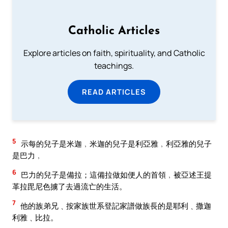
Catholic Articles
Explore articles on faith, spirituality, and Catholic
teachings.
READ ARTICLES
5
示每的兒子是米迦﹐米迦的兒子是利亞雅﹐利亞雅的兒子
是巴力﹐
6
巴力的兒子是備拉；這備拉做如便人的首領﹐被亞述王提
革拉毘尼色擄了去過流亡的生活。
7
他的族弟兄﹑按家族世系登記家譜做族長的是耶利﹑撒迦
利雅﹑比拉。