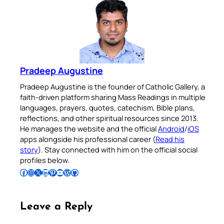
Pradeep Augustine
Pradeep Augustine is the founder of Catholic Gallery, a
faith-driven platform sharing Mass Readings in multiple
languages, prayers, quotes, catechism, Bible plans,
reflections, and other spiritual resources since 2013.
He manages the website and the official
Android
/
iOS
apps alongside his professional career (
Read his
story
). Stay connected with him on the official social
profiles below.
Follow Pradeep on Facebook
Follow Pradeep on Instagram
Follow Pradeep on X
Follow Pradeep on LinkedIn
Follow Pradeep on Pinterest
Subscribe to Pradeep’s Youtube Channel
Follow Pradeep on WordPress
Follow Pradeep on GitHub
Leave a Reply