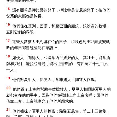
多是布斯的兒子﹐
15
還有亞希是押比疊的兒子﹐押比疊是古尼的兒子：按他們
父系的家屬都是族長。
16
他們住在基列﹑巴珊﹑和屬巴珊的廂鎮﹑跟沙崙的牧場﹐
直到它們的界限。
17
這些人當猶大王約坦在位的日子﹑和以色列王耶羅波安執
政的年日都曾經登記在家譜上。
18
如便人﹑迦得人﹑和瑪拿西半族派的人﹑其壯士﹑能拿盾
牌和刀劍﹑能拉弓射箭﹑能出征善戰的﹑有四萬四千七百六
十人。
19
他們對夏甲人﹑伊突人﹑拿非施人﹑挪答人作戰。
20
他們得了上帝的幫助去敵擋敵人﹐夏甲人和跟隨夏甲人的
就都交在他們手中﹐因為他們在戰陣上向上帝哀呼；因他們
倚靠上帝﹐上帝就應允了他們所懇求的。
21
他們擄掠了夏甲人的牲畜；駱駝五萬隻﹐羊二十五萬隻﹐
驢二千匹；又擄了人口十萬。