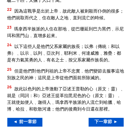
22
因為這戰爭是出於上帝﹐故此敵人被刺殺而仆倒的很多；
他們就取而代之﹑住在敵人之地﹑直到流亡的時候。
23
瑪拿西半族派的人住在那地﹑從巴珊延到巴力黑們﹑示尼
珥和黑門山﹐直增多起來。
24
以下這些人是他們父系家屬的族長；以弗（傳統：和以
弗）﹑以示﹑以列﹑亞次列﹑耶利米﹑何達威雅﹑雅疊：都
是有力氣英勇的人﹐有名之士﹐按父系家屬作族長的。
25
但是他們對他們列祖的上帝不忠實﹐他們變節去服事這地
別族之民的神；這民是上帝從他們面前所除滅的。
26
故此以色列的上帝激動了亞述王普勒的心（原文：靈）﹑
就是（同詞：和）亞述王提革拉毘尼色的心（原文：靈）﹐
王就使如便人﹑迦得人﹑瑪拿西半族派的人流亡到哈臘﹑哈
博﹑哈拉﹑和歌散河邊；他們的後裔到今日還在那裡。
◄ 前一章節
下一章節 ►