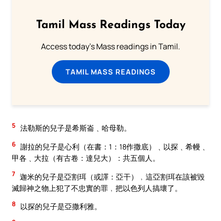
Tamil Mass Readings Today
Access today's Mass readings in Tamil.
TAMIL MASS READINGS
5
法勒斯的兒子是希斯崙﹑哈母勒。
6
謝拉的兒子是心利（在書：1：18作撒底）﹑以探﹑希幔﹑
甲各﹑大拉（有古卷：達兒大）：共五個人。
7
迦米的兒子是亞割珥（或譯：亞干）﹐這亞割珥在該被毀
滅歸神之物上犯了不忠實的罪﹐把以色列人搞壞了。
8
以探的兒子是亞撒利雅。