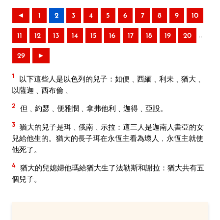
◄
1
2
3
4
5
6
7
8
9
10
..
11
12
13
14
15
16
17
18
19
20
29
►
1
以下這些人是以色列的兒子：如便﹑西緬﹑利未﹑猶大﹑
以薩迦﹑西布倫﹑
2
但﹑約瑟﹑便雅憫﹑拿弗他利﹑迦得﹑亞設。
3
猶大的兒子是珥﹑俄南﹑示拉：這三人是迦南人書亞的女
兒給他生的。猶大的長子珥在永恆主看為壞人﹐永恆主就使
他死了。
4
猶大的兒媳婦他瑪給猶大生了法勒斯和謝拉：猶大共有五
個兒子。