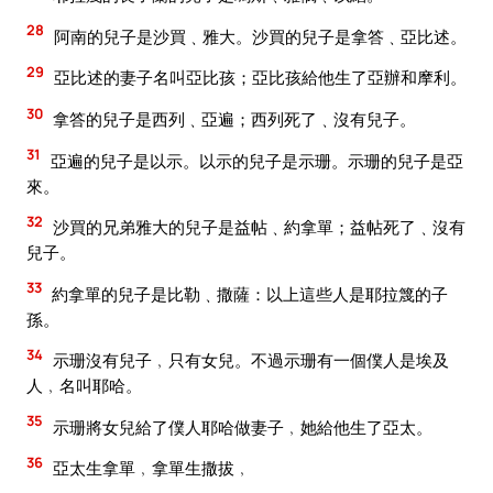
28
阿南的兒子是沙買﹑雅大。沙買的兒子是拿答﹑亞比述。
29
亞比述的妻子名叫亞比孩；亞比孩給他生了亞辦和摩利。
30
拿答的兒子是西列﹑亞遍；西列死了﹑沒有兒子。
31
亞遍的兒子是以示。以示的兒子是示珊。示珊的兒子是亞
來。
32
沙買的兄弟雅大的兒子是益帖﹑約拿單；益帖死了﹑沒有
兒子。
33
約拿單的兒子是比勒﹑撒薩：以上這些人是耶拉篾的子
孫。
34
示珊沒有兒子﹐只有女兒。不過示珊有一個僕人是埃及
人﹐名叫耶哈。
35
示珊將女兒給了僕人耶哈做妻子﹐她給他生了亞太。
36
亞太生拿單﹐拿單生撒拔﹐