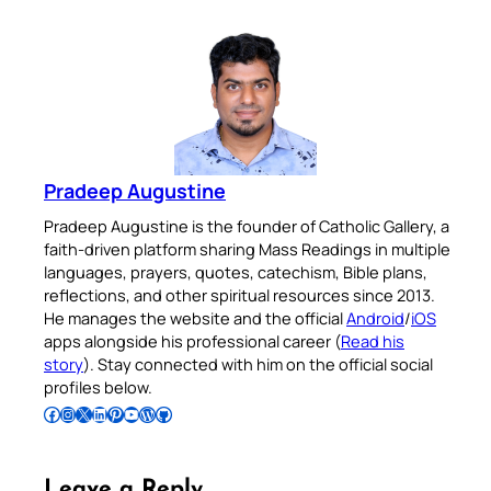
Pradeep Augustine
Pradeep Augustine is the founder of Catholic Gallery, a
faith-driven platform sharing Mass Readings in multiple
languages, prayers, quotes, catechism, Bible plans,
reflections, and other spiritual resources since 2013.
He manages the website and the official
Android
/
iOS
apps alongside his professional career (
Read his
story
). Stay connected with him on the official social
profiles below.
Follow Pradeep on Facebook
Follow Pradeep on Instagram
Follow Pradeep on X
Follow Pradeep on LinkedIn
Follow Pradeep on Pinterest
Subscribe to Pradeep’s Youtube Channel
Follow Pradeep on WordPress
Follow Pradeep on GitHub
Leave a Reply