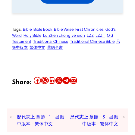
Tags:
Bible
Bible Book
Bible Verse
First Chronicles
God’s
Word
Holy Bible
Lu Zhen zhong version
LZZ
LZZT
Old
Testament
Traditional Chinese
Traditional Chinese Bible
呂
振中版本
繁体中文
舊約全書
Share this article on Facebook
Share this article on WhatsApp
Share this article on LinkedIn
Share this article on X
Share this article on Telegram
Email this Article
Share:
←
歷代志上 章節 – 1 – 呂振
歷代志上 章節 – 3 – 呂振
→
中版本 – 繁体中文
中版本 – 繁体中文