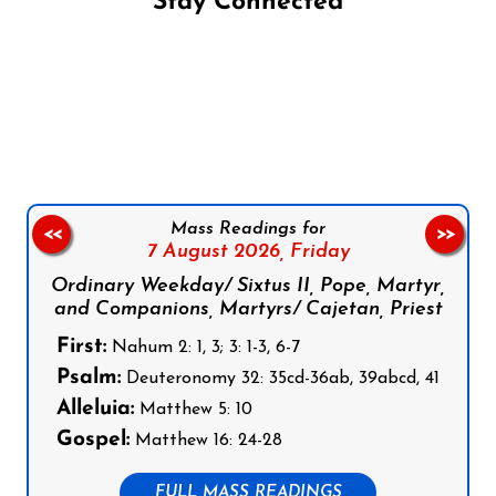
Stay Connected
Follow us on Facebook
Follow us on Instagram
Follow us on X
Subscribe to our YouTube Channel
Follow us on WhatsApp
Mass Readings for
<<
>>
7 August 2026,
Friday
Ordinary Weekday/ Sixtus II, Pope, Martyr,
and Companions, Martyrs/ Cajetan, Priest
First:
Nahum 2: 1, 3; 3: 1-3, 6-7
Psalm:
Deuteronomy 32: 35cd-36ab, 39abcd, 41
Alleluia:
Matthew 5: 10
Gospel:
Matthew 16: 24-28
FULL MASS READINGS