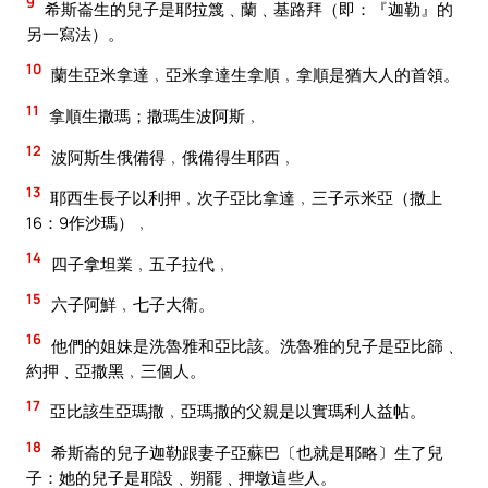
9
希斯崙生的兒子是耶拉篾﹑蘭﹑基路拜（即：『迦勒』的
另一寫法）。
10
蘭生亞米拿達﹐亞米拿達生拿順﹐拿順是猶大人的首領。
11
拿順生撒瑪；撒瑪生波阿斯﹐
12
波阿斯生俄備得﹐俄備得生耶西﹐
13
耶西生長子以利押﹐次子亞比拿達﹐三子示米亞（撒上
16：9作沙瑪）﹐
14
四子拿坦業﹐五子拉代﹐
15
六子阿鮮﹐七子大衛。
16
他們的姐妹是洗魯雅和亞比該。洗魯雅的兒子是亞比篩﹑
約押﹑亞撒黑﹐三個人。
17
亞比該生亞瑪撒﹐亞瑪撒的父親是以實瑪利人益帖。
18
希斯崙的兒子迦勒跟妻子亞蘇巴〔也就是耶略〕生了兒
子：她的兒子是耶設﹑朔罷﹑押墩這些人。