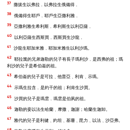
37
撒拔生以弗拉﹐以弗拉生俄備得﹐
38
俄備得生耶戶﹐耶戶生亞撒利雅﹐
39
亞撒利雅生希利斯﹐希利斯生以利亞薩﹐
40
以利亞薩生西斯買﹐西斯買生沙龍﹐
41
沙龍生耶加米雅﹐耶加米雅生以利沙瑪。
42
耶拉篾的兄弟迦勒的兒子有長子瑪利沙﹐是西弗的祖；瑪
利沙的兒子是希伯崙的祖。
43
希伯崙的兒子是可拉﹑他普亞﹑利肯﹑示瑪。
44
示瑪生拉含﹐是約干的祖；利肯生沙買。
45
沙買的兒子是瑪雲﹐瑪雲是伯夙的祖。
46
迦勒的妾以法生哈蘭﹑摩撒﹑迦謝；哈蘭生迦卸。
47
雅代的兒子是利健﹑約坦﹑基珊﹑毘力﹑以法﹑沙亞弗。
48