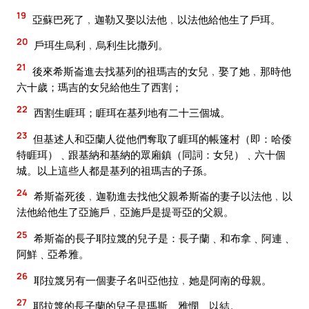
19
亞蘇巴死了﹐迦勒又娶以法他﹐以法他給他生了戶珥。
20
戶珥生烏利﹐烏利生比撒列。
21
後來希斯崙進去找基列的祖瑪吉的女兒﹐娶了她﹐那時他
六十歲；瑪吉的女兒給他生了西割；
22
西割生睚珥；睚珥在基列地有二十三個城。
23
但基述人和亞蘭人從他們奪取了睚珥的帳篷村（即：哈倭
特睚珥）﹑跟基納和基納的眾廂鎮（同詞：女兒）﹑六十個
城。以上這些人都是基列的祖瑪吉的子孫。
24
希斯崙死後﹐迦勒進去找他父親希斯崙的妻子以法他﹐以
法他給他生了亞施戶﹐亞施戶是提哥亞的父親。
25
希斯崙的長子耶拉篾的兒子是：長子蘭﹑和布拿﹑阿連﹑
阿鮮﹑亞希雅。
26
耶拉篾另有一個妻子名叫亞他拉﹐她是阿南的母親。
27
耶拉篾的長子蘭的兒子是瑪斯﹑雅憫﹑以結。