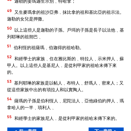
迦勒的妾瑪迦生示別﹑特哈拿；
49
又生麥瑪拿的祖沙亞弗﹐抹比拿的祖和基比亞的祖示法。
迦勒的女兒是押撒。
50
以上這些人是迦勒的子孫。戶珥的子孫是長子以法他﹑基
列耶琳的祖朔巴﹑
51
伯利恆的祖薩瑪﹑伯迦得的祖哈勒。
52
和經學士的家族﹑住在雅比斯的﹑特拉人﹑示米押人﹑蘇
甲人。以上這些人是基尼人﹐是從利甲家的祖哈末傳下來
的。
53
基列耶琳的家族是以帖人﹑布特人﹑舒瑪人﹑密來人；又
從這些家族中出的有瑣拉人和以實陶人。
54
薩瑪的子孫是伯利恆人﹑尼陀法人﹑亞他綠伯約押人﹑瑪
拿哈人的一半﹑瑣利人﹑
55
和經學士的家族尼人﹐是從利甲家的祖哈末傳下來的。